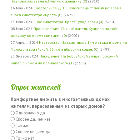
Павлова зарезали 62-летнюю женщину
(
0
) (2810)
16 Мая 2024
Смертельное ДТП: Велосипедист погиб во время
сноса кинотеатра «Брест»
(
0
) (2679)
15 Мая 2024
Снос кинотеатра "Брест": уход эпохи
(
4
) (3214)
08 Мая 2024
Происшествие: Пьяный житель Кунцева поджёг
девушку во время свидания
(
0
) (2002)
27 Апреля 2024
Изуверство: Из квартиры с 14-го этажа в доме на
Молодогвардейской, 36, к.6 выбросили кошек
(
0
) (2499)
25 Января 2024
Покушение: На Бобруйской улице прохожий
напал с ножом на полицейского
(
1
) (2268)
Опрос жителей
Комфортнее ли жить в многоэтажных домах
жителям, переселенным из старых домов?
Однозначно да
Скорее да, чем нет
Так же
Скорее нет, чем да
Точно нет