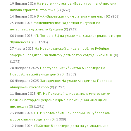
19 Января 2026
На месте кинотеатра «Брест» группа «Аквилон»
начала строительство МФК
(
2
) (632)
14 Января 2026
В ЖК «Ярцевская» с 4-го этажа упал лифт
(
0
) (808)
25 Июня 2025
Мошенничество: Задержан фигурант по
потерпевшему жителю Кунцева
(
0
) (939)
06 Июня 2025
ЧП: Пожар в БЦ на улице Молдавская рядом с метро
"Кунцевская"
(
0
) (1603)
27 Марта 2025
На Новолучанской улице в посёлке Рублёво
задержан водитель за попытку дать взятку сотрудникам ДПС
(
0
)
(1273)
28 Февраля 2025
Преступление: Убийство в квартире на
Новорублёвской улице дом 5
(
0
) (1257)
06 Февраля 2025
Загадочное: На улице Академика Павлова
обнаружен пустой гроб
(
0
) (1293)
11 Января 2025
ЧП: На Полоцкой улице житель многоэтажки
мощной петардой устроил взрыв в помещении жилищной
инспекции
(
0
) (1291)
23 Июля 2024
ДТП: В автомобильной аварии на Рублёвском
шоссе спасли водителя
(
0
) (2009)
12 Июля 2024
Убийство: В квартире дома на ул. Академика