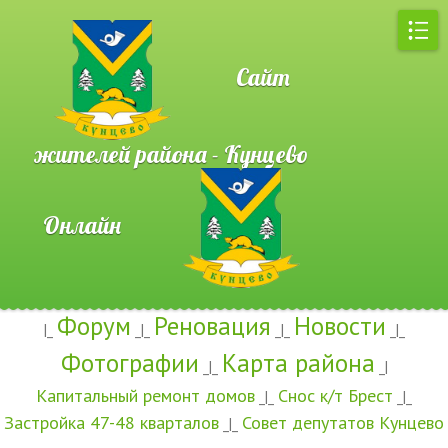
Сайт
жителей района - Кунцево
Онлайн
Форум
Реновация
Новости
|_
_|_
_|_
_|_
Фотографии
Карта района
_|_
_|
Капитальный ремонт домов
Снос к/т Брест
_|_
_|_
Застройка 47-48 кварталов
Совет депутатов Кунцево
_|_