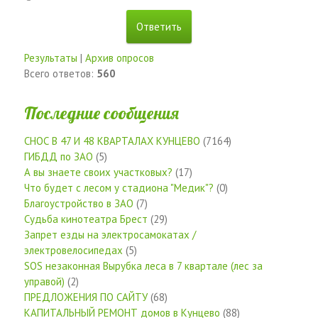
Результаты
|
Архив опросов
Всего ответов:
560
Последние сообщения
СНОС В 47 И 48 КВАРТАЛАХ КУНЦЕВО
(7164)
ГИБДД по ЗАО
(5)
А вы знаете своих участковых?
(17)
Что будет с лесом у стадиона "Медик"?
(0)
Благоустройство в ЗАО
(7)
Судьба кинотеатра Брест
(29)
Запрет езды на электросамокатах /
электровелосипедах
(5)
SOS незаконная Вырубка леса в 7 квартале (лес за
управой)
(2)
ПРЕДЛОЖЕНИЯ ПО САЙТУ
(68)
КАПИТАЛЬНЫЙ РЕМОНТ домов в Кунцево
(88)