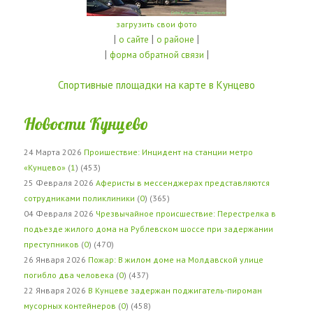
загрузить свои фото
|
|
|
о сайте
о районе
|
|
форма обратной связи
Спортивные площадки на карте в Кунцево
Новости Кунцево
24 Марта 2026
Проишествие: Инцидент на станции метро
«Кунцево»
(
1
) (453)
25 Февраля 2026
Аферисты в мессенджерах представляются
сотрудниками поликлиники
(
0
) (365)
04 Февраля 2026
Чрезвычайное происшествие: Перестрелка в
подъезде жилого дома на Рублевском шоссе при задержании
преступников
(
0
) (470)
26 Января 2026
Пожар: В жилом доме на Молдавской улице
погибло два человека
(
0
) (437)
22 Января 2026
В Кунцеве задержан поджигатель-пироман
мусорных контейнеров
(
0
) (458)