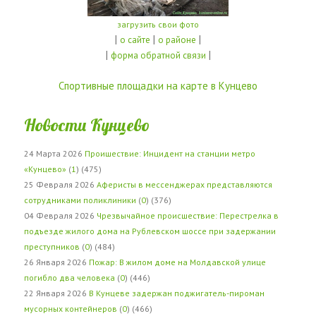
загрузить свои фото
|
|
|
о сайте
о районе
|
|
форма обратной связи
Спортивные площадки на карте в Кунцево
Новости Кунцево
24 Марта 2026
Проишествие: Инцидент на станции метро
«Кунцево»
(
1
) (475)
25 Февраля 2026
Аферисты в мессенджерах представляются
сотрудниками поликлиники
(
0
) (376)
04 Февраля 2026
Чрезвычайное происшествие: Перестрелка в
подъезде жилого дома на Рублевском шоссе при задержании
преступников
(
0
) (484)
26 Января 2026
Пожар: В жилом доме на Молдавской улице
погибло два человека
(
0
) (446)
22 Января 2026
В Кунцеве задержан поджигатель-пироман
мусорных контейнеров
(
0
) (466)