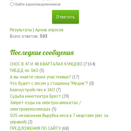
Найти единомышленников
Результаты
|
Архив опросов
Всего ответов:
303
Последние сообщения
СНОС В 47 И 48 КВАРТАЛАХ КУНЦЕВО
(7164)
ГИБДД по ЗАО
(5)
А вы знаете своих участковых?
(17)
Что будет с лесом у стадиона "Медик"?
(0)
Благоустройство в ЗАО
(7)
Судьба кинотеатра Брест
(29)
Запрет езды на электросамокатах /
электровелосипедах
(5)
SOS незаконная Вырубка леса в 7 квартале (лес за
управой)
(2)
ПРЕДЛОЖЕНИЯ ПО САЙТУ
(68)