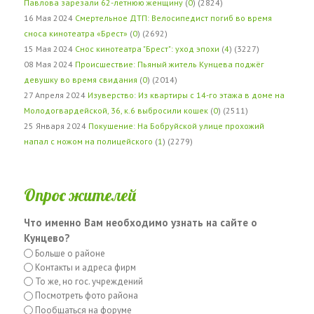
Павлова зарезали 62-летнюю женщину
(
0
) (2824)
16 Мая 2024
Смертельное ДТП: Велосипедист погиб во время
сноса кинотеатра «Брест»
(
0
) (2692)
15 Мая 2024
Снос кинотеатра "Брест": уход эпохи
(
4
) (3227)
08 Мая 2024
Происшествие: Пьяный житель Кунцева поджёг
девушку во время свидания
(
0
) (2014)
27 Апреля 2024
Изуверство: Из квартиры с 14-го этажа в доме на
Молодогвардейской, 36, к.6 выбросили кошек
(
0
) (2511)
25 Января 2024
Покушение: На Бобруйской улице прохожий
напал с ножом на полицейского
(
1
) (2279)
Опрос жителей
Что именно Вам необходимо узнать на сайте о
Кунцево?
Больше о районе
Контакты и адреса фирм
То же, но гос. учреждений
Посмотреть фото района
Пообщаться на форуме