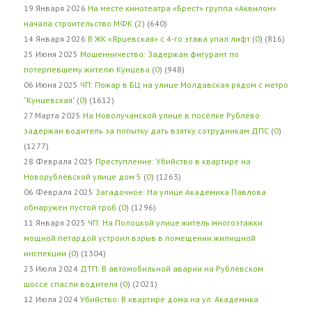
19 Января 2026
На месте кинотеатра «Брест» группа «Аквилон»
начала строительство МФК
(
2
) (640)
14 Января 2026
В ЖК «Ярцевская» с 4-го этажа упал лифт
(
0
) (816)
25 Июня 2025
Мошенничество: Задержан фигурант по
потерпевшему жителю Кунцева
(
0
) (948)
06 Июня 2025
ЧП: Пожар в БЦ на улице Молдавская рядом с метро
"Кунцевская"
(
0
) (1612)
27 Марта 2025
На Новолучанской улице в посёлке Рублёво
задержан водитель за попытку дать взятку сотрудникам ДПС
(
0
)
(1277)
28 Февраля 2025
Преступление: Убийство в квартире на
Новорублёвской улице дом 5
(
0
) (1263)
06 Февраля 2025
Загадочное: На улице Академика Павлова
обнаружен пустой гроб
(
0
) (1296)
11 Января 2025
ЧП: На Полоцкой улице житель многоэтажки
мощной петардой устроил взрыв в помещении жилищной
инспекции
(
0
) (1304)
23 Июля 2024
ДТП: В автомобильной аварии на Рублёвском
шоссе спасли водителя
(
0
) (2021)
12 Июля 2024
Убийство: В квартире дома на ул. Академика