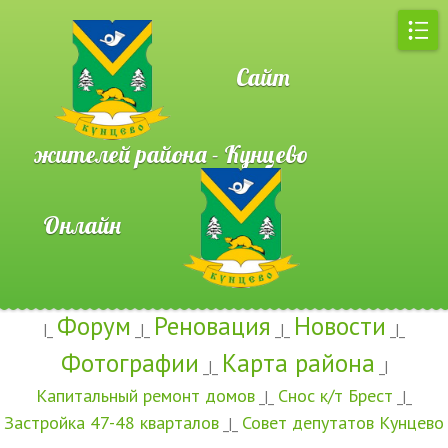
Сайт
жителей района - Кунцево
Онлайн
Форум
Реновация
Новости
|_
_|_
_|_
_|_
Фотографии
Карта района
_|_
_|
Капитальный ремонт домов
Снос к/т Брест
_|_
_|_
Застройка 47-48 кварталов
Совет депутатов Кунцево
_|_