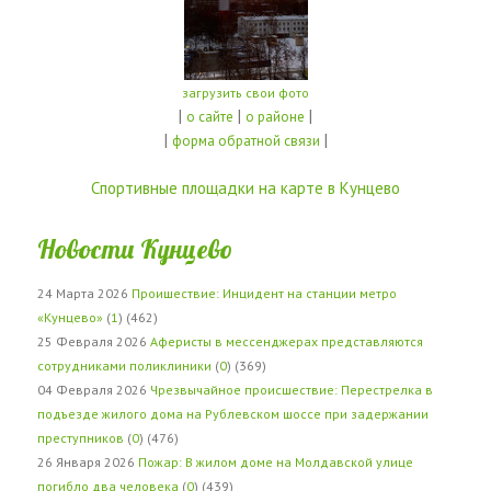
загрузить свои фото
|
|
|
о сайте
о районе
|
|
форма обратной связи
Спортивные площадки на карте в Кунцево
Новости Кунцево
24 Марта 2026
Проишествие: Инцидент на станции метро
«Кунцево»
(
1
) (462)
25 Февраля 2026
Аферисты в мессенджерах представляются
сотрудниками поликлиники
(
0
) (369)
04 Февраля 2026
Чрезвычайное происшествие: Перестрелка в
подъезде жилого дома на Рублевском шоссе при задержании
преступников
(
0
) (476)
26 Января 2026
Пожар: В жилом доме на Молдавской улице
погибло два человека
(
0
) (439)