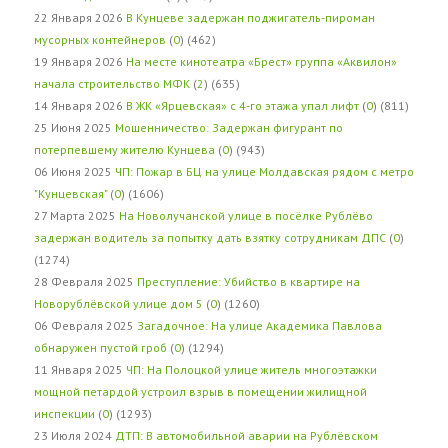
22 Января 2026
В Кунцеве задержан поджигатель-пироман
мусорных контейнеров
(
0
) (462)
19 Января 2026
На месте кинотеатра «Брест» группа «Аквилон»
начала строительство МФК
(
2
) (635)
14 Января 2026
В ЖК «Ярцевская» с 4-го этажа упал лифт
(
0
) (811)
25 Июня 2025
Мошенничество: Задержан фигурант по
потерпевшему жителю Кунцева
(
0
) (943)
06 Июня 2025
ЧП: Пожар в БЦ на улице Молдавская рядом с метро
"Кунцевская"
(
0
) (1606)
27 Марта 2025
На Новолучанской улице в посёлке Рублёво
задержан водитель за попытку дать взятку сотрудникам ДПС
(
0
)
(1274)
28 Февраля 2025
Преступление: Убийство в квартире на
Новорублёвской улице дом 5
(
0
) (1260)
06 Февраля 2025
Загадочное: На улице Академика Павлова
обнаружен пустой гроб
(
0
) (1294)
11 Января 2025
ЧП: На Полоцкой улице житель многоэтажки
мощной петардой устроил взрыв в помещении жилищной
инспекции
(
0
) (1293)
23 Июля 2024
ДТП: В автомобильной аварии на Рублёвском