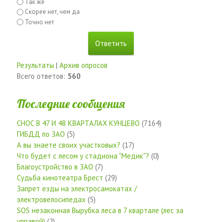
Так же
Скорее нет, чем да
Точно нет
Результаты
|
Архив опросов
Всего ответов:
560
Последние сообщения
СНОС В 47 И 48 КВАРТАЛАХ КУНЦЕВО
(7164)
ГИБДД по ЗАО
(5)
А вы знаете своих участковых?
(17)
Что будет с лесом у стадиона "Медик"?
(0)
Благоустройство в ЗАО
(7)
Судьба кинотеатра Брест
(29)
Запрет езды на электросамокатах /
электровелосипедах
(5)
SOS незаконная Вырубка леса в 7 квартале (лес за
управой)
(2)