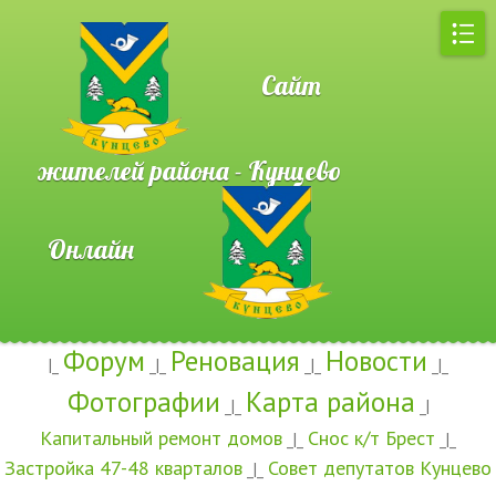
Сайт
жителей района - Кунцево
Онлайн
Форум
Реновация
Новости
|_
_|_
_|_
_|_
Фотографии
Карта района
_|_
_|
Капитальный ремонт домов
Снос к/т Брест
_|_
_|_
Застройка 47-48 кварталов
Совет депутатов Кунцево
_|_