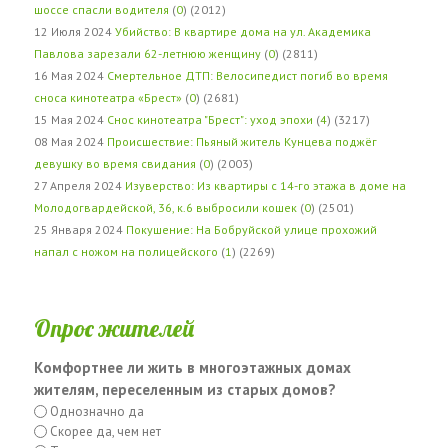
шоссе спасли водителя
(
0
) (2012)
12 Июля 2024
Убийство: В квартире дома на ул. Академика
Павлова зарезали 62-летнюю женщину
(
0
) (2811)
16 Мая 2024
Смертельное ДТП: Велосипедист погиб во время
сноса кинотеатра «Брест»
(
0
) (2681)
15 Мая 2024
Снос кинотеатра "Брест": уход эпохи
(
4
) (3217)
08 Мая 2024
Происшествие: Пьяный житель Кунцева поджёг
девушку во время свидания
(
0
) (2003)
27 Апреля 2024
Изуверство: Из квартиры с 14-го этажа в доме на
Молодогвардейской, 36, к.6 выбросили кошек
(
0
) (2501)
25 Января 2024
Покушение: На Бобруйской улице прохожий
напал с ножом на полицейского
(
1
) (2269)
Опрос жителей
Комфортнее ли жить в многоэтажных домах
жителям, переселенным из старых домов?
Однозначно да
Скорее да, чем нет