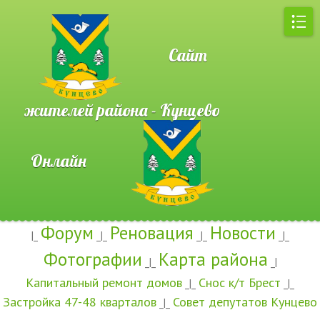
Сайт
жителей района - Кунцево
Онлайн
Форум
Реновация
Новости
|_
_|_
_|_
_|_
Фотографии
Карта района
_|_
_|
Капитальный ремонт домов
Снос к/т Брест
_|_
_|_
Застройка 47-48 кварталов
Совет депутатов Кунцево
_|_