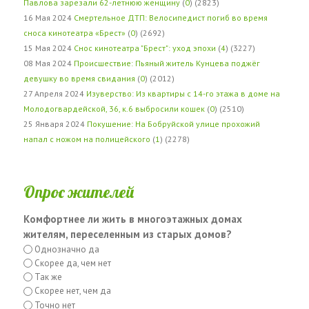
Павлова зарезали 62-летнюю женщину
(
0
) (2823)
16 Мая 2024
Смертельное ДТП: Велосипедист погиб во время
сноса кинотеатра «Брест»
(
0
) (2692)
15 Мая 2024
Снос кинотеатра "Брест": уход эпохи
(
4
) (3227)
08 Мая 2024
Происшествие: Пьяный житель Кунцева поджёг
девушку во время свидания
(
0
) (2012)
27 Апреля 2024
Изуверство: Из квартиры с 14-го этажа в доме на
Молодогвардейской, 36, к.6 выбросили кошек
(
0
) (2510)
25 Января 2024
Покушение: На Бобруйской улице прохожий
напал с ножом на полицейского
(
1
) (2278)
Опрос жителей
Комфортнее ли жить в многоэтажных домах
жителям, переселенным из старых домов?
Однозначно да
Скорее да, чем нет
Так же
Скорее нет, чем да
Точно нет