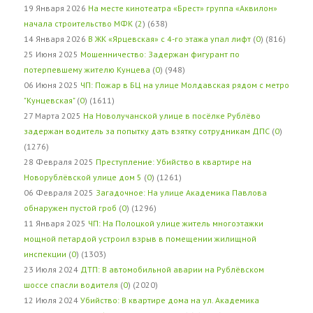
19 Января 2026
На месте кинотеатра «Брест» группа «Аквилон»
начала строительство МФК
(
2
) (638)
14 Января 2026
В ЖК «Ярцевская» с 4-го этажа упал лифт
(
0
) (816)
25 Июня 2025
Мошенничество: Задержан фигурант по
потерпевшему жителю Кунцева
(
0
) (948)
06 Июня 2025
ЧП: Пожар в БЦ на улице Молдавская рядом с метро
"Кунцевская"
(
0
) (1611)
27 Марта 2025
На Новолучанской улице в посёлке Рублёво
задержан водитель за попытку дать взятку сотрудникам ДПС
(
0
)
(1276)
28 Февраля 2025
Преступление: Убийство в квартире на
Новорублёвской улице дом 5
(
0
) (1261)
06 Февраля 2025
Загадочное: На улице Академика Павлова
обнаружен пустой гроб
(
0
) (1296)
11 Января 2025
ЧП: На Полоцкой улице житель многоэтажки
мощной петардой устроил взрыв в помещении жилищной
инспекции
(
0
) (1303)
23 Июля 2024
ДТП: В автомобильной аварии на Рублёвском
шоссе спасли водителя
(
0
) (2020)
12 Июля 2024
Убийство: В квартире дома на ул. Академика