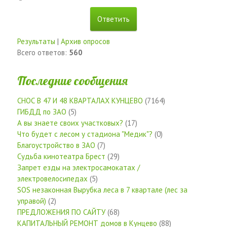
Результаты
|
Архив опросов
Всего ответов:
560
Последние сообщения
СНОС В 47 И 48 КВАРТАЛАХ КУНЦЕВО
(7164)
ГИБДД по ЗАО
(5)
А вы знаете своих участковых?
(17)
Что будет с лесом у стадиона "Медик"?
(0)
Благоустройство в ЗАО
(7)
Судьба кинотеатра Брест
(29)
Запрет езды на электросамокатах /
электровелосипедах
(5)
SOS незаконная Вырубка леса в 7 квартале (лес за
управой)
(2)
ПРЕДЛОЖЕНИЯ ПО САЙТУ
(68)
КАПИТАЛЬНЫЙ РЕМОНТ домов в Кунцево
(88)