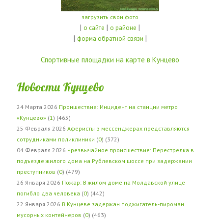
загрузить свои фото
|
|
|
о сайте
о районе
|
|
форма обратной связи
Спортивные площадки на карте в Кунцево
Новости Кунцево
24 Марта 2026
Проишествие: Инцидент на станции метро
«Кунцево»
(
1
) (465)
25 Февраля 2026
Аферисты в мессенджерах представляются
сотрудниками поликлиники
(
0
) (372)
04 Февраля 2026
Чрезвычайное происшествие: Перестрелка в
подъезде жилого дома на Рублевском шоссе при задержании
преступников
(
0
) (479)
26 Января 2026
Пожар: В жилом доме на Молдавской улице
погибло два человека
(
0
) (442)
22 Января 2026
В Кунцеве задержан поджигатель-пироман
мусорных контейнеров
(
0
) (463)