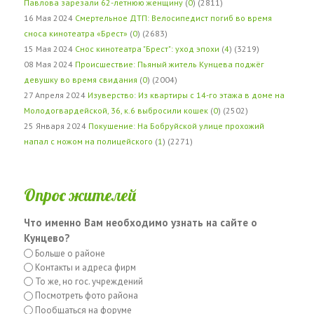
Павлова зарезали 62-летнюю женщину
(
0
) (2811)
16 Мая 2024
Смертельное ДТП: Велосипедист погиб во время
сноса кинотеатра «Брест»
(
0
) (2683)
15 Мая 2024
Снос кинотеатра "Брест": уход эпохи
(
4
) (3219)
08 Мая 2024
Происшествие: Пьяный житель Кунцева поджёг
девушку во время свидания
(
0
) (2004)
27 Апреля 2024
Изуверство: Из квартиры с 14-го этажа в доме на
Молодогвардейской, 36, к.6 выбросили кошек
(
0
) (2502)
25 Января 2024
Покушение: На Бобруйской улице прохожий
напал с ножом на полицейского
(
1
) (2271)
Опрос жителей
Что именно Вам необходимо узнать на сайте о
Кунцево?
Больше о районе
Контакты и адреса фирм
То же, но гос. учреждений
Посмотреть фото района
Пообщаться на форуме