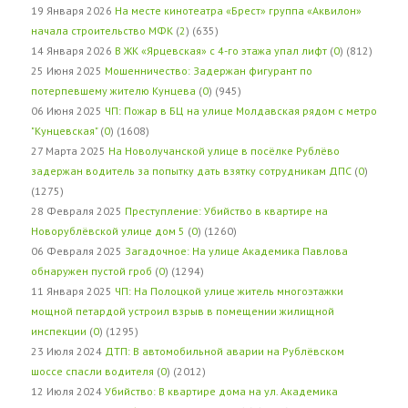
19 Января 2026
На месте кинотеатра «Брест» группа «Аквилон»
начала строительство МФК
(
2
) (635)
14 Января 2026
В ЖК «Ярцевская» с 4-го этажа упал лифт
(
0
) (812)
25 Июня 2025
Мошенничество: Задержан фигурант по
потерпевшему жителю Кунцева
(
0
) (945)
06 Июня 2025
ЧП: Пожар в БЦ на улице Молдавская рядом с метро
"Кунцевская"
(
0
) (1608)
27 Марта 2025
На Новолучанской улице в посёлке Рублёво
задержан водитель за попытку дать взятку сотрудникам ДПС
(
0
)
(1275)
28 Февраля 2025
Преступление: Убийство в квартире на
Новорублёвской улице дом 5
(
0
) (1260)
06 Февраля 2025
Загадочное: На улице Академика Павлова
обнаружен пустой гроб
(
0
) (1294)
11 Января 2025
ЧП: На Полоцкой улице житель многоэтажки
мощной петардой устроил взрыв в помещении жилищной
инспекции
(
0
) (1295)
23 Июля 2024
ДТП: В автомобильной аварии на Рублёвском
шоссе спасли водителя
(
0
) (2012)
12 Июля 2024
Убийство: В квартире дома на ул. Академика