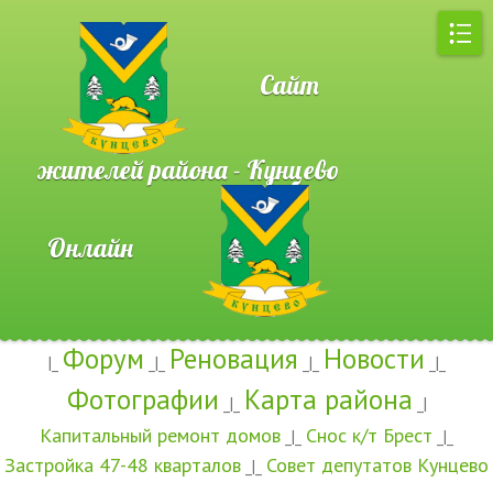
Сайт
жителей района - Кунцево
Онлайн
Форум
Реновация
Новости
|_
_|_
_|_
_|_
Фотографии
Карта района
_|_
_|
Капитальный ремонт домов
Снос к/т Брест
_|_
_|_
Застройка 47-48 кварталов
Совет депутатов Кунцево
_|_