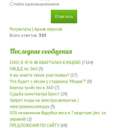
Найти единомышленников
Результаты
|
Архив опросов
Всего ответов:
303
Последние сообщения
СНОС В 47 И 48 КВАРТАЛАХ КУНЦЕВО
(7164)
ГИБДД по ЗАО
(5)
А вы знаете своих участковых?
(17)
Что будет с лесом у стадиона "Медик"?
(0)
Благоустройство в ЗАО
(7)
Судьба кинотеатра Брест
(29)
Запрет езды на электросамокатах /
электровелосипедах
(5)
SOS незаконная Вырубка леса в 7 квартале (лес за
управой)
(2)
ПРЕДЛОЖЕНИЯ ПО САЙТУ
(68)