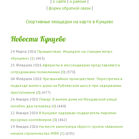
|
|
|
о сайте
о районе
|
|
форма обратной связи
Спортивные площадки на карте в Кунцево
Новости Кунцево
24 Марта 2026
Проишествие: Инцидент на станции метро
«Кунцево»
(
1
) (463)
25 Февраля 2026
Аферисты в мессенджерах представляются
сотрудниками поликлиники
(
0
) (370)
04 Февраля 2026
Чрезвычайное происшествие: Перестрелка в
подъезде жилого дома на Рублевском шоссе при задержании
преступников
(
0
) (477)
26 Января 2026
Пожар: В жилом доме на Молдавской улице
погибло два человека
(
0
) (440)
22 Января 2026
В Кунцеве задержан поджигатель-пироман
мусорных контейнеров
(
0
) (462)
19 Января 2026
На месте кинотеатра «Брест» группа «Аквилон»
начала строительство МФК
(
2
) (635)