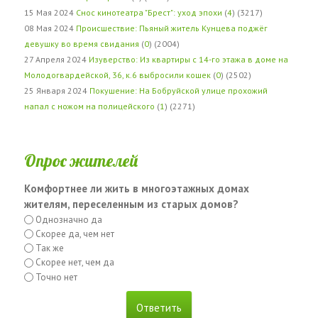
15 Мая 2024
Снос кинотеатра "Брест": уход эпохи
(
4
) (3217)
08 Мая 2024
Происшествие: Пьяный житель Кунцева поджёг
девушку во время свидания
(
0
) (2004)
27 Апреля 2024
Изуверство: Из квартиры с 14-го этажа в доме на
Молодогвардейской, 36, к.6 выбросили кошек
(
0
) (2502)
25 Января 2024
Покушение: На Бобруйской улице прохожий
напал с ножом на полицейского
(
1
) (2271)
Опрос жителей
Комфортнее ли жить в многоэтажных домах
жителям, переселенным из старых домов?
Однозначно да
Скорее да, чем нет
Так же
Скорее нет, чем да
Точно нет