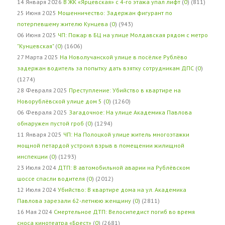
14 Января 2026
В ЖК «Ярцевская» с 4-го этажа упал лифт
(
0
) (811)
25 Июня 2025
Мошенничество: Задержан фигурант по
потерпевшему жителю Кунцева
(
0
) (943)
06 Июня 2025
ЧП: Пожар в БЦ на улице Молдавская рядом с метро
"Кунцевская"
(
0
) (1606)
27 Марта 2025
На Новолучанской улице в посёлке Рублёво
задержан водитель за попытку дать взятку сотрудникам ДПС
(
0
)
(1274)
28 Февраля 2025
Преступление: Убийство в квартире на
Новорублёвской улице дом 5
(
0
) (1260)
06 Февраля 2025
Загадочное: На улице Академика Павлова
обнаружен пустой гроб
(
0
) (1294)
11 Января 2025
ЧП: На Полоцкой улице житель многоэтажки
мощной петардой устроил взрыв в помещении жилищной
инспекции
(
0
) (1293)
23 Июля 2024
ДТП: В автомобильной аварии на Рублёвском
шоссе спасли водителя
(
0
) (2012)
12 Июля 2024
Убийство: В квартире дома на ул. Академика
Павлова зарезали 62-летнюю женщину
(
0
) (2811)
16 Мая 2024
Смертельное ДТП: Велосипедист погиб во время
сноса кинотеатра «Брест»
(
0
) (2681)