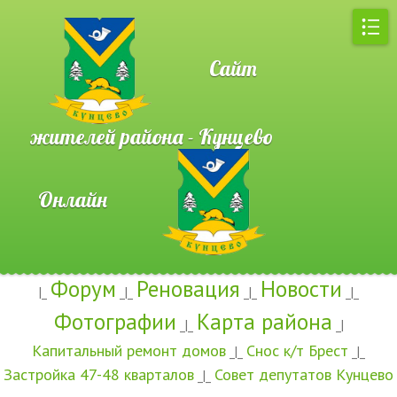
Сайт
жителей района - Кунцево
Онлайн
Форум
Реновация
Новости
|_
_|_
_|_
_|_
Фотографии
Карта района
_|_
_|
Капитальный ремонт домов
Снос к/т Брест
_|_
_|_
Застройка 47-48 кварталов
Совет депутатов Кунцево
_|_