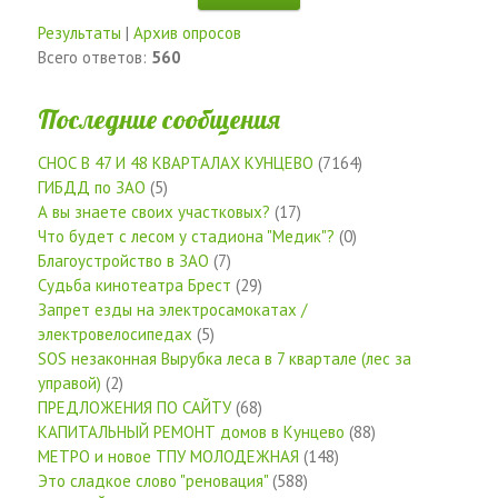
Результаты
|
Архив опросов
Всего ответов:
560
Последние сообщения
СНОС В 47 И 48 КВАРТАЛАХ КУНЦЕВО
(7164)
ГИБДД по ЗАО
(5)
А вы знаете своих участковых?
(17)
Что будет с лесом у стадиона "Медик"?
(0)
Благоустройство в ЗАО
(7)
Судьба кинотеатра Брест
(29)
Запрет езды на электросамокатах /
электровелосипедах
(5)
SOS незаконная Вырубка леса в 7 квартале (лес за
управой)
(2)
ПРЕДЛОЖЕНИЯ ПО САЙТУ
(68)
КАПИТАЛЬНЫЙ РЕМОНТ домов в Кунцево
(88)
МЕТРО и новое ТПУ МОЛОДЕЖНАЯ
(148)
Это сладкое слово "реновация"
(588)