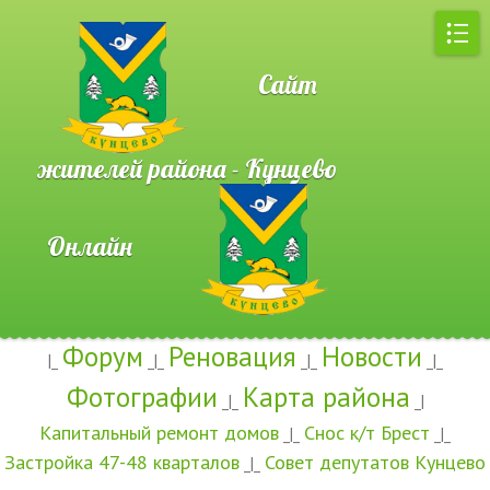
Сайт
жителей района - Кунцево
Онлайн
Форум
Реновация
Новости
|_
_|_
_|_
_|_
Фотографии
Карта района
_|_
_|
Капитальный ремонт домов
Снос к/т Брест
_|_
_|_
Застройка 47-48 кварталов
Совет депутатов Кунцево
_|_