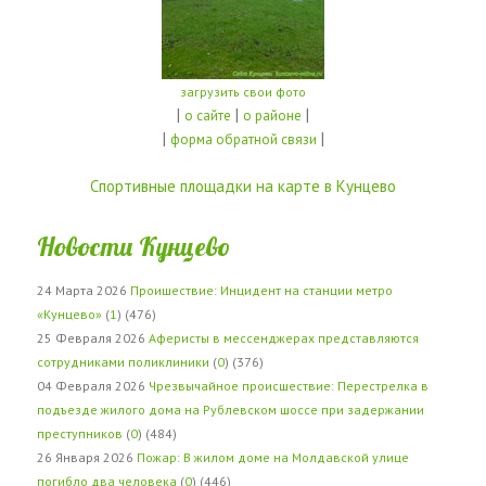
загрузить свои фото
|
|
|
о сайте
о районе
|
|
форма обратной связи
Спортивные площадки на карте в Кунцево
Новости Кунцево
24 Марта 2026
Проишествие: Инцидент на станции метро
«Кунцево»
(
1
) (476)
25 Февраля 2026
Аферисты в мессенджерах представляются
сотрудниками поликлиники
(
0
) (376)
04 Февраля 2026
Чрезвычайное происшествие: Перестрелка в
подъезде жилого дома на Рублевском шоссе при задержании
преступников
(
0
) (484)
26 Января 2026
Пожар: В жилом доме на Молдавской улице
погибло два человека
(
0
) (446)