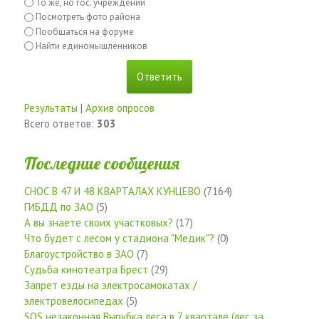
То же, но гос. учреждений
Посмотреть фото района
Пообщаться на форуме
Найти единомышленников
Результаты
|
Архив опросов
Всего ответов:
303
Последние сообщения
СНОС В 47 И 48 КВАРТАЛАХ КУНЦЕВО
(7164)
ГИБДД по ЗАО
(5)
А вы знаете своих участковых?
(17)
Что будет с лесом у стадиона "Медик"?
(0)
Благоустройство в ЗАО
(7)
Судьба кинотеатра Брест
(29)
Запрет езды на электросамокатах /
электровелосипедах
(5)
SOS незаконная Вырубка леса в 7 квартале (лес за