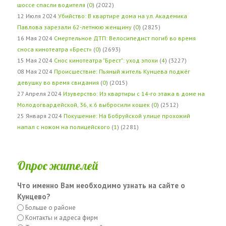
шоссе спасли водителя
(
0
) (2022)
12 Июля 2024
Убийство: В квартире дома на ул. Академика
Павлова зарезали 62-летнюю женщину
(
0
) (2825)
16 Мая 2024
Смертельное ДТП: Велосипедист погиб во время
сноса кинотеатра «Брест»
(
0
) (2693)
15 Мая 2024
Снос кинотеатра "Брест": уход эпохи
(
4
) (3227)
08 Мая 2024
Происшествие: Пьяный житель Кунцева поджёг
девушку во время свидания
(
0
) (2015)
27 Апреля 2024
Изуверство: Из квартиры с 14-го этажа в доме на
Молодогвардейской, 36, к.6 выбросили кошек
(
0
) (2512)
25 Января 2024
Покушение: На Бобруйской улице прохожий
напал с ножом на полицейского
(
1
) (2281)
Опрос жителей
Что именно Вам необходимо узнать на сайте о
Кунцево?
Больше о районе
Контакты и адреса фирм