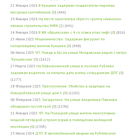
22 Января 2026
В Кунцеве задержан поджигатель-пироман
мусорных контейнеров
(
0
) (466)
19 Января 2026
На месте кинотеатра «Брест» группа «Аквилон»
начала строительство МФК
(
2
) (641)
14 Января 2026
В ЖК «Ярцевская» с 4-го этажа упал лифт
(
0
) (816)
25 Июня 2025
Мошенничество: Задержан фигурант по
потерпевшему жителю Кунцева
(
0
) (948)
06 Июня 2025
ЧП: Пожар в БЦ на улице Молдавская рядом с метро
"Кунцевская"
(
0
) (1612)
27 Марта 2025
На Новолучанской улице в посёлке Рублёво
задержан водитель за попытку дать взятку сотрудникам ДПС
(
0
)
(1277)
28 Февраля 2025
Преступление: Убийство в квартире на
Новорублёвской улице дом 5
(
0
) (1265)
06 Февраля 2025
Загадочное: На улице Академика Павлова
обнаружен пустой гроб
(
0
) (1296)
11 Января 2025
ЧП: На Полоцкой улице житель многоэтажки
мощной петардой устроил взрыв в помещении жилищной
инспекции
(
0
) (1305)
23 Июля 2024
ДТП: В автомобильной аварии на Рублёвском