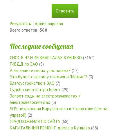
Результаты
|
Архив опросов
Всего ответов:
560
Последние сообщения
СНОС В 47 И 48 КВАРТАЛАХ КУНЦЕВО
(7164)
ГИБДД по ЗАО
(5)
А вы знаете своих участковых?
(17)
Что будет с лесом у стадиона "Медик"?
(0)
Благоустройство в ЗАО
(7)
Судьба кинотеатра Брест
(29)
Запрет езды на электросамокатах /
электровелосипедах
(5)
SOS незаконная Вырубка леса в 7 квартале (лес за
управой)
(2)
ПРЕДЛОЖЕНИЯ ПО САЙТУ
(68)
КАПИТАЛЬНЫЙ РЕМОНТ домов в Кунцево
(88)