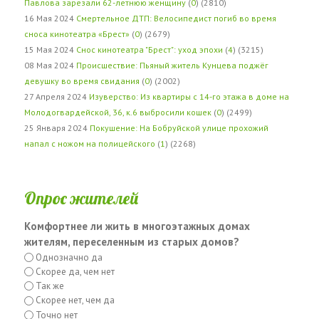
Павлова зарезали 62-летнюю женщину
(
0
) (2810)
16 Мая 2024
Смертельное ДТП: Велосипедист погиб во время
сноса кинотеатра «Брест»
(
0
) (2679)
15 Мая 2024
Снос кинотеатра "Брест": уход эпохи
(
4
) (3215)
08 Мая 2024
Происшествие: Пьяный житель Кунцева поджёг
девушку во время свидания
(
0
) (2002)
27 Апреля 2024
Изуверство: Из квартиры с 14-го этажа в доме на
Молодогвардейской, 36, к.6 выбросили кошек
(
0
) (2499)
25 Января 2024
Покушение: На Бобруйской улице прохожий
напал с ножом на полицейского
(
1
) (2268)
Опрос жителей
Комфортнее ли жить в многоэтажных домах
жителям, переселенным из старых домов?
Однозначно да
Скорее да, чем нет
Так же
Скорее нет, чем да
Точно нет