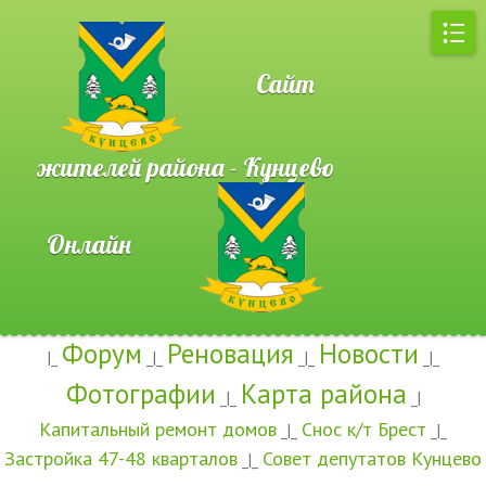
Сайт
жителей района - Кунцево
Онлайн
Форум
Реновация
Новости
|_
_|_
_|_
_|_
Фотографии
Карта района
_|_
_|
Капитальный ремонт домов
Снос к/т Брест
_|_
_|_
Застройка 47-48 кварталов
Совет депутатов Кунцево
_|_