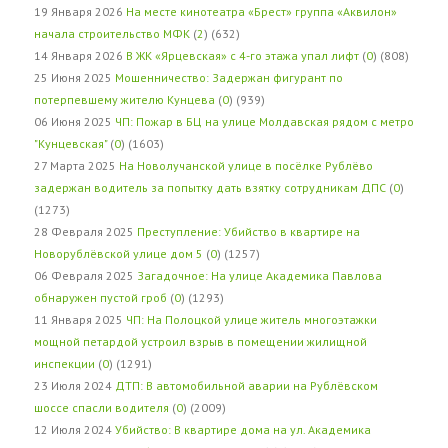
19 Января 2026
На месте кинотеатра «Брест» группа «Аквилон»
начала строительство МФК
(
2
) (632)
14 Января 2026
В ЖК «Ярцевская» с 4-го этажа упал лифт
(
0
) (808)
25 Июня 2025
Мошенничество: Задержан фигурант по
потерпевшему жителю Кунцева
(
0
) (939)
06 Июня 2025
ЧП: Пожар в БЦ на улице Молдавская рядом с метро
"Кунцевская"
(
0
) (1603)
27 Марта 2025
На Новолучанской улице в посёлке Рублёво
задержан водитель за попытку дать взятку сотрудникам ДПС
(
0
)
(1273)
28 Февраля 2025
Преступление: Убийство в квартире на
Новорублёвской улице дом 5
(
0
) (1257)
06 Февраля 2025
Загадочное: На улице Академика Павлова
обнаружен пустой гроб
(
0
) (1293)
11 Января 2025
ЧП: На Полоцкой улице житель многоэтажки
мощной петардой устроил взрыв в помещении жилищной
инспекции
(
0
) (1291)
23 Июля 2024
ДТП: В автомобильной аварии на Рублёвском
шоссе спасли водителя
(
0
) (2009)
12 Июля 2024
Убийство: В квартире дома на ул. Академика