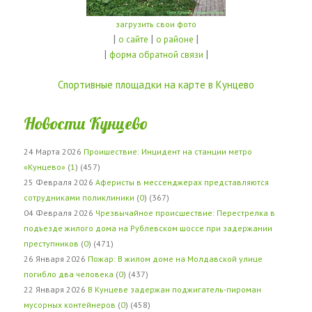
загрузить свои фото
|
|
|
о сайте
о районе
|
|
форма обратной связи
Спортивные площадки на карте в Кунцево
Новости Кунцево
24 Марта 2026
Проишествие: Инцидент на станции метро
«Кунцево»
(
1
) (457)
25 Февраля 2026
Аферисты в мессенджерах представляются
сотрудниками поликлиники
(
0
) (367)
04 Февраля 2026
Чрезвычайное происшествие: Перестрелка в
подъезде жилого дома на Рублевском шоссе при задержании
преступников
(
0
) (471)
26 Января 2026
Пожар: В жилом доме на Молдавской улице
погибло два человека
(
0
) (437)
22 Января 2026
В Кунцеве задержан поджигатель-пироман
мусорных контейнеров
(
0
) (458)