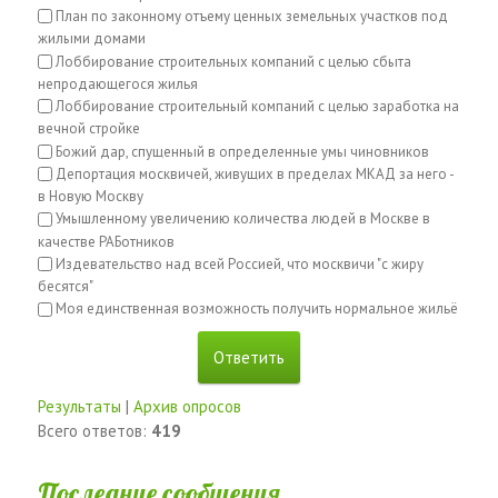
План по законному отъему ценных земельных участков под
жилыми домами
Лоббирование строительных компаний с целью сбыта
непродающегося жилья
Лоббирование строительный компаний с целью заработка на
вечной стройке
Божий дар, спущенный в определенные умы чиновников
Депортация москвичей, живущих в пределах МКАД за него -
в Новую Москву
Умышленному увеличению количества людей в Москве в
качестве РАБотников
Издевательство над всей Россией, что москвичи "с жиру
бесятся"
Моя единственная возможность получить нормальное жильё
Результаты
|
Архив опросов
Всего ответов:
419
Последние сообщения