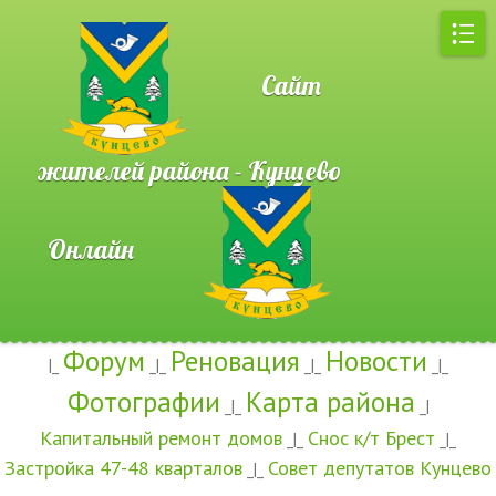
Сайт
жителей района - Кунцево
Онлайн
Форум
Реновация
Новости
|_
_|_
_|_
_|_
Фотографии
Карта района
_|_
_|
Капитальный ремонт домов
Снос к/т Брест
_|_
_|_
Застройка 47-48 кварталов
Совет депутатов Кунцево
_|_