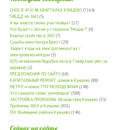
СНОС В 47 И 48 КВАРТАЛАХ КУНЦЕВО
(7164)
ГИБДД по ЗАО
(5)
А вы знаете своих участковых?
(17)
Что будет с лесом у стадиона "Медик"?
(0)
Благоустройство в ЗАО
(7)
Судьба кинотеатра Брест
(29)
Запрет езды на электросамокатах /
электровелосипедах
(5)
SOS незаконная Вырубка леса в 7 квартале (лес за
управой)
(2)
ПРЕДЛОЖЕНИЯ ПО САЙТУ
(68)
КАПИТАЛЬНЫЙ РЕМОНТ домов в Кунцево
(88)
МЕТРО и новое ТПУ МОЛОДЕЖНАЯ
(148)
Это сладкое слово "реновация"
(588)
ЗАСТРОЙКА ПРОМЗОНЫ 38 квартала Кунцево
(53)
Проблемы ЖКХ в Кунцево
(901)
ГБУ Жилищник района Кунцево
(146)
Сейчас на сайте