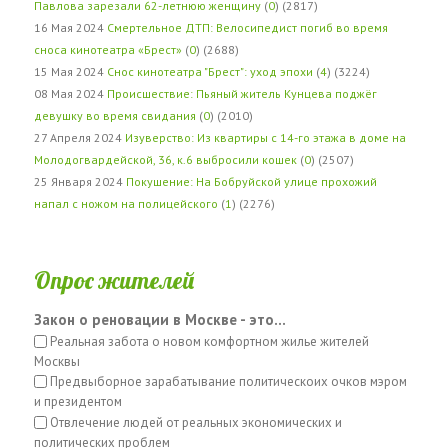
Павлова зарезали 62-летнюю женщину
(
0
) (2817)
16 Мая 2024
Смертельное ДТП: Велосипедист погиб во время
сноса кинотеатра «Брест»
(
0
) (2688)
15 Мая 2024
Снос кинотеатра "Брест": уход эпохи
(
4
) (3224)
08 Мая 2024
Происшествие: Пьяный житель Кунцева поджёг
девушку во время свидания
(
0
) (2010)
27 Апреля 2024
Изуверство: Из квартиры с 14-го этажа в доме на
Молодогвардейской, 36, к.6 выбросили кошек
(
0
) (2507)
25 Января 2024
Покушение: На Бобруйской улице прохожий
напал с ножом на полицейского
(
1
) (2276)
Опрос жителей
Закон о реновации в Москве - это...
Реальная забота о новом комфортном жилье жителей
Москвы
Предвыборное зарабатывание политическоих очков мэром
и президентом
Отвлечение людей от реальных экономических и
политических проблем