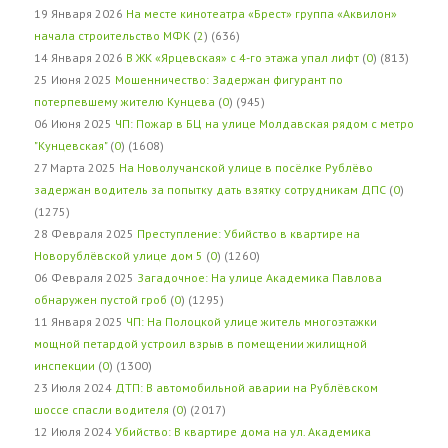
19 Января 2026
На месте кинотеатра «Брест» группа «Аквилон»
начала строительство МФК
(
2
) (636)
14 Января 2026
В ЖК «Ярцевская» с 4-го этажа упал лифт
(
0
) (813)
25 Июня 2025
Мошенничество: Задержан фигурант по
потерпевшему жителю Кунцева
(
0
) (945)
06 Июня 2025
ЧП: Пожар в БЦ на улице Молдавская рядом с метро
"Кунцевская"
(
0
) (1608)
27 Марта 2025
На Новолучанской улице в посёлке Рублёво
задержан водитель за попытку дать взятку сотрудникам ДПС
(
0
)
(1275)
28 Февраля 2025
Преступление: Убийство в квартире на
Новорублёвской улице дом 5
(
0
) (1260)
06 Февраля 2025
Загадочное: На улице Академика Павлова
обнаружен пустой гроб
(
0
) (1295)
11 Января 2025
ЧП: На Полоцкой улице житель многоэтажки
мощной петардой устроил взрыв в помещении жилищной
инспекции
(
0
) (1300)
23 Июля 2024
ДТП: В автомобильной аварии на Рублёвском
шоссе спасли водителя
(
0
) (2017)
12 Июля 2024
Убийство: В квартире дома на ул. Академика