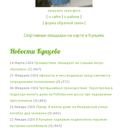
загрузить свои фото
|
|
|
о сайте
о районе
|
|
форма обратной связи
Спортивные площадки на карте в Кунцево
Новости Кунцево
24 Марта 2026
Проишествие: Инцидент на станции метро
«Кунцево»
(
1
) (467)
25 Февраля 2026
Аферисты в мессенджерах представляются
сотрудниками поликлиники
(
0
) (372)
04 Февраля 2026
Чрезвычайное происшествие: Перестрелка в
подъезде жилого дома на Рублевском шоссе при задержании
преступников
(
0
) (481)
26 Января 2026
Пожар: В жилом доме на Молдавской улице
погибло два человека
(
0
) (442)
22 Января 2026
В Кунцеве задержан поджигатель-пироман
мусорных контейнеров
(
0
) (463)