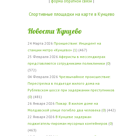
|
|
форма обратной связи
Спортивные площадки на карте в Кунцево
Новости Кунцево
24 Марта 2026
Проишествие: Инцидент на
станции метро «Кунцево»
(
1
) (467)
25 Февраля 2026
Аферисты в мессенджерах
представляются сотрудниками поликлиники
(
0
)
(372)
04 Февраля 2026
Чрезвычайное происшествие:
Перестрелка в подъезде жилого дома на
Рублевском шоссе при задержании преступников
(
0
) (481)
26 Января 2026
Пожар: В жилом доме на
Молдавской улице погибло два человека
(
0
) (442)
22 Января 2026
В Кунцеве задержан
поджигатель-пироман мусорных контейнеров
(
0
)
(463)