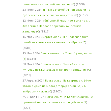
помещении жилищной инспекции
(
0
) (1300)
23 Июля 2024
ДТП: В автомобильной аварии на
Рублёвском шоссе спасли водителя
(
0
) (2017)
12 Июля 2024
Убийство: В квартире дома на ул.
Академика Павлова зарезали 62-летнюю
женщину
(
0
) (2817)
16 Мая 2024
Смертельное ДТП: Велосипедист
погиб во время сноса кинотеатра «Брест»
(
0
)
(2688)
15 Мая 2024
Снос кинотеатра "Брест": уход эпохи
(
4
) (3224)
08 Мая 2024
Происшествие: Пьяный житель
Кунцева поджёг девушку во время свидания
(
0
)
(2010)
27 Апреля 2024
Изуверство: Из квартиры с 14-го
этажа в доме на Молодогвардейской, 36, к.6
выбросили кошек
(
0
) (2507)
25 Января 2024
Покушение: На Бобруйской улице
прохожий напал с ножом на полицейского
(
1
)
(2276)