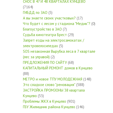
СНОС В 47 И 48 КВАРТАЛАХ КУНЦЕВО
(7164)
ГИБДД по ЗАО
(5)
А вы знаете своих участковых?
(17)
Что будет с лесом у стадиона "Медик"?
(0)
Благоустройство в ЗАО
(7)
Судьба кинотеатра Брест
(29)
Запрет езды на электросамокатах /
электровелосипедах
(5)
SOS незаконная Вырубка леса в 7 квартале
(лес за управой)
(2)
ПРЕДЛОЖЕНИЯ ПО САЙТУ
(68)
КАПИТАЛЬНЫЙ РЕМОНТ домов в Кунцево
(88)
МЕТРО и новое ТПУ МОЛОДЕЖНАЯ
(148)
Это сладкое слово "реновация"
(588)
ЗАСТРОЙКА ПРОМЗОНЫ 38 квартала
Кунцево
(53)
Проблемы ЖКХ в Кунцево
(901)
ГБУ Жилищник района Кунцево
(146)