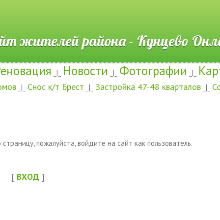
ителей района - Кунцево
Реновация
Новости
Фотографии
Кар
_|_
_|_
_|_
омов
Снос к/т Брест
Застройка 47-48 кварталов
С
_|_
_|_
_|_
страницу, пожалуйста, войдите на сайт как пользователь.
[
ВХОД
]