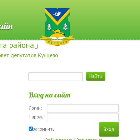
 Онлайн
та района
_|
овет депутатов Кунцево
Вход на сайт
Логин:
Пароль:
запомнить