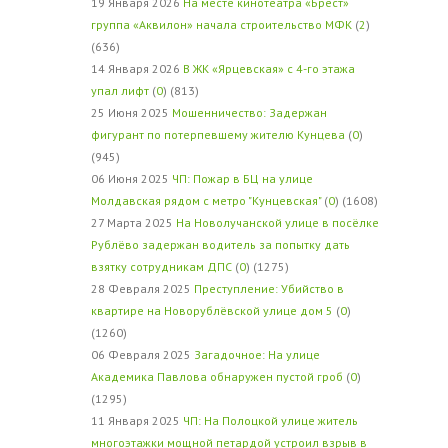
19 Января 2026
На месте кинотеатра «Брест»
группа «Аквилон» начала строительство МФК
(
2
)
(636)
14 Января 2026
В ЖК «Ярцевская» с 4-го этажа
упал лифт
(
0
) (813)
25 Июня 2025
Мошенничество: Задержан
фигурант по потерпевшему жителю Кунцева
(
0
)
(945)
06 Июня 2025
ЧП: Пожар в БЦ на улице
Молдавская рядом с метро "Кунцевская"
(
0
) (1608)
27 Марта 2025
На Новолучанской улице в посёлке
Рублёво задержан водитель за попытку дать
взятку сотрудникам ДПС
(
0
) (1275)
28 Февраля 2025
Преступление: Убийство в
квартире на Новорублёвской улице дом 5
(
0
)
(1260)
06 Февраля 2025
Загадочное: На улице
Академика Павлова обнаружен пустой гроб
(
0
)
(1295)
11 Января 2025
ЧП: На Полоцкой улице житель
многоэтажки мощной петардой устроил взрыв в