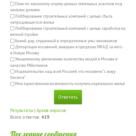
План по законному отъему ценных земельных участков под
жилыми домами
Лоббирование строительных компаний с целью сбыта
непродающегося жилья
Лоббирование строительный компаний с целью заработка на
вечной стройке
Божий дар, спущенный в определенные умы чиновников
Депортация москвичей, живущих в пределах МКАД за него -
в Новую Москву
Умышленному увеличению количества людей в Москве в
качестве РАБотников
Издевательство над всей Россией, что москвичи "с жиру
бесятся"
Моя единственная возможность получить нормальное жильё
Результаты
|
Архив опросов
Всего ответов:
419
Последние сообщения