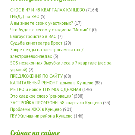
СНОС В 47 И 48 КВАРТАЛАХ КУНЦЕВО
(7164)
ГИБДД по ЗАО
(5)
А вы знаете своих участковых?
(17)
Что будет с лесом у стадиона "Медик"?
(0)
Благоустройство в ЗАО
(7)
Судьба кинотеатра Брест
(29)
Запрет езды на электросамокатах /
электровелосипедах
(5)
SOS незаконная Вырубка леса в 7 квартале (лес за
управой)
(2)
ПРЕДЛОЖЕНИЯ ПО САЙТУ
(68)
КАПИТАЛЬНЫЙ РЕМОНТ домов в Кунцево
(88)
МЕТРО и новое ТПУ МОЛОДЕЖНАЯ
(148)
Это сладкое слово "реновация"
(588)
ЗАСТРОЙКА ПРОМЗОНЫ 38 квартала Кунцево
(53)
Проблемы ЖКХ в Кунцево
(901)
ГБУ Жилищник района Кунцево
(146)
Сейчас на сайте