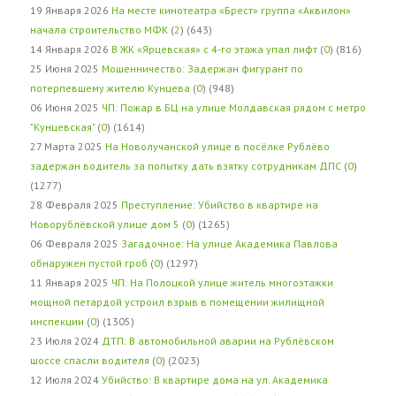
19 Января 2026
На месте кинотеатра «Брест» группа «Аквилон»
начала строительство МФК
(
2
) (643)
14 Января 2026
В ЖК «Ярцевская» с 4-го этажа упал лифт
(
0
) (816)
25 Июня 2025
Мошенничество: Задержан фигурант по
потерпевшему жителю Кунцева
(
0
) (948)
06 Июня 2025
ЧП: Пожар в БЦ на улице Молдавская рядом с метро
"Кунцевская"
(
0
) (1614)
27 Марта 2025
На Новолучанской улице в посёлке Рублёво
задержан водитель за попытку дать взятку сотрудникам ДПС
(
0
)
(1277)
28 Февраля 2025
Преступление: Убийство в квартире на
Новорублёвской улице дом 5
(
0
) (1265)
06 Февраля 2025
Загадочное: На улице Академика Павлова
обнаружен пустой гроб
(
0
) (1297)
11 Января 2025
ЧП: На Полоцкой улице житель многоэтажки
мощной петардой устроил взрыв в помещении жилищной
инспекции
(
0
) (1305)
23 Июля 2024
ДТП: В автомобильной аварии на Рублёвском
шоссе спасли водителя
(
0
) (2023)
12 Июля 2024
Убийство: В квартире дома на ул. Академика