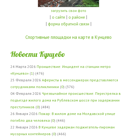
загрузить свои фото
|
|
|
о сайте
о районе
|
|
форма обратной связи
Спортивные площадки на карте в Кунцево
Новости Кунцево
24 Марта 2026
Проишествие: Инцидент на станции метро
«Кунцево»
(
1
) (476)
25 Февраля 2026
Аферисты в мессенджерах представляются
сотрудниками поликлиники
(
0
) (376)
04 Февраля 2026
Чрезвычайное происшествие: Перестрелка в
подъезде жилого дома на Рублевском шоссе при задержании
преступников
(
0
) (484)
26 Января 2026
Пожар: В жилом доме на Молдавской улице
погибло два человека
(
0
) (446)
22 Января 2026
В Кунцеве задержан поджигатель-пироман
мусорных контейнеров
(
0
) (466)