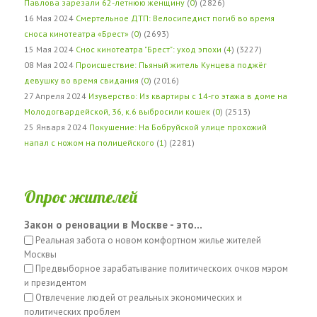
Павлова зарезали 62-летнюю женщину
(
0
) (2826)
16 Мая 2024
Смертельное ДТП: Велосипедист погиб во время
сноса кинотеатра «Брест»
(
0
) (2693)
15 Мая 2024
Снос кинотеатра "Брест": уход эпохи
(
4
) (3227)
08 Мая 2024
Происшествие: Пьяный житель Кунцева поджёг
девушку во время свидания
(
0
) (2016)
27 Апреля 2024
Изуверство: Из квартиры с 14-го этажа в доме на
Молодогвардейской, 36, к.6 выбросили кошек
(
0
) (2513)
25 Января 2024
Покушение: На Бобруйской улице прохожий
напал с ножом на полицейского
(
1
) (2281)
Опрос жителей
Закон о реновации в Москве - это...
Реальная забота о новом комфортном жилье жителей
Москвы
Предвыборное зарабатывание политическоих очков мэром
и президентом
Отвлечение людей от реальных экономических и
политических проблем