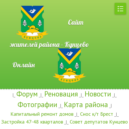
Сайт
жителей района - Кунцево
Онлайн
Форум
Реновация
Новости
|_
_|_
_|_
_|_
Фотографии
Карта района
_|_
_|
Капитальный ремонт домов
Снос к/т Брест
_|_
_|_
Застройка 47-48 кварталов
Совет депутатов Кунцево
_|_