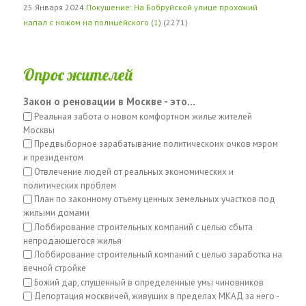
25 Января 2024
Покушение: На Бобруйской улице прохожий
напал с ножом на полицейского
(
1
) (2271)
Опрос жителей
Закон о реновации в Москве - это...
Реальная забота о новом комфортном жилье жителей
Москвы
Предвыборное зарабатывание политическоих очков мэром
и президентом
Отвлечение людей от реальных экономических и
политических проблем
План по законному отъему ценных земельных участков под
жилыми домами
Лоббирование строительных компаний с целью сбыта
непродающегося жилья
Лоббирование строительный компаний с целью заработка на
вечной стройке
Божий дар, спущенный в определенные умы чиновников
Депортация москвичей, живущих в пределах МКАД за него -