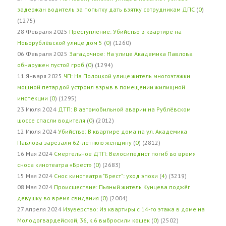
задержан водитель за попытку дать взятку сотрудникам ДПС
(
0
)
(1275)
28 Февраля 2025
Преступление: Убийство в квартире на
Новорублёвской улице дом 5
(
0
) (1260)
06 Февраля 2025
Загадочное: На улице Академика Павлова
обнаружен пустой гроб
(
0
) (1294)
11 Января 2025
ЧП: На Полоцкой улице житель многоэтажки
мощной петардой устроил взрыв в помещении жилищной
инспекции
(
0
) (1295)
23 Июля 2024
ДТП: В автомобильной аварии на Рублёвском
шоссе спасли водителя
(
0
) (2012)
12 Июля 2024
Убийство: В квартире дома на ул. Академика
Павлова зарезали 62-летнюю женщину
(
0
) (2812)
16 Мая 2024
Смертельное ДТП: Велосипедист погиб во время
сноса кинотеатра «Брест»
(
0
) (2683)
15 Мая 2024
Снос кинотеатра "Брест": уход эпохи
(
4
) (3219)
08 Мая 2024
Происшествие: Пьяный житель Кунцева поджёг
девушку во время свидания
(
0
) (2004)
27 Апреля 2024
Изуверство: Из квартиры с 14-го этажа в доме на
Молодогвардейской, 36, к.6 выбросили кошек
(
0
) (2502)