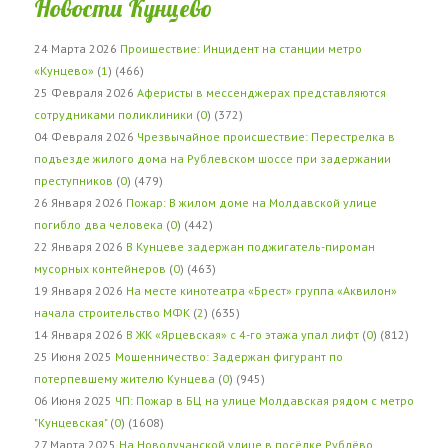
Новости Кунцево
24 Марта 2026
Проишествие: Инцидент на станции метро
«Кунцево»
(
1
) (466)
25 Февраля 2026
Аферисты в мессенджерах представляются
сотрудниками поликлиники
(
0
) (372)
04 Февраля 2026
Чрезвычайное происшествие: Перестрелка в
подъезде жилого дома на Рублевском шоссе при задержании
преступников
(
0
) (479)
26 Января 2026
Пожар: В жилом доме на Молдавской улице
погибло два человека
(
0
) (442)
22 Января 2026
В Кунцеве задержан поджигатель-пироман
мусорных контейнеров
(
0
) (463)
19 Января 2026
На месте кинотеатра «Брест» группа «Аквилон»
начала строительство МФК
(
2
) (635)
14 Января 2026
В ЖК «Ярцевская» с 4-го этажа упал лифт
(
0
) (812)
25 Июня 2025
Мошенничество: Задержан фигурант по
потерпевшему жителю Кунцева
(
0
) (945)
06 Июня 2025
ЧП: Пожар в БЦ на улице Молдавская рядом с метро
"Кунцевская"
(
0
) (1608)
27 Марта 2025
На Новолучанской улице в посёлке Рублёво