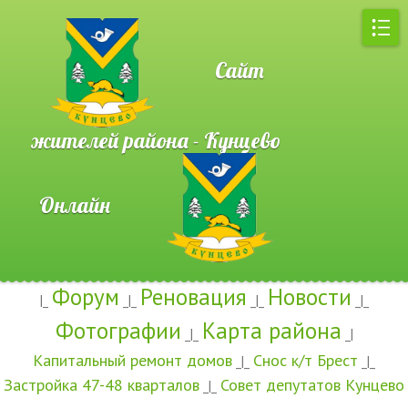
Сайт
жителей района - Кунцево
Онлайн
Форум
Реновация
Новости
|_
_|_
_|_
_|_
Фотографии
Карта района
_|_
_|
Капитальный ремонт домов
Снос к/т Брест
_|_
_|_
Застройка 47-48 кварталов
Совет депутатов Кунцево
_|_