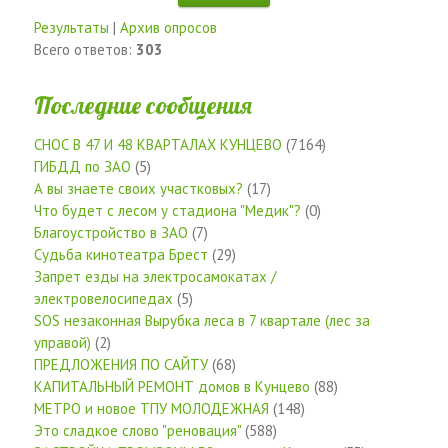
Результаты
|
Архив опросов
Всего ответов:
303
Последние сообщения
СНОС В 47 И 48 КВАРТАЛАХ КУНЦЕВО
(7164)
ГИБДД по ЗАО
(5)
А вы знаете своих участковых?
(17)
Что будет с лесом у стадиона "Медик"?
(0)
Благоустройство в ЗАО
(7)
Судьба кинотеатра Брест
(29)
Запрет езды на электросамокатах /
электровелосипедах
(5)
SOS незаконная Вырубка леса в 7 квартале (лес за
управой)
(2)
ПРЕДЛОЖЕНИЯ ПО САЙТУ
(68)
КАПИТАЛЬНЫЙ РЕМОНТ домов в Кунцево
(88)
МЕТРО и новое ТПУ МОЛОДЕЖНАЯ
(148)
Это сладкое слово "реновация"
(588)