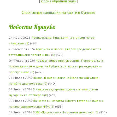
|
|
форма обратной связи
Спортивные площадки на карте в Кунцево
Новости Кунцево
24 Марта 2026
Проишествие: Инцидент на станции метро
«Кунцево»
(
1
) (464)
25 Февраля 2026
Аферисты в мессенджерах представляются
сотрудниками поликлиники
(
0
) (370)
04 Февраля 2026
Чрезвычайное происшествие: Перестрелка в
подъезде жилого дома на Рублевском шоссе при задержании
преступников
(
0
) (477)
26 Января 2026
Пожар: В жилом доме на Молдавской улице
погибло два человека
(
0
) (440)
22 Января 2026
В Кунцеве задержан поджигатель-пироман
мусорных контейнеров
(
0
) (462)
19 Января 2026
На месте кинотеатра «Брест» группа «Аквилон»
начала строительство МФК
(
2
) (635)
14 Января 2026
В ЖК «Ярцевская» с 4-го этажа упал лифт
(
0
) (811)