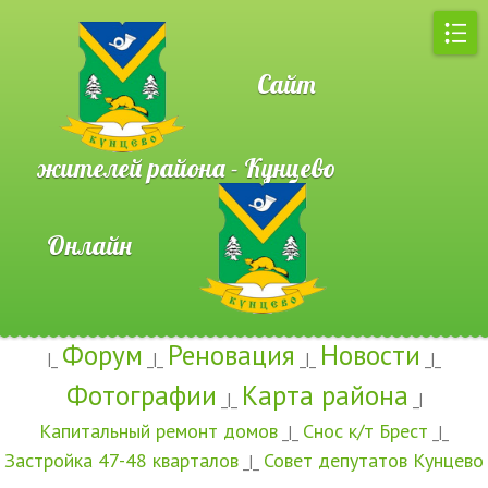
Сайт
жителей района - Кунцево
Онлайн
Форум
Реновация
Новости
|_
_|_
_|_
_|_
Фотографии
Карта района
_|_
_|
Капитальный ремонт домов
Снос к/т Брест
_|_
_|_
Застройка 47-48 кварталов
Совет депутатов Кунцево
_|_