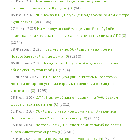
25 Июня 2025
Мошенничество: Задержан фигурант по
потерпевшему жителю Кунцева
(
0
) (945)
06 Июня 2025
ЧП: Пожар в БЦ на улице Молдавская рядом с метро
"Кунцевская"
(
0
) (1606)
27 Марта 2025
На Новолучанской улице в посёлке Рублёво
задержан водитель за попытку дать взятку сотрудникам ДПС
(
0
)
(1274)
28 Февраля 2025
Преступление: Убийство в квартире на
Новорублёвской улице дом 5
(
0
) (1260)
06 Февраля 2025
Загадочное: На улице Академика Павлова
обнаружен пустой гроб
(
0
) (1294)
11 Января 2025
ЧП: На Полоцкой улице житель многоэтажки
мощной петардой устроил взрыв в помещении жилищной
инспекции
(
0
) (1295)
23 Июля 2024
ДТП: В автомобильной аварии на Рублёвском
шоссе спасли водителя
(
0
) (2012)
12 Июля 2024
Убийство: В квартире дома на ул. Академика
Павлова зарезали 62-летнюю женщину
(
0
) (2811)
16 Мая 2024
Смертельное ДТП: Велосипедист погиб во время
сноса кинотеатра «Брест»
(
0
) (2681)
15 Мая 2024
Снос кинотеатра "Брест": уход эпохи
(
4
) (3217)