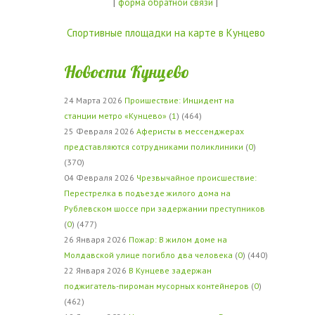
|
|
форма обратной связи
Спортивные площадки на карте в Кунцево
Новости Кунцево
24 Марта 2026
Проишествие: Инцидент на
станции метро «Кунцево»
(
1
) (464)
25 Февраля 2026
Аферисты в мессенджерах
представляются сотрудниками поликлиники
(
0
)
(370)
04 Февраля 2026
Чрезвычайное происшествие:
Перестрелка в подъезде жилого дома на
Рублевском шоссе при задержании преступников
(
0
) (477)
26 Января 2026
Пожар: В жилом доме на
Молдавской улице погибло два человека
(
0
) (440)
22 Января 2026
В Кунцеве задержан
поджигатель-пироман мусорных контейнеров
(
0
)
(462)