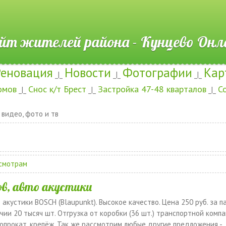
ителей района - Кунцево
Реновация
Новости
Фотографии
Кар
_|_
_|_
_|_
омов
Снос к/т Брест
Застройка 47-48 кварталов
С
_|_
_|_
_|_
 видео, фото и тв
смотрам
в, авто акустики
устики BOSCH (Blaupunkt). Высокое качество. Цена 250 руб. за па
личии 20 тысяч шт. Отгрузка от коробки (36 шт.) транспортной компа
опрокат, крепёж. Так же рассмотрим любые другие предложения -