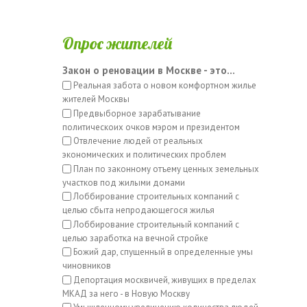
Опрос жителей
Закон о реновации в Москве - это...
Реальная забота о новом комфортном жилье
жителей Москвы
Предвыборное зарабатывание
политическоих очков мэром и президентом
Отвлечение людей от реальных
экономических и политических проблем
План по законному отъему ценных земельных
участков под жилыми домами
Лоббирование строительных компаний с
целью сбыта непродающегося жилья
Лоббирование строительный компаний с
целью заработка на вечной стройке
Божий дар, спущенный в определенные умы
чиновников
Депортация москвичей, живущих в пределах
МКАД за него - в Новую Москву