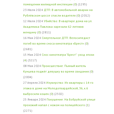
помещении жилищной инспекции
(
0
) (1295)
23 Июля 2024
ДТП: В автомобильной аварии на
Рублёвском шоссе спасли водителя
(
0
) (2012)
12 Июля 2024
Убийство: В квартире дома на ул.
Академика Павлова зарезали 62-летнюю
женщину
(
0
) (2811)
16 Мая 2024
Смертельное ДТП: Велосипедист
погиб во время сноса кинотеатра «Брест»
(
0
)
(2681)
15 Мая 2024
Снос кинотеатра "Брест": уход эпохи
(
4
) (3217)
08 Мая 2024
Происшествие: Пьяный житель
Кунцева поджёг девушку во время свидания
(
0
)
(2004)
27 Апреля 2024
Изуверство: Из квартиры с 14-го
этажа в доме на Молодогвардейской, 36, к.6
выбросили кошек
(
0
) (2502)
25 Января 2024
Покушение: На Бобруйской улице
прохожий напал с ножом на полицейского
(
1
)
(2271)