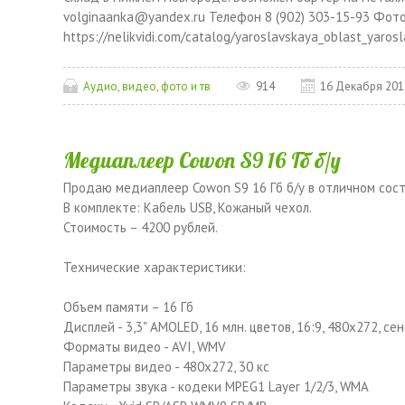
volginaanka@yandex.ru Телефон 8 (902) 303-15-93 Фот
https://nelikvidi.com/catalog/yaroslavskaya_oblast_yaros
Аудио, видео, фото и тв
914
16 Декабря 201
Медиаплеер Cowon S9 16 Гб б/у
Продаю медиаплеер Cowon S9 16 Гб б/у в отличном сост
В комплекте: Кабель USB, Кожаный чехол.
Стоимость – 4200 рублей.
Технические характеристики:
Объем памяти – 16 Гб
Дисплей - 3,3" AMOLED, 16 млн. цветов, 16:9, 480x272, се
Форматы видео - AVI, WMV
Параметры видео - 480x272, 30 кс
Параметры звука - кодеки MPEG1 Layer 1/2/3, WMA