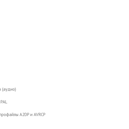
ч (аудио)
 PAL
, профайлы A2DP и AVRCP