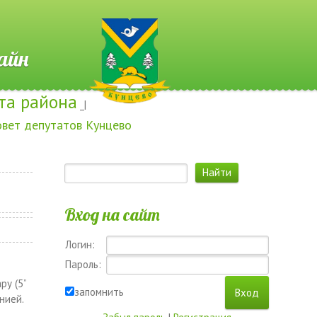
 Онлайн
та района
_|
овет депутатов Кунцево
Вход на сайт
Логин:
Пароль:
ру (5”
запомнить
нией.