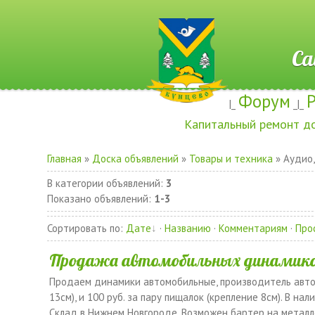
Сайт ж
Форум
|_
_|_
Капитальный ремонт д
Главная
»
Доска объявлений
»
Товары и техника
» Аудио,
В категории объявлений
:
3
Показано объявлений
:
1-3
Сортировать по
:
Дате
·
Названию
·
Комментариям
·
Про
Продажа автомобильных динамико
Продаем динамики автомобильные, производитель авто ак
13см), и 100 руб. за пару пищалок (крепление 8см). В на
Склад в Нижнем Новгороде. Возможен бартер на металл