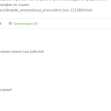
ографии по ссылке
lavl/dinamiki_avtomobilnye_proizvoditel_bos-2222880.html
8
Комментарии (0)
оянии, полностью рабочий.
нсорный