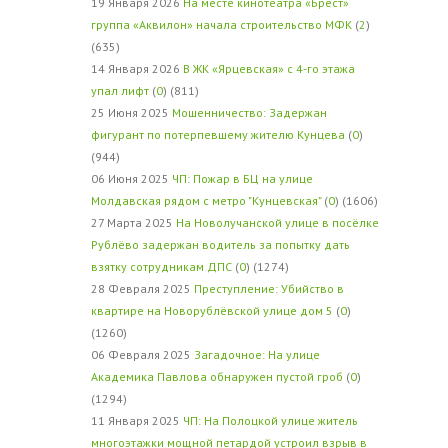
19 Января 2026
На месте кинотеатра «Брест»
группа «Аквилон» начала строительство МФК
(
2
)
(635)
14 Января 2026
В ЖК «Ярцевская» с 4-го этажа
упал лифт
(
0
) (811)
25 Июня 2025
Мошенничество: Задержан
фигурант по потерпевшему жителю Кунцева
(
0
)
(944)
06 Июня 2025
ЧП: Пожар в БЦ на улице
Молдавская рядом с метро "Кунцевская"
(
0
) (1606)
27 Марта 2025
На Новолучанской улице в посёлке
Рублёво задержан водитель за попытку дать
взятку сотрудникам ДПС
(
0
) (1274)
28 Февраля 2025
Преступление: Убийство в
квартире на Новорублёвской улице дом 5
(
0
)
(1260)
06 Февраля 2025
Загадочное: На улице
Академика Павлова обнаружен пустой гроб
(
0
)
(1294)
11 Января 2025
ЧП: На Полоцкой улице житель
многоэтажки мощной петардой устроил взрыв в