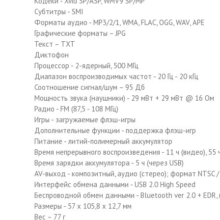
Кодеки - Xvid SP/ASP, WMV9 SP/MP
Субтитры - SMI
Форматы аудио - MP3/2/1, WMA, FLAC, OGG, WAV, APE
Графические форматы – JPG
Текст – TXT
Диктофон
Процессор - 2-ядерный, 500 МГц
Диапазон воспроизводимых частот - 20 Гц - 20 кГц
Соотношение сигнал/шум – 95 Дб
Мощность звука (наушники) - 29 мВт + 29 мВт @ 16 Ом
Радио - FM (87,5 - 108 МГц)
Игры - загружаемые флэш-игры
Дополнительные функции - поддержка флэш-игр
Питание - литий-полимерный аккумулятор
Время непрерывного воспроизведения - 11 ч (видео), 55 
Время зарядки аккумулятора - 5 ч (через USB)
AV-выход - композитный, аудио (стерео); формат NTSC /
Интерфейс обмена данными - USB 2.0 High Speed
Беспроводной обмен данными - Bluetooth ver 2.0 + EDR
Размеры - 57 x 105,8 x 12,7 мм
Вес – 77 г