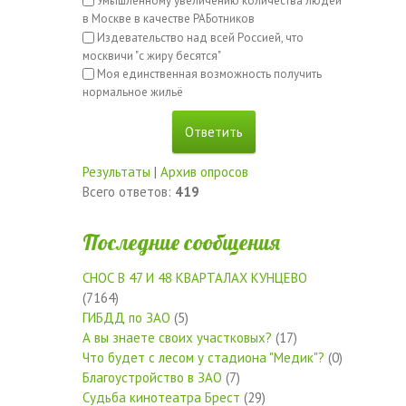
Умышленному увеличению количества людей
в Москве в качестве РАБотников
Издевательство над всей Россией, что
москвичи "с жиру бесятся"
Моя единственная возможность получить
нормальное жильё
Результаты
|
Архив опросов
Всего ответов:
419
Последние сообщения
СНОС В 47 И 48 КВАРТАЛАХ КУНЦЕВО
(7164)
ГИБДД по ЗАО
(5)
А вы знаете своих участковых?
(17)
Что будет с лесом у стадиона "Медик"?
(0)
Благоустройство в ЗАО
(7)
Судьба кинотеатра Брест
(29)