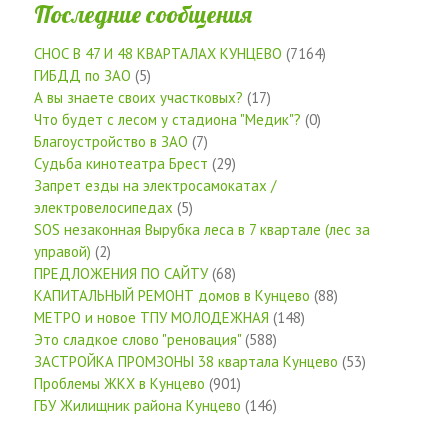
Последние сообщения
СНОС В 47 И 48 КВАРТАЛАХ КУНЦЕВО
(7164)
ГИБДД по ЗАО
(5)
А вы знаете своих участковых?
(17)
Что будет с лесом у стадиона "Медик"?
(0)
Благоустройство в ЗАО
(7)
Судьба кинотеатра Брест
(29)
Запрет езды на электросамокатах /
электровелосипедах
(5)
SOS незаконная Вырубка леса в 7 квартале (лес за
управой)
(2)
ПРЕДЛОЖЕНИЯ ПО САЙТУ
(68)
КАПИТАЛЬНЫЙ РЕМОНТ домов в Кунцево
(88)
МЕТРО и новое ТПУ МОЛОДЕЖНАЯ
(148)
Это сладкое слово "реновация"
(588)
ЗАСТРОЙКА ПРОМЗОНЫ 38 квартала Кунцево
(53)
Проблемы ЖКХ в Кунцево
(901)
ГБУ Жилищник района Кунцево
(146)