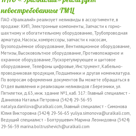
невостребованные ТМЦ
ПАО «Уралкалий» реализует неликвиды в ассортименте, в
продаже: КИП, Электронные компоненты, Запчасти к горно-
шахтному и обогатительному оборудованию, Трубопроводная
арматура, Насосы, компрессоры, запчасти к насосам,
Грузоподъёмное оборудование, Вентиляционное оборудование,
Метизы, Высоковольтное оборудование, Противопожарное и
охранное оборудование, Пускорегулирующее и щитовое
оборудование, Телефоны цифровые, Инструмент, Кабельно-
проводниковая продукция, Подшипники и другая номенклатура.
По вопросам оформления документов Вы можете обращаться в
Отдел выявления и реализации неликвидов г.Березники, ул.
Пятилетки, д.63, инж. здание №1, каб. 317: Главный специалист -
Данилова Наталья Петровна (3424) 29-56-93
natalya.danilova@uralkali.com, Главный специалист - Симонова
Юлия Викторовна (3424) 29-56-65 yuliya.simonova@uralkali.com,
Ведущий специалист - Болтрушевич Марина Леонидовна (3424)
29-56-59 marina.boltrushevich@uralkali.com