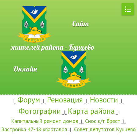
Сайт
жителей района - Кунцево
Онлайн
Форум
Реновация
Новости
|_
_|_
_|_
_|_
Фотографии
Карта района
_|_
_|
Капитальный ремонт домов
Снос к/т Брест
_|_
_|_
Застройка 47-48 кварталов
Совет депутатов Кунцево
_|_