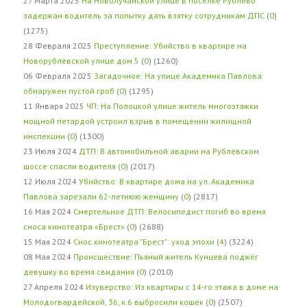
27 Марта 2025
На Новолучанской улице в посёлке Рублёво
задержан водитель за попытку дать взятку сотрудникам ДПС
(
0
)
(1275)
28 Февраля 2025
Преступление: Убийство в квартире на
Новорублёвской улице дом 5
(
0
) (1260)
06 Февраля 2025
Загадочное: На улице Академика Павлова
обнаружен пустой гроб
(
0
) (1295)
11 Января 2025
ЧП: На Полоцкой улице житель многоэтажки
мощной петардой устроил взрыв в помещении жилищной
инспекции
(
0
) (1300)
23 Июля 2024
ДТП: В автомобильной аварии на Рублёвском
шоссе спасли водителя
(
0
) (2017)
12 Июля 2024
Убийство: В квартире дома на ул. Академика
Павлова зарезали 62-летнюю женщину
(
0
) (2817)
16 Мая 2024
Смертельное ДТП: Велосипедист погиб во время
сноса кинотеатра «Брест»
(
0
) (2688)
15 Мая 2024
Снос кинотеатра "Брест": уход эпохи
(
4
) (3224)
08 Мая 2024
Происшествие: Пьяный житель Кунцева поджёг
девушку во время свидания
(
0
) (2010)
27 Апреля 2024
Изуверство: Из квартиры с 14-го этажа в доме на
Молодогвардейской, 36, к.6 выбросили кошек
(
0
) (2507)