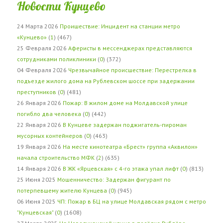
Новости Кунцево
24 Марта 2026
Проишествие: Инцидент на станции метро
«Кунцево»
(
1
) (467)
25 Февраля 2026
Аферисты в мессенджерах представляются
сотрудниками поликлиники
(
0
) (372)
04 Февраля 2026
Чрезвычайное происшествие: Перестрелка в
подъезде жилого дома на Рублевском шоссе при задержании
преступников
(
0
) (481)
26 Января 2026
Пожар: В жилом доме на Молдавской улице
погибло два человека
(
0
) (442)
22 Января 2026
В Кунцеве задержан поджигатель-пироман
мусорных контейнеров
(
0
) (463)
19 Января 2026
На месте кинотеатра «Брест» группа «Аквилон»
начала строительство МФК
(
2
) (635)
14 Января 2026
В ЖК «Ярцевская» с 4-го этажа упал лифт
(
0
) (813)
25 Июня 2025
Мошенничество: Задержан фигурант по
потерпевшему жителю Кунцева
(
0
) (945)
06 Июня 2025
ЧП: Пожар в БЦ на улице Молдавская рядом с метро
"Кунцевская"
(
0
) (1608)