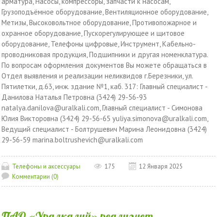
арматура, Насосы, компрессоры, запчасти к насосам,
Грузоподъёмное оборудование, Вентиляционное оборудование,
Метизы, Высоковольтное оборудование, Противопожарное и
охранное оборудование, Пускорегулирующее и щитовое
оборудование, Телефоны цифровые, Инструмент, Кабельно-
проводниковая продукция, Подшипники и другая номенклатура.
По вопросам оформления документов Вы можете обращаться в
Отдел выявления и реализации неликвидов г.Березники, ул.
Пятилетки, д.63, инж. здание №1, каб. 317: Главный специалист -
Данилова Наталья Петровна (3424) 29-56-93
natalya.danilova@uralkali.com, Главный специалист - Симонова
Юлия Викторовна (3424) 29-56-65 yuliya.simonova@uralkali.com,
Ведущий специалист - Болтрушевич Марина Леонидовна (3424)
29-56-59 marina.boltrushevich@uralkali.com
Телефоны и аксессуары
175
12 Января 2025
Комментарии (0)
ПАО «Уралкалий» реализует