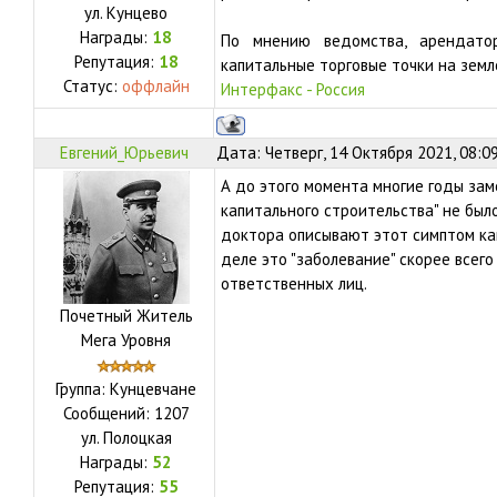
ул.
Кунцево
Награды:
18
По мнению ведомства, арендатор
Репутация:
18
капитальные торговые точки на земл
Статус:
оффлайн
Интерфакс - Россия
Евгений_Юрьевич
Дата: Четверг, 14 Октября 2021, 08:0
А до этого момента многие годы зам
капитального строительства" не был
доктора описывают этот симптом как
деле это "заболевание" скорее всег
ответственных лиц.
Почетный Житель
Мега Уровня
Группа: Кунцевчане
Сообщений:
1207
ул.
Полоцкая
Награды:
52
Репутация:
55