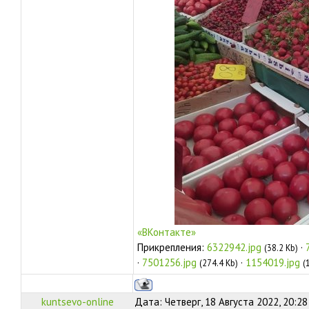
«ВКонтакте»
Прикрепления:
6322942.jpg
·
(38.2 Kb)
·
7501256.jpg
·
1154019.jpg
(274.4 Kb)
(
kuntsevo-online
Дата: Четверг, 18 Августа 2022, 20:2