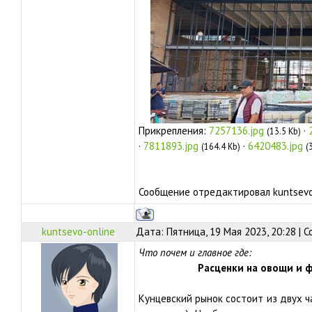
Прикрепления:
7257136.jpg
·
(13.5 Kb)
·
7811893.jpg
·
6420483.jpg
(164.4 Kb)
(
Сообщение отредактировал
kuntsevo
kuntsevo-online
Дата: Пятница, 19 Мая 2023, 20:28 |
Что почем и главное где:
Расценки на овощи и 
Кунцевский рынок состоит из двух ча