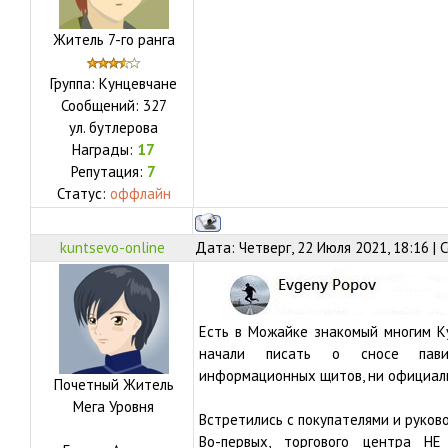
Житель 7-го ранга
Группа: Кунцевчане
Сообщений:
327
ул.
бутлерова
Награды:
17
Репутация:
7
Статус:
оффлайн
kuntsevo-online
Дата: Четверг, 22 Июля 2021, 18:16 |
Есть в Можайке знакомый многим Ку
начали писать о сносе павил
информационных щитов, ни официаль
Почетный Житель
Мега Уровня
Встретились с покупателями и руков
Во-первых, торгового центра Н