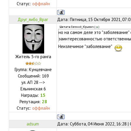
Статус:
оффлайн
Друг_либо_Враг
Дата: Пятница, 15 Октября 2021, 07:
Цитата
Евгений_Юрьевич
(
)
но на самом деле это "заболевание" 
заинтересованностью ответственны
Неизлечимое "заболевание"
Житель 5-го ранга
Группа: Кунцевчане
Сообщений:
169
ул.
АП 28 -->
Ельнинская 6
Награды:
15
Репутация:
28
Статус:
оффлайн
adsum
Дата: Суббота, 04 Июня 2022, 16:28 