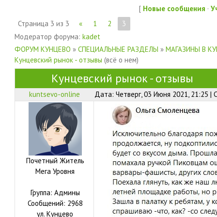
[
Новые сообщения
·
У
Страница
3
из
3
«
1
2
3
Модератор форума:
kadet
ФОРУМ КУНЦЕВО
»
СПЕЦИАЛЬНЫЕ РАЗДЕЛЫ
»
МАГАЗИНЫ В К
Кунцевский рынок - отзывы
(всё о нем)
Кунцевский рынок - отзывы
kuntsevo-online
Дата: Четверг, 03 Июня 2021, 21:25 |
Почетный Житель
Мега Уровня
Группа: Админы
Сообщений:
2968
ул.
Кунцево