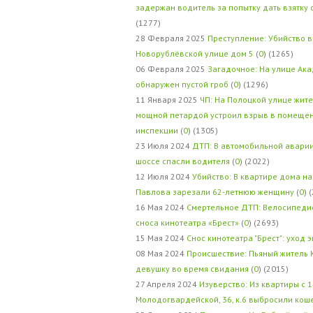
задержан водитель за попытку дать взятку
(1277)
28 Февраля 2025
Преступление: Убийство в
Новорублёвской улице дом 5
(
0
) (1265)
06 Февраля 2025
Загадочное: На улице Ак
обнаружен пустой гроб
(
0
) (1296)
11 Января 2025
ЧП: На Полоцкой улице жит
мощной петардой устроил взрыв в помеще
инспекции
(
0
) (1305)
23 Июля 2024
ДТП: В автомобильной авари
шоссе спасли водителя
(
0
) (2022)
12 Июля 2024
Убийство: В квартире дома на
Павлова зарезали 62-летнюю женщину
(
0
) 
16 Мая 2024
Смертельное ДТП: Велосипедис
сноса кинотеатра «Брест»
(
0
) (2693)
15 Мая 2024
Снос кинотеатра "Брест": уход 
08 Мая 2024
Происшествие: Пьяный житель 
девушку во время свидания
(
0
) (2015)
27 Апреля 2024
Изуверство: Из квартиры с 1
Молодогвардейской, 36, к.6 выбросили кош