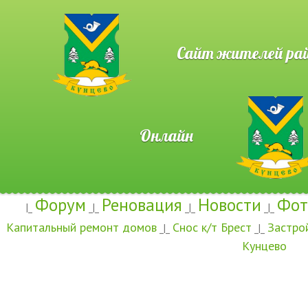
Сайт жителей район
Онлайн
Форум
Реновация
Новости
Фот
|_
_|_
_|_
_|_
Капитальный ремонт домов
Снос к/т Брест
Застро
_|_
_|_
Кунцево