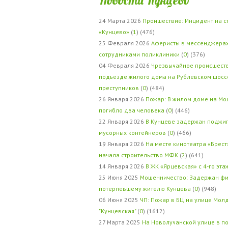
24 Марта 2026
Проишествие: Инцидент на с
«Кунцево»
(
1
) (476)
25 Февраля 2026
Аферисты в мессенджерах
сотрудниками поликлиники
(
0
) (376)
04 Февраля 2026
Чрезвычайное происшеств
подъезде жилого дома на Рублевском шосс
преступников
(
0
) (484)
26 Января 2026
Пожар: В жилом доме на Мо
погибло два человека
(
0
) (446)
22 Января 2026
В Кунцеве задержан поджи
мусорных контейнеров
(
0
) (466)
19 Января 2026
На месте кинотеатра «Брест
начала строительство МФК
(
2
) (641)
14 Января 2026
В ЖК «Ярцевская» с 4-го эта
25 Июня 2025
Мошенничество: Задержан фи
потерпевшему жителю Кунцева
(
0
) (948)
06 Июня 2025
ЧП: Пожар в БЦ на улице Мол
"Кунцевская"
(
0
) (1612)
27 Марта 2025
На Новолучанской улице в п