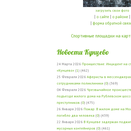
загрузить свои фото
|
|
|
о сайте
о районе
|
форма обратной связ
Спортивные площадки на карт
Новости Кунцево
24 Марта 2026
Проишествие: Инцидент на с
«Кунцево»
(
1
) (462)
25 Февраля 2026
Аферисты в мессенджерах
сотрудниками поликлиники
(
0
) (369)
04 Февраля 2026
Чрезвычайное происшеств
подъезде жилого дома на Рублевском шосс
преступников
(
0
) (475)
26 Января 2026
Пожар: В жилом доме на Мо
погибло два человека
(
0
) (439)
22 Января 2026
В Кунцеве задержан поджи
мусорных контейнеров
(
0
) (461)