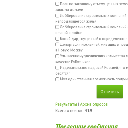
План по законному отъему ценных земе
жилыми домами
Лоббирование строительных компаний 
непродающегося жилья
Лоббирование строительный компаний с
вечной стройке
Божий дар, спущенный в определенные
Депортация москвичей, живущих в пред
в Новую Москву
Умышленному увеличению количества л
качестве РАБотников
Издевательство над всей Россией, что м
бесятся"
Моя единственная возможность получи
Результаты
|
Архив опросов
Всего ответов:
419
Последние сообщения