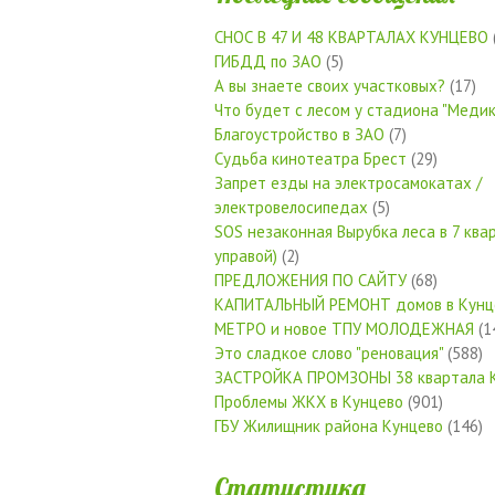
СНОС В 47 И 48 КВАРТАЛАХ КУНЦЕВО
ГИБДД по ЗАО
(5)
А вы знаете своих участковых?
(17)
Что будет с лесом у стадиона "Медик
Благоустройство в ЗАО
(7)
Судьба кинотеатра Брест
(29)
Запрет езды на электросамокатах /
электровелосипедах
(5)
SOS незаконная Вырубка леса в 7 квар
управой)
(2)
ПРЕДЛОЖЕНИЯ ПО САЙТУ
(68)
КАПИТАЛЬНЫЙ РЕМОНТ домов в Кунц
МЕТРО и новое ТПУ МОЛОДЕЖНАЯ
(1
Это сладкое слово "реновация"
(588)
ЗАСТРОЙКА ПРОМЗОНЫ 38 квартала 
Проблемы ЖКХ в Кунцево
(901)
ГБУ Жилищник района Кунцево
(146)
Статистика