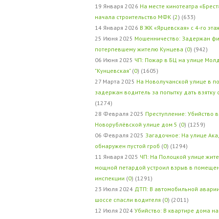
19 Января 2026
На месте кинотеатра «Брест
начала строительство МФК
(
2
) (633)
14 Января 2026
В ЖК «Ярцевская» с 4-го эта
25 Июня 2025
Мошенничество: Задержан фи
потерпевшему жителю Кунцева
(
0
) (942)
06 Июня 2025
ЧП: Пожар в БЦ на улице Мол
"Кунцевская"
(
0
) (1605)
27 Марта 2025
На Новолучанской улице в п
задержан водитель за попытку дать взятку
(1274)
28 Февраля 2025
Преступление: Убийство в
Новорублёвской улице дом 5
(
0
) (1259)
06 Февраля 2025
Загадочное: На улице Ак
обнаружен пустой гроб
(
0
) (1294)
11 Января 2025
ЧП: На Полоцкой улице жит
мощной петардой устроил взрыв в помеще
инспекции
(
0
) (1291)
23 Июля 2024
ДТП: В автомобильной авари
шоссе спасли водителя
(
0
) (2011)
12 Июля 2024
Убийство: В квартире дома на