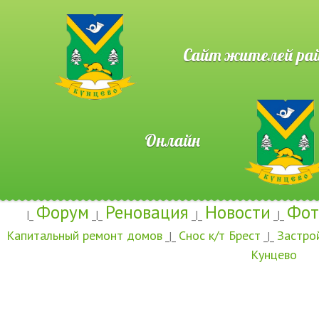
Сайт жителей район
Онлайн
Форум
Реновация
Новости
Фот
|_
_|_
_|_
_|_
Капитальный ремонт домов
Снос к/т Брест
Застро
_|_
_|_
Кунцево