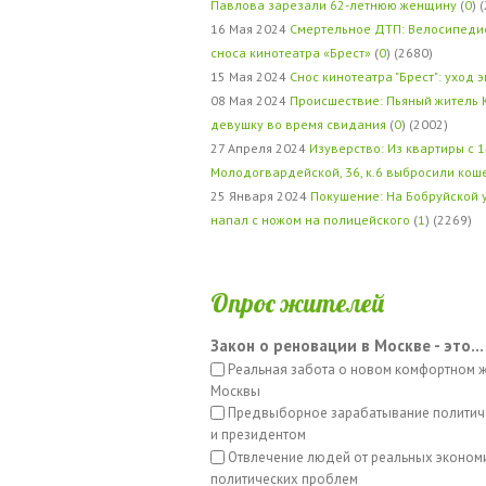
Павлова зарезали 62-летнюю женщину
(
0
) 
16 Мая 2024
Смертельное ДТП: Велосипедис
сноса кинотеатра «Брест»
(
0
) (2680)
15 Мая 2024
Снос кинотеатра "Брест": уход 
08 Мая 2024
Происшествие: Пьяный житель 
девушку во время свидания
(
0
) (2002)
27 Апреля 2024
Изуверство: Из квартиры с 1
Молодогвардейской, 36, к.6 выбросили кош
25 Января 2024
Покушение: На Бобруйской 
напал с ножом на полицейского
(
1
) (2269)
Опрос жителей
Закон о реновации в Москве - это...
Реальная забота о новом комфортном 
Москвы
Предвыборное зарабатывание политич
и президентом
Отвлечение людей от реальных эконом
политических проблем