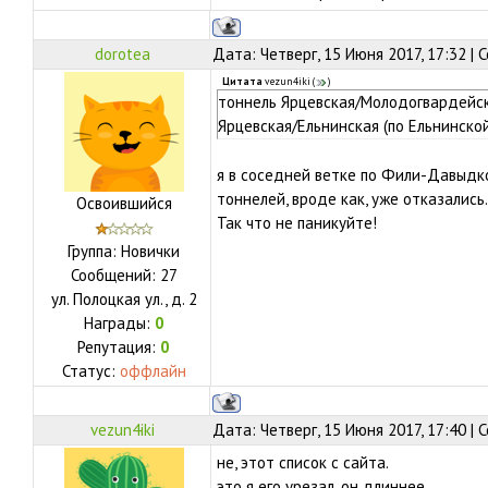
dorotea
Дата: Четверг, 15 Июня 2017, 17:32 |
Цитата
vezun4iki
(
)
тоннель Ярцевская/Молодогвардейск
Ярцевская/Ельнинская (по Ельнинской
я в соседней ветке по Фили-Давыдко
тоннелей, вроде как, уже отказались.
Освоившийся
Так что не паникуйте!
Группа: Новички
Сообщений:
27
ул.
Полоцкая ул., д. 2
Награды:
0
Репутация:
0
Статус:
оффлайн
vezun4iki
Дата: Четверг, 15 Июня 2017, 17:40 |
не, этот список с сайта.
это я его урезал. он длиннее.