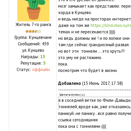
мозг замыкает как представлю: пер
хорда в Кунцево.
и ведь нигде на просторах интернета
Житель 7-го ранга
даже на том же
https://stroi.mos.ru/r
темах и не пересекаются )))))
Группа: Кунцевчане
но ведь должны же ! и по логике они
Сообщений:
439
там где сейчас грандиозный развал.
ул.
Кунцево
но вот эти тоннели ... это круть!!!
Награды:
13
это уму не растяжимо.
Репутация:
5
пока.
Статус:
оффлайн
посмотрим что будет в жизни.
Добавлено
(15 Июнь 2017, 17:38)
-----------------------------------------
Цитата
dorotea
(
)
я в соседней ветке по Фили-Давыдко
тоннелей, вроде как, уже отказались
паникуй..не панику...все равно получ
ссылка сегодняшняя
пока она с тоннелями ((((