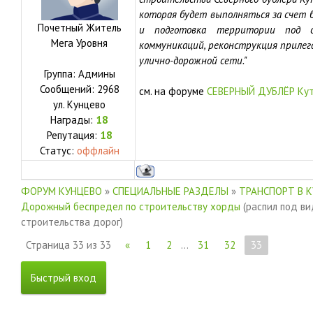
которая будет выполняться за счет 
Почетный Житель
и подготовка территории под с
Мега Уровня
коммуникаций, реконструкция приле
улично-дорожной сети."
Группа: Админы
Сообщений:
2968
см. на форуме
СЕВЕРНЫЙ ДУБЛЁР Кут
ул.
Кунцево
Награды:
18
Репутация:
18
Статус:
оффлайн
ФОРУМ КУНЦЕВО
»
СПЕЦИАЛЬНЫЕ РАЗДЕЛЫ
»
ТРАНСПОРТ В 
Дорожный беспредел по строительству хорды
(распил под в
строительства дорог)
Страница
33
из
33
«
1
2
…
31
32
33