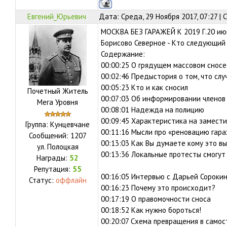
Евгений_Юрьевич
Дата: Среда, 29 Ноября 2017, 07:27 |
МОСКВА БЕЗ ГАРАЖЕЙ К 2019 Г.20 июн
Борисово Северное - Кто следующий 
Содержание:
00:00:25 О грядущем массовом снос
00:02:46 Предыстория о том, что сл
00:05:23 Кто и как сносил
Почетный Житель
00:07:03 Об информировании членов
Мега Уровня
00:08:01 Надежда на полицию
00:09:45 Характеристика на замести
Группа: Кунцевчане
00:11:16 Мысли про «реновацию гар
Сообщений:
1207
00:13:03 Как Вы думаете кому это в
ул.
Полоцкая
00:13:36 Локальные протесты смогут
Награды:
52
Репутация:
55
00:16:05 Интервью с Дарьей Сороки
Статус:
оффлайн
00:16:23 Почему это происходит?
00:17:19 О правомочности сноса
00:18:52 Как нужно бороться!
00:20:07 Схема превращения в самос