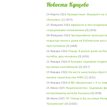
Новости Кунцево
24 Марта 2026
Проишествие: Инцидент на с
«Кунцево»
(
1
) (453)
25 Февраля 2026
Аферисты в мессенджерах
сотрудниками поликлиники
(
0
) (364)
04 Февраля 2026
Чрезвычайное происшеств
подъезде жилого дома на Рублевском шосс
преступников
(
0
) (468)
26 Января 2026
Пожар: В жилом доме на Мо
погибло два человека
(
0
) (436)
22 Января 2026
В Кунцеве задержан поджи
мусорных контейнеров
(
0
) (457)
19 Января 2026
На месте кинотеатра «Брест
начала строительство МФК
(
2
) (632)
14 Января 2026
В ЖК «Ярцевская» с 4-го эта
25 Июня 2025
Мошенничество: Задержан фи
потерпевшему жителю Кунцева
(
0
) (938)
06 Июня 2025
ЧП: Пожар в БЦ на улице Мол
"Кунцевская"
(
0
) (1602)