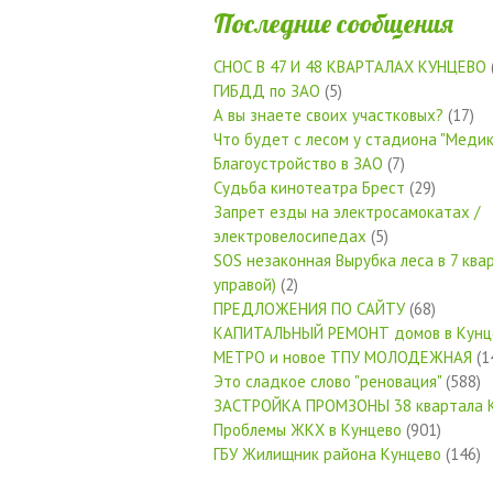
Последние сообщения
СНОС В 47 И 48 КВАРТАЛАХ КУНЦЕВО
ГИБДД по ЗАО
(5)
А вы знаете своих участковых?
(17)
Что будет с лесом у стадиона "Медик
Благоустройство в ЗАО
(7)
Судьба кинотеатра Брест
(29)
Запрет езды на электросамокатах /
электровелосипедах
(5)
SOS незаконная Вырубка леса в 7 квар
управой)
(2)
ПРЕДЛОЖЕНИЯ ПО САЙТУ
(68)
КАПИТАЛЬНЫЙ РЕМОНТ домов в Кунц
МЕТРО и новое ТПУ МОЛОДЕЖНАЯ
(1
Это сладкое слово "реновация"
(588)
ЗАСТРОЙКА ПРОМЗОНЫ 38 квартала 
Проблемы ЖКХ в Кунцево
(901)
ГБУ Жилищник района Кунцево
(146)