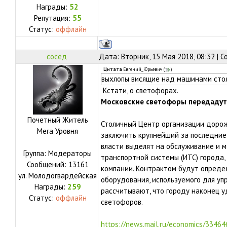
Награды:
52
Репутация:
55
Статус:
оффлайн
сосед
Дата: Вторник, 15 Мая 2018, 08:32 | 
Цитата
Евгений_Юрьевич
(
)
выхлопы висящие над машинами сто
Кстати, о светофорах.
Московские светофоры передадут 
Почетный Житель
Столичный Центр организации доро
Мега Уровня
заключить крупнейший за последние 
власти выделят на обслуживание и 
Группа: Модераторы
транспортной системы (ИТС) города,
Сообщений:
13161
компании. Контрактом будут определ
ул.
Молодогвардейская
оборудования, используемого для уп
Награды:
259
рассчитывают, что городу наконец 
Статус:
оффлайн
светофоров.
https://news.mail.ru/economics/3346