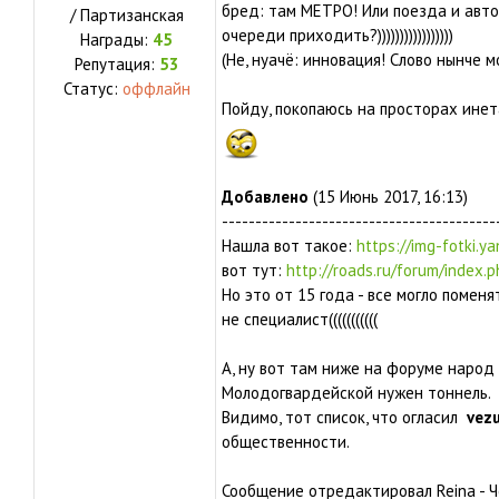
бред: там МЕТРО! Или поезда и авто
/ Партизанская
очереди приходить?)))))))))))))))))
Награды:
45
(Не, нуачё: инновация! Слово нынче мо
Репутация:
53
Статус:
оффлайн
Пойду, покопаюсь на просторах инета
Добавлено
(15 Июнь 2017, 16:13)
-----------------------------------------
Нашла вот такое:
https://img-fotki.ya
вот тут:
http://roads.ru/forum/index
Но это от 15 года - все могло поменя
не специалист(((((((((((
А, ну вот там ниже на форуме народ 
Молодогвардейской нужен тоннель.
Видимо, тот список, что огласил
vezu
общественности.
Сообщение отредактировал
Reina
-
Ч