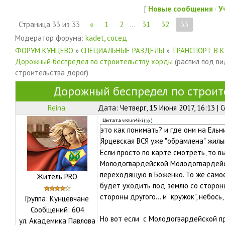
[
Новые сообщения
·
У
Страница
33
из
33
«
1
2
…
31
32
33
Модератор форума:
kadet
,
сосед
ФОРУМ КУНЦЕВО
»
СПЕЦИАЛЬНЫЕ РАЗДЕЛЫ
»
ТРАНСПОРТ В 
Дорожный беспредел по строительству хорды
(распил под в
строительства дорог)
Дорожный беспредел по строит
Reina
Дата: Четверг, 15 Июня 2017, 16:13 |
Цитата
vezun4iki
(
)
это как понимать? и где они на Ель
Ярцевская ВСЯ уже "обрамлена" жилы
Если просто по карте смотреть, то в
Молодогвардейской Молодогвардейск
переходящую в Боженко. То же самое
Житель PRO
будет уходить под землю со стороны
стороны другого... и "кружок", небось
Группа: Кунцевчане
Сообщений:
604
Но вот если с Молодогвардейской пр
ул.
Академика Павлова