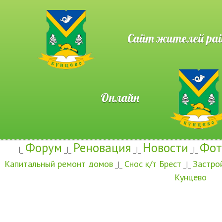
Сайт жителей район
Онлайн
Форум
Реновация
Новости
Фот
|_
_|_
_|_
_|_
Капитальный ремонт домов
Снос к/т Брест
Застро
_|_
_|_
Кунцево