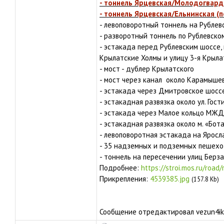
- тоннель Ярцевская/Молодогвард
- тоннель Ярцевская/Ельнинская (п
- левоповоротный тоннель на Рублев
- разворотный тоннель по Рублевско
- эстакада перед Рублевским шоссе,
Крылатские Холмы и улицу 3-я Крыла
- мост - дублер Крылатского
- мост через канал около Карамыше
- эстакада через Дмитровское шосс
- эстакадная развязка около ул. Гост
- эстакада через Малое кольцо МЖД
- эстакадная развязка около м. «Бот
- левоповоротная эстакада на Яросл
- 35 надземных и подземных пешех
- тоннель на пересечении улиц Берз
Подробнее:
https://stroi.mos.ru/road
Прикрепления:
4539385.jpg
(157.8 Kb)
Сообщение отредактировал
vezun4ik