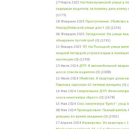
27 Марта 2025
На Новолучанской улице в п
задержан водитель за попытку дать взятку
(1273)
28 Февраля 2025
Преступление: Убийство в
Новорублёвской улице дом 5
(
0
) (1256)
06 Февраля 2025
Загадочное: На улице Ак
обнаружен пустой гроб
(
0
) (1292)
11 Января 2025
ЧП: На Полоцкой улице жит
мощной петардой устроил взрыв в помеще
инспекции
(
0
) (1290)
23 Июля 2024
ДТП: В автомобильной авари
шоссе спасли водителя
(
0
) (2008)
12 Июля 2024
Убийство: В квартире дома на
Павлова зарезали 62-летнюю женщину
(
0
) 
16 Мая 2024
Смертельное ДТП: Велосипедис
сноса кинотеатра «Брест»
(
0
) (2678)
15 Мая 2024
Снос кинотеатра "Брест": уход 
08 Мая 2024
Происшествие: Пьяный житель 
девушку во время свидания
(
0
) (2002)
27 Апреля 2024
Изуверство: Из квартиры с 1
Молодогвардейской, 36, к.6 выбросили кош