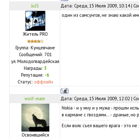
JulS
Дата: Среда, 15 Июля 2009, 10:14 | 
один из самсунгов, не знаю какой име
Житель PRO
Группа: Кунцевчане
Сообщений:
701
ул.
Молодогвардейская
Награды:
3
Репутация:
-6
Статус:
оффлайн
wolf-mam
Дата: Среда, 15 Июля 2009, 12:02 | 
Nokia - и у мну и у мужа - прошли и
в кармане с гвоздями... - драные, но 
Если волк съел вашего врага - это не 
Освоившийся