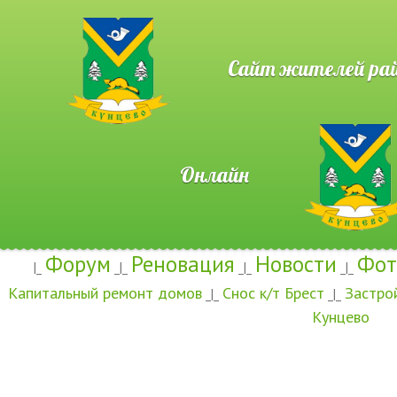
Сайт жителей район
Онлайн
Форум
Реновация
Новости
Фот
|_
_|_
_|_
_|_
Капитальный ремонт домов
Снос к/т Брест
Застро
_|_
_|_
Кунцево