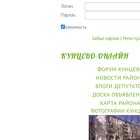
Логин:
Пароль:
запомнить
Забыл пароль
|
Регистр
КУНЦЕВО-ОНЛАЙН
ФОРУМ КУНЦЕВ
НОВОСТИ РАЙО
БЛОГИ ДЕПУТАТ
ДОСКА ОБЪЯВЛЕ
КАРТА РАЙОН
ФОТОГРАФИИ КУНЦ