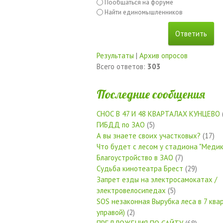
Пообщаться на форуме
Найти единомышленников
Результаты
|
Архив опросов
Всего ответов:
303
Последние сообщения
СНОС В 47 И 48 КВАРТАЛАХ КУНЦЕВО
ГИБДД по ЗАО
(5)
А вы знаете своих участковых?
(17)
Что будет с лесом у стадиона "Медик
Благоустройство в ЗАО
(7)
Судьба кинотеатра Брест
(29)
Запрет езды на электросамокатах /
электровелосипедах
(5)
SOS незаконная Вырубка леса в 7 квар
управой)
(2)