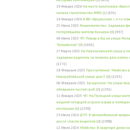
19 Января 2026
На месте кинотеатра «Брест
начала строительство МФК
(
2
) (631)
14 Января 2026
В ЖК «Ярцевская» с 4-го эта
25 Июня 2025
Мошенничество: Задержан фи
потерпевшему жителю Кунцева
(
0
) (937)
06 Июня 2025
ЧП: Пожар в БЦ на улице Мол
"Кунцевская"
(
0
) (1601)
27 Марта 2025
На Новолучанской улице в п
задержан водитель за попытку дать взятку
(1272)
28 Февраля 2025
Преступление: Убийство в
Новорублёвской улице дом 5
(
0
) (1255)
06 Февраля 2025
Загадочное: На улице Ак
обнаружен пустой гроб
(
0
) (1291)
11 Января 2025
ЧП: На Полоцкой улице жит
мощной петардой устроил взрыв в помеще
инспекции
(
0
) (1290)
23 Июля 2024
ДТП: В автомобильной авари
шоссе спасли водителя
(
0
) (2008)
12 Июля 2024
Убийство: В квартире дома на