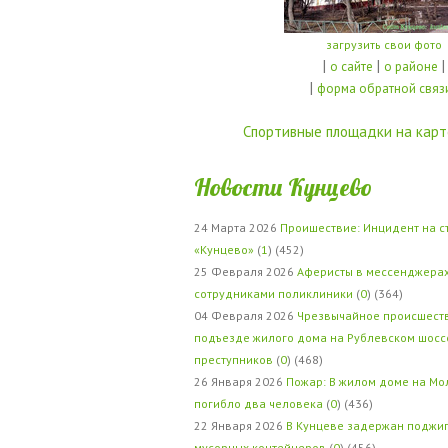
загрузить свои фото
|
|
|
о сайте
о районе
|
форма обратной связ
Спортивные площадки на карт
Новости Кунцево
24 Марта 2026
Проишествие: Инцидент на с
«Кунцево»
(
1
) (452)
25 Февраля 2026
Аферисты в мессенджерах
сотрудниками поликлиники
(
0
) (364)
04 Февраля 2026
Чрезвычайное происшеств
подъезде жилого дома на Рублевском шосс
преступников
(
0
) (468)
26 Января 2026
Пожар: В жилом доме на Мо
погибло два человека
(
0
) (436)
22 Января 2026
В Кунцеве задержан поджи
мусорных контейнеров
(
0
) (456)