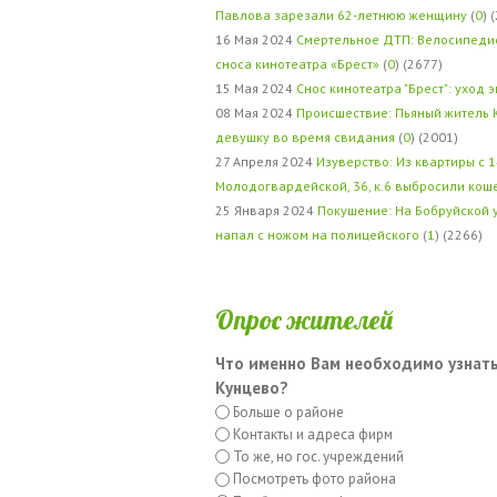
Павлова зарезали 62-летнюю женщину
(
0
) 
16 Мая 2024
Смертельное ДТП: Велосипедис
сноса кинотеатра «Брест»
(
0
) (2677)
15 Мая 2024
Снос кинотеатра "Брест": уход 
08 Мая 2024
Происшествие: Пьяный житель 
девушку во время свидания
(
0
) (2001)
27 Апреля 2024
Изуверство: Из квартиры с 1
Молодогвардейской, 36, к.6 выбросили кош
25 Января 2024
Покушение: На Бобруйской 
напал с ножом на полицейского
(
1
) (2266)
Опрос жителей
Что именно Вам необходимо узнать
Кунцево?
Больше о районе
Контакты и адреса фирм
То же, но гос. учреждений
Посмотреть фото района