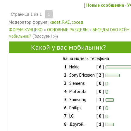
[
Новые сообщения
·
У
Страница
1
из
1
1
Модератор форума:
kadet
,
RAE
,
сосед
ФОРУМ КУНЦЕВО
»
ОСНОВНЫЕ РАЗДЕЛЫ
»
БЕСЕДЫ ОБО ВСЁМ
мобильник?
(Голосуем! :-))
Какой у вас мобильник?
Ваша модель телефона
1
.
Nokia
[
6
]
2
.
Sony Ericsson
[
2
]
3
.
Siemens
[
0
]
4
.
Motorola
[
0
]
5
.
Samsung
[
1
]
6
.
Philips
[
0
]
7
.
LG
[
0
]
8
.
Другой...
[
1
]