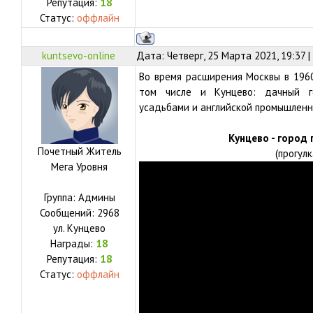
Репутация:
18
Статус:
оффлайн
kuntsevo-online
Дата: Четверг, 25 Марта 2021, 19:37 
Во время расширения Москвы в 1960
том числе и Кунцево: дачный г
усадьбами и английской промышленн
Кунцево - город
Почетный Житель
(прогул
Мега Уровня
Группа: Админы
Сообщений:
2968
ул.
Кунцево
Награды:
18
Репутация:
18
Статус:
оффлайн