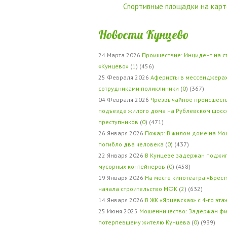
Спортивные площадки на карт
Новости Кунцево
24 Марта 2026
Проишествие: Инцидент на с
«Кунцево»
(
1
) (456)
25 Февраля 2026
Аферисты в мессенджерах
сотрудниками поликлиники
(
0
) (367)
04 Февраля 2026
Чрезвычайное происшеств
подъезде жилого дома на Рублевском шосс
преступников
(
0
) (471)
26 Января 2026
Пожар: В жилом доме на Мо
погибло два человека
(
0
) (437)
22 Января 2026
В Кунцеве задержан поджи
мусорных контейнеров
(
0
) (458)
19 Января 2026
На месте кинотеатра «Брест
начала строительство МФК
(
2
) (632)
14 Января 2026
В ЖК «Ярцевская» с 4-го эта
25 Июня 2025
Мошенничество: Задержан фи
потерпевшему жителю Кунцева
(
0
) (939)