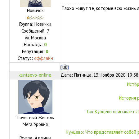
Плохо живут те, которые всю жизнь 
Новичок
Группа: Новички
Сообщений:
7
ул.
Москва
Награды:
0
Репутация:
0
Статус:
оффлайн
kuntsevo-online
Дата: Пятница, 13 Ноября 2020, 19:5
Истор
История 
Так Кунцево описывает Ле
Почетный Житель
Мега Уровня
Кунцево: Что представляет собой р
Группа: Админы