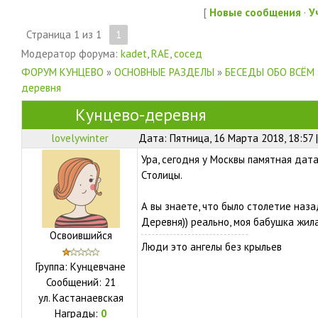
[
Новые сообщения
·
У
Страница
1
из
1
1
Модератор форума:
kadet
,
RAE
,
сосед
ФОРУМ КУНЦЕВО
»
ОСНОВНЫЕ РАЗДЕЛЫ
»
БЕСЕДЫ ОБО ВСЁМ
деревня
Кунцево-деревня
lovelywinter
Дата: Пятница, 16 Марта 2018, 18:57
Ура, сегодня у Москвы памятная дат
Столицы.
А вы знаете, что было столетие наз
Деревня)) реально, моя бабушка жил
Освоившийся
Люди это ангелы без крыльев
Группа: Кунцевчане
Сообщений:
21
ул.
Кастанаевская
Награды:
0