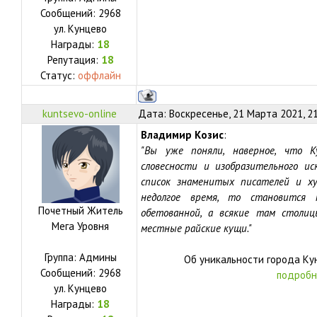
Сообщений:
2968
ул.
Кунцево
Награды:
18
Репутация:
18
Статус:
оффлайн
kuntsevo-online
Дата: Воскресенье, 21 Марта 2021, 2
Владимир Козис
:
"Вы уже поняли, наверное, что К
словесности и изобразительного ис
список знаменитых писателей и х
недолгое время, то становится
Почетный Житель
обетованной, а всякие там столи
Мега Уровня
местные райские кущи."
Группа: Админы
Об уникальности города Кун
Сообщений:
2968
подробн
ул.
Кунцево
Награды:
18