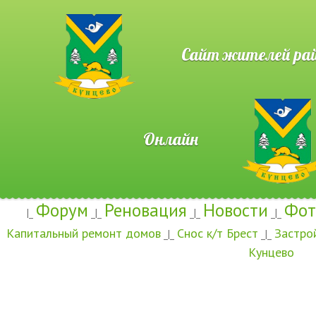
Сайт жителей район
Онлайн
Форум
Реновация
Новости
Фот
|_
_|_
_|_
_|_
Капитальный ремонт домов
Снос к/т Брест
Застро
_|_
_|_
Кунцево