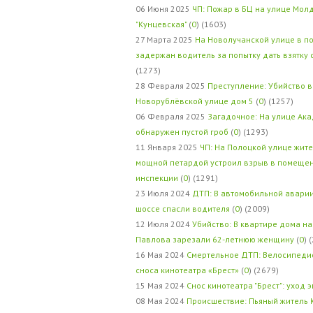
06 Июня 2025
ЧП: Пожар в БЦ на улице Мол
"Кунцевская"
(
0
) (1603)
27 Марта 2025
На Новолучанской улице в п
задержан водитель за попытку дать взятку
(1273)
28 Февраля 2025
Преступление: Убийство в
Новорублёвской улице дом 5
(
0
) (1257)
06 Февраля 2025
Загадочное: На улице Ак
обнаружен пустой гроб
(
0
) (1293)
11 Января 2025
ЧП: На Полоцкой улице жит
мощной петардой устроил взрыв в помеще
инспекции
(
0
) (1291)
23 Июля 2024
ДТП: В автомобильной авари
шоссе спасли водителя
(
0
) (2009)
12 Июля 2024
Убийство: В квартире дома на
Павлова зарезали 62-летнюю женщину
(
0
) 
16 Мая 2024
Смертельное ДТП: Велосипедис
сноса кинотеатра «Брест»
(
0
) (2679)
15 Мая 2024
Снос кинотеатра "Брест": уход 
08 Мая 2024
Происшествие: Пьяный житель 