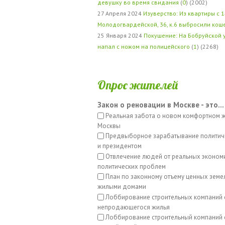
девушку во время свидания
(
0
) (2002)
27 Апреля 2024
Изуверство: Из квартиры с 1
Молодогвардейской, 36, к.6 выбросили кош
25 Января 2024
Покушение: На Бобруйской 
напал с ножом на полицейского
(
1
) (2268)
Опрос жителей
Закон о реновации в Москве - это...
Реальная забота о новом комфортном 
Москвы
Предвыборное зарабатывание политич
и президентом
Отвлечение людей от реальных эконом
политических проблем
План по законному отъему ценных земе
жилыми домами
Лоббирование строительных компаний 
непродающегося жилья
Лоббирование строительный компаний с