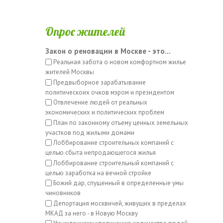
Опрос жителей
Закон о реновации в Москве - это...
Реальная забота о новом комфортном жилье
жителей Москвы
Предвыборное зарабатывание
политическоих очков мэром и президентом
Отвлечение людей от реальных
экономических и политических проблем
План по законному отъему ценных земельных
участков под жилыми домами
Лоббирование строительных компаний с
целью сбыта непродающегося жилья
Лоббирование строительный компаний с
целью заработка на вечной стройке
Божий дар, спущенный в определенные умы
чиновников
Депортация москвичей, живущих в пределах
МКАД за него - в Новую Москву