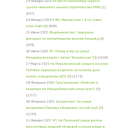
19 Января 2026
На месте кинотеатра «Брест»
группа «Аквилон» начала строительство МФК
(
2
)
(632)
14 Января 2026
В ЖК «Ярцевская» с 4-го этажа
упал лифт
(
0
) (808)
25 Июня 2025
Мошенничество: Задержан
фигурант по потерпевшему жителю Кунцева
(
0
)
(939)
06 Июня 2025
ЧП: Пожар в БЦ на улице
Молдавская рядом с метро "Кунцевская"
(
0
) (1603)
27 Марта 2025
На Новолучанской улице в посёлке
Рублёво задержан водитель за попытку дать
взятку сотрудникам ДПС
(
0
) (1273)
28 Февраля 2025
Преступление: Убийство в
квартире на Новорублёвской улице дом 5
(
0
)
(1257)
06 Февраля 2025
Загадочное: На улице
Академика Павлова обнаружен пустой гроб
(
0
)
(1293)
11 Января 2025
ЧП: На Полоцкой улице житель
многоэтажки мощной петардой устроил взрыв в