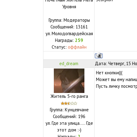
Уровня
Группа: Модераторы
Сообщений:
13161
ул.
Молодогвардейская
Награды:
259
Статус:
оффлайн
ed_dream
Дата: Четверг, 15 Н
Нет кнопки(((
Может вы ему напиш
Пусть личку посмотр
Житель 5-го ранга
Группа: Кунцевчане
Сообщений:
196
ул.
Где эта улица..... Где
этот дом :-)
Награды:
2