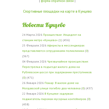
|
|
форма обратной связи
Спортивные площадки на карте в Кунцево
Новости Кунцево
24 Марта 2026
Проишествие: Инцидент на
станции метро «Кунцево»
(
1
) (456)
25 Февраля 2026
Аферисты в мессенджерах
представляются сотрудниками поликлиники
(
0
)
(367)
04 Февраля 2026
Чрезвычайное происшествие:
Перестрелка в подъезде жилого дома на
Рублевском шоссе при задержании преступников
(
0
) (471)
26 Января 2026
Пожар: В жилом доме на
Молдавской улице погибло два человека
(
0
) (437)
22 Января 2026
В Кунцеве задержан
поджигатель-пироман мусорных контейнеров
(
0
)
(458)