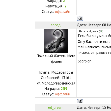
Награды:
2
Репутация:
2
Статус:
оффлайн
сосед
Дата: Четверг, 08 Н
Цитата
ed_dream
(
)
Если бы он у меня б
Он у Вас почти ест
mail:написать письм
письма, отправляете
Почетный Житель Мега
Scorpion
Уровня
Группа: Модераторы
Сообщений:
13161
ул.
Молодогвардейская
Награды:
259
Статус:
оффлайн
ed_dream
Дата: Четверг, 15 Н