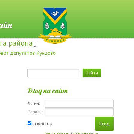
 Онлайн
та района
_|
овет депутатов Кунцево
Вход на сайт
Логин:
Пароль:
запомнить