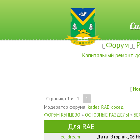
Сайт ж
Форум
|_
_|_
Капитальный ремонт д
[
Но
Страница
1
из
1
1
Модератор форума:
kadet
,
RAE
,
сосед
ФОРУМ КУНЦЕВО
»
ОСНОВНЫЕ РАЗДЕЛЫ
»
БЕ
Для RAE
ed_dream
Дата: Вторник, 06 Н