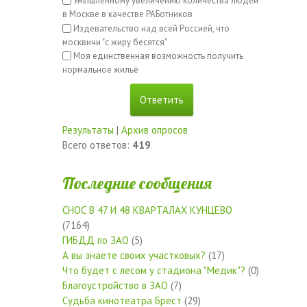
Умышленному увеличению количества людей
в Москве в качестве РАБотников
Издевательство над всей Россией, что
москвичи "с жиру бесятся"
Моя единственная возможность получить
нормальное жильё
Результаты
|
Архив опросов
Всего ответов:
419
Последние сообщения
СНОС В 47 И 48 КВАРТАЛАХ КУНЦЕВО
(7164)
ГИБДД по ЗАО
(5)
А вы знаете своих участковых?
(17)
Что будет с лесом у стадиона "Медик"?
(0)
Благоустройство в ЗАО
(7)
Судьба кинотеатра Брест
(29)