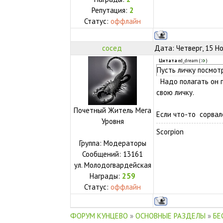
Репутация:
2
Статус:
оффлайн
сосед
Дата: Четверг, 15 Н
Цитата
ed_dream
(
)
Пусть личку посмот
Надо полагать он п
свою личку.
Почетный Житель Мега
Если что-то сорвал
Уровня
Scorpion
Группа: Модераторы
Сообщений:
13161
ул.
Молодогвардейская
Награды:
259
Статус:
оффлайн
ФОРУМ КУНЦЕВО
»
ОСНОВНЫЕ РАЗДЕЛЫ
»
БЕ