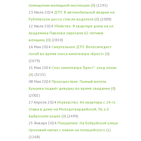
помещении жилищной инспекции
(
0
) (1291)
23 Июля 2024
ДТП: В автомобильной аварии на
Рублёвском шоссе спасли водителя
(
0
) (2009)
12 Июля 2024
Убийство: В квартире дома на ул.
Академика Павлова зарезали 62-летнюю
женщину
(
0
) (2810)
16 Мая 2024
Смертельное ДТП: Велосипедист
погиб во время сноса кинотеатра «Брест»
(
0
)
(2679)
15 Мая 2024
Снос кинотеатра "Брест": уход эпохи
(
4
) (3215)
08 Мая 2024
Происшествие: Пьяный житель
Кунцева поджёг девушку во время свидания
(
0
)
(2002)
27 Апреля 2024
Изуверство: Из квартиры с 14-го
этажа в доме на Молодогвардейской, 36, к.6
выбросили кошек
(
0
) (2499)
25 Января 2024
Покушение: На Бобруйской улице
прохожий напал с ножом на полицейского
(
1
)
(2268)