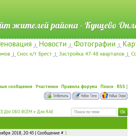
ителей района - Кунцево
Реновация
Новости
Фотографии
Кар
_|_
_|_
_|_
омов
Снос к/т Брест
Застройка 47-48 кварталов
С
_|_
_|_
_|_
вые сообщения
·
Участники
·
Правила форума
·
Поиск
·
RSS
]
СЕДЫ ОБО ВСЁМ
»
Для RAE
оября 2018, 20:43 | Сообщение #
1