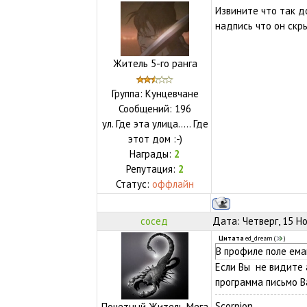
Извините что так до
надпись что он скры
Житель 5-го ранга
Группа: Кунцевчане
Сообщений:
196
ул.
Где эта улица..... Где
этот дом :-)
Награды:
2
Репутация:
2
Статус:
оффлайн
сосед
Дата: Четверг, 15 Н
Цитата
ed_dream
(
)
В профиле поле ема
Если Вы не видите 
программа письмо В
Scorpion
Почетный Житель Мега