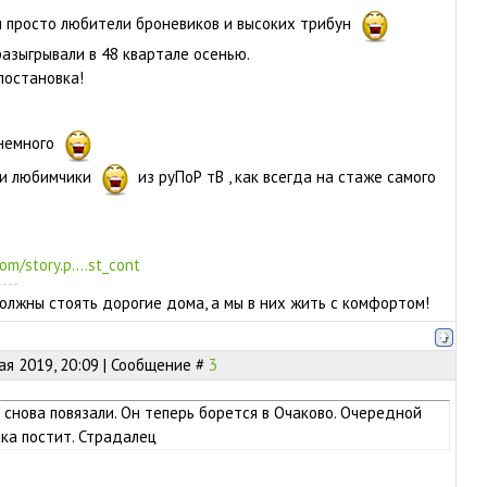
 просто любители броневиков и высоких трибун
азыгрывали в 48 квартале осенью.
постановка!
 немного
мои любимчики
из руПоР тВ , как всегда на стаже самого
om/story.p....st_cont
олжны стоять дорогие дома, а мы в них жить с комфортом!
ая 2019, 20:09 | Сообщение #
3
' снова повязали. Он теперь борется в Очаково. Очередной
ка постит. Страдалец