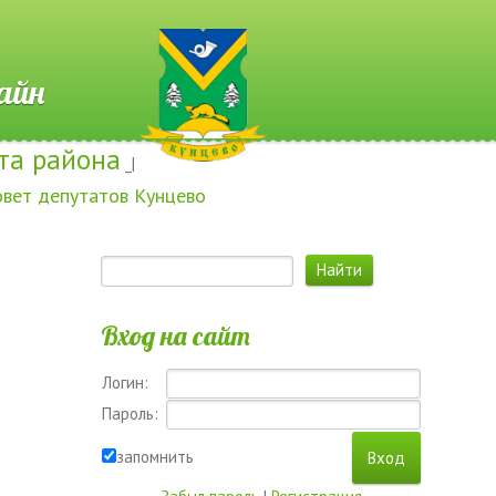
 Онлайн
та района
_|
овет депутатов Кунцево
Вход на сайт
Логин:
Пароль:
запомнить