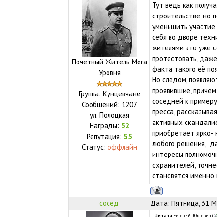
Тут ведь как получ
строительстве, но 
уменьшить участие 
себя во дворе техни
жителями это уже с
протестовать, даже 
Почетный Житель Мега
факта такого её по
Уровня
Но следом, появляю
проявившие, причём
Группа: Кунцевчане
соседней к примеру
Сообщений:
1207
пресса, рассказыва
ул.
Полоцкая
активных скандалис
Награды:
52
приобретает ярко- 
Репутация:
55
любого решения, да
Статус:
оффлайн
интересы полномоч
охранителей, точне
становятся именно 
сосед
Дата: Пятница, 31 М
Цитата
Евгений_Юрьевич
(