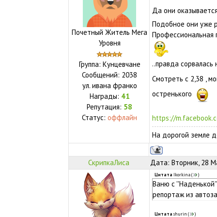
Да они оказывается
Подобное они уже р
Почетный Житель Мега
Профессиональная 
Уровня
..правда сорвалась
Группа: Кунцевчане
Сообщений:
2038
Смотреть с 2,38 , 
ул.
ивана франко
остренького
Награды:
41
Репутация:
58
Статус:
оффлайн
https://m.facebook.c
На дорогой земле д
СкрипкаЛиса
Дата: Вторник, 28 М
Цитата
Ikorkina
(
)
Ваню с ''Наденькой'
репортаж из автоза
Цитата
shurin
(
)