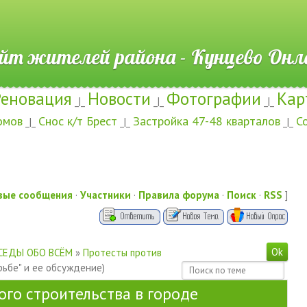
ителей района - Кунцево
Реновация
Новости
Фотографии
Кар
_|_
_|_
_|_
омов
Снос к/т Брест
Застройка 47-48 кварталов
С
_|_
_|_
_|_
вые сообщения
·
Участники
·
Правила форума
·
Поиск
·
RSS
]
СЕДЫ ОБО ВСЁМ
»
Протесты против
рьбе" и ее обсуждение)
ого строительства в городе