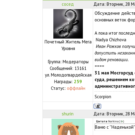
сосед
Дата: Вторник, 28 М
Обсуждение действ
основных веток фор
А пока итог последн
Nadya Chizhova
Почетный Житель Мега
Иван Рожков получ
Уровня
допустить незаконн
видом реновации.
Группа: Модераторы
====
Сообщений:
13161
31 мая Мосгорсуд 
ул.
Молодогвардейская
суда, решением ко
Награды:
259
административног
Статус:
оффлайн
Scorpion
shurin
Дата: Вторник, 28 М
Цитата
Ikorkina
(
)
Ваню с ''Наденькой'