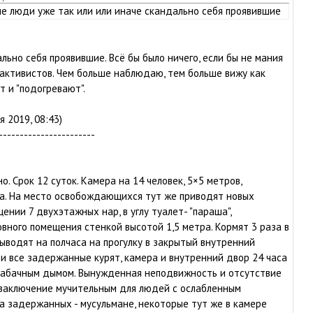
е люди уже так или или иначе скандально себя проявившие
льно себя проявившие. Всё бы было ничего, если бы не мания
активистов. Чем больше наблюдаю, тем больше вижу как
т и "подогревают".
 2019, 08:43)
-----------------------
о. Срок 12 суток. Камера на 14 человек, 5×5 метров,
а. На место освобождающихся тут же приводят новых
ении 7 двухэтажных нар, в углу туалет- "параша",
вного помещения стенкой высотой 1,5 метра. Кормят 3 раза в
выводят на полчаса на прогулку в закрытый внутренний
ти все задержанные курят, камера и внутренний двор 24 часа
 табачным дымом. Вынужденная неподвижность и отсутствие
заключение мучительным для людей с ослабленным
а задержанных - мусульмане, некоторые тут же в камере