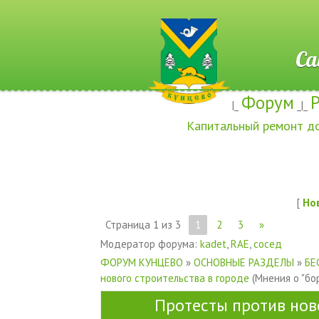
Сайт ж
Форум
|_
_|_
Капитальный ремонт д
[
Но
Страница
1
из
3
1
2
3
»
Модератор форума:
kadet
,
RAE
,
сосед
ФОРУМ КУНЦЕВО
»
ОСНОВНЫЕ РАЗДЕЛЫ
»
БЕ
нового строительства в городе
(Мнения о "бо
Протесты против нов