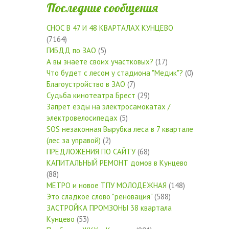
Последние сообщения
СНОС В 47 И 48 КВАРТАЛАХ КУНЦЕВО
(7164)
ГИБДД по ЗАО
(5)
А вы знаете своих участковых?
(17)
Что будет с лесом у стадиона "Медик"?
(0)
Благоустройство в ЗАО
(7)
Судьба кинотеатра Брест
(29)
Запрет езды на электросамокатах /
электровелосипедах
(5)
SOS незаконная Вырубка леса в 7 квартале
(лес за управой)
(2)
ПРЕДЛОЖЕНИЯ ПО САЙТУ
(68)
КАПИТАЛЬНЫЙ РЕМОНТ домов в Кунцево
(88)
МЕТРО и новое ТПУ МОЛОДЕЖНАЯ
(148)
Это сладкое слово "реновация"
(588)
ЗАСТРОЙКА ПРОМЗОНЫ 38 квартала
Кунцево
(53)