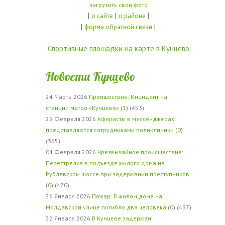
загрузить свои фото
|
|
|
о сайте
о районе
|
|
форма обратной связи
Спортивные площадки на карте в Кунцево
Новости Кунцево
24 Марта 2026
Проишествие: Инцидент на
станции метро «Кунцево»
(
1
) (453)
25 Февраля 2026
Аферисты в мессенджерах
представляются сотрудниками поликлиники
(
0
)
(365)
04 Февраля 2026
Чрезвычайное происшествие:
Перестрелка в подъезде жилого дома на
Рублевском шоссе при задержании преступников
(
0
) (470)
26 Января 2026
Пожар: В жилом доме на
Молдавской улице погибло два человека
(
0
) (437)
22 Января 2026
В Кунцеве задержан