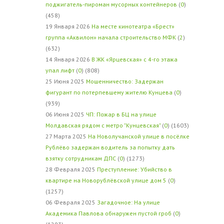
поджигатель-пироман мусорных контейнеров
(
0
)
(458)
19 Января 2026
На месте кинотеатра «Брест»
группа «Аквилон» начала строительство МФК
(
2
)
(632)
14 Января 2026
В ЖК «Ярцевская» с 4-го этажа
упал лифт
(
0
) (808)
25 Июня 2025
Мошенничество: Задержан
фигурант по потерпевшему жителю Кунцева
(
0
)
(939)
06 Июня 2025
ЧП: Пожар в БЦ на улице
Молдавская рядом с метро "Кунцевская"
(
0
) (1603)
27 Марта 2025
На Новолучанской улице в посёлке
Рублёво задержан водитель за попытку дать
взятку сотрудникам ДПС
(
0
) (1273)
28 Февраля 2025
Преступление: Убийство в
квартире на Новорублёвской улице дом 5
(
0
)
(1257)
06 Февраля 2025
Загадочное: На улице
Академика Павлова обнаружен пустой гроб
(
0
)