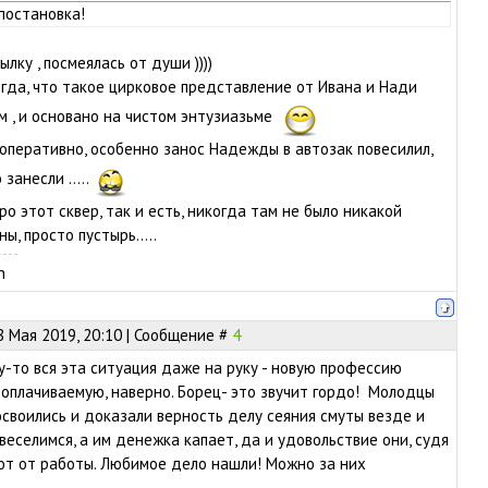
постановка!
ылку , посмеялась от души ))))
огда, что такое цирковое представление от Ивана и Нади
 , и основано на чистом энтузиазьме
оперативно, особенно занос Надежды в автозак повесилил,
 занесли .....
ро этот сквер, так и есть, никогда там не было никакой
ы, просто пустырь.....
n
8 Мая 2019, 20:10 | Сообщение #
4
у-то вся эта ситуация даже на руку - новую профессию
 оплачиваемую, наверно. Борец- это звучит гордо! Молодцы
 освоились и доказали верность делу сеяния смуты везде и
веселимся, а им денежка капает, да и удовольствие они, судя
ают от работы. Любимое дело нашли! Можно за них