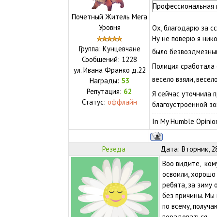
Профессиональная 
Почетный Житель Мега
Уровня
Ох, благодарю за сс
Ну не поверю я ник
Группа: Кунцевчане
было безвоздмезным
Сообщений:
1228
Полиция сработала 
ул.
Ивана Франко д.22
весело взяли, весело
Награды:
53
Репутация:
62
Я сейчас уточнила п
Статус:
оффлайн
благоустроенной зон
In My Humble Opinio
Резеда
Дата: Вторник, 2
Воо видите, ком
освоили, хорошо
ребята, за зиму
без причины. Мы 
по всему, получ
порадоваться.