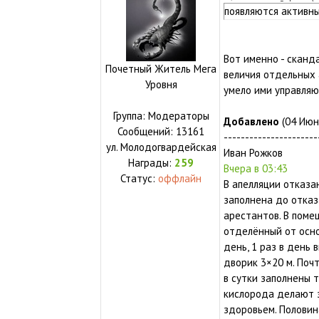
появляются активны
Вот именно - сканда
Почетный Житель Мега
величия отдельных 
Уровня
умело ими управляю
Группа: Модераторы
Добавлено
(04 Июня
Сообщений:
13161
----------------------
ул.
Молодогвардейская
Иван Рожков
Награды:
259
Вчера в 03:43
Статус:
оффлайн
В апелляции отказан
заполнена до отказ
арестантов. В помещ
отделённый от осно
день, 1 раз в день 
дворик 3×20 м. Поч
в сутки заполнены
кислорода делают 
здоровьем. Половин