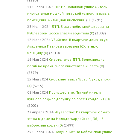
(1293)
11 Января 2025
ЧП: На Полоцкой улице житель
многоэтажки мощной петардой устроил взрыв в
помещении жилищной инспекции
(
0
) (1291)
23 Июля 2024
ДТП: В автомобильной аварии на
Рублёвском шоссе спасли водителя
(
0
) (2009)
12 Июля 2024
Убийство: В квартире дома на ул.
Академика Павлова зарезали 62-летнюю
женщину
(
0
) (2810)
16 Мая 2024
Смертельное ДТП: Велосипедист
погиб во время сноса кинотеатра «Брест»
(
0
)
(2679)
15 Мая 2024
Снос кинотеатра "Брест": уход эпохи
(
4
) (3215)
08 Мая 2024
Происшествие: Пьяный житель
Кунцева поджёг девушку во время свидания
(
0
)
(2002)
27 Апреля 2024
Изуверство: Из квартиры с 14-го
этажа в доме на Молодогвардейской, 36, к.6
выбросили кошек
(
0
) (2499)
25 Января 2024
Покушение: На Бобруйской улице