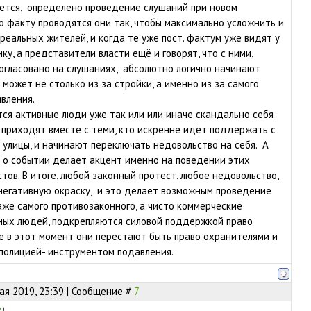
ается, определено проведение слушаний при новом
по факту проводятся они так, чтобы максимально усложнить и
реальных жителей, и когда те уже пост. фактум уже видят у
ку, а представители власти ещё и говорят, что с ними,
огласовано на слушаниях, абсолютно логично начинают
может не столько из за стройки, а именно из за самого
явления.
тся активные люди уже так или или иначе скандально себя
 приходят вместе с теми, кто искренне идёт поддержать с
 улицы, и начинают переключать недовольство на себя. А
я о событии делает акцент именно на поведении этих
тов. В итоге, любой законный протест, любое недовольство,
негативную окраску, и это делает возможным проведение
же самого противозаконного, а чисто коммерческие
ных людей, подкрепляются силовой поддержкой право
е в этот момент они перестают быть право охранителями и
полицией- инструментом подавления.
ая 2019, 23:39 | Сообщение #
7
)