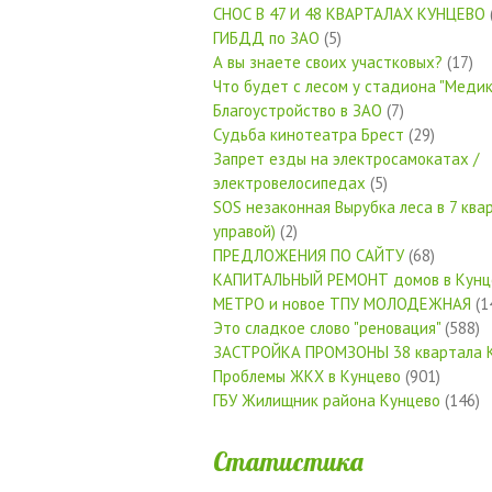
СНОС В 47 И 48 КВАРТАЛАХ КУНЦЕВО
ГИБДД по ЗАО
(5)
А вы знаете своих участковых?
(17)
Что будет с лесом у стадиона "Медик
Благоустройство в ЗАО
(7)
Судьба кинотеатра Брест
(29)
Запрет езды на электросамокатах /
электровелосипедах
(5)
SOS незаконная Вырубка леса в 7 квар
управой)
(2)
ПРЕДЛОЖЕНИЯ ПО САЙТУ
(68)
КАПИТАЛЬНЫЙ РЕМОНТ домов в Кунц
МЕТРО и новое ТПУ МОЛОДЕЖНАЯ
(1
Это сладкое слово "реновация"
(588)
ЗАСТРОЙКА ПРОМЗОНЫ 38 квартала 
Проблемы ЖКХ в Кунцево
(901)
ГБУ Жилищник района Кунцево
(146)
Статистика