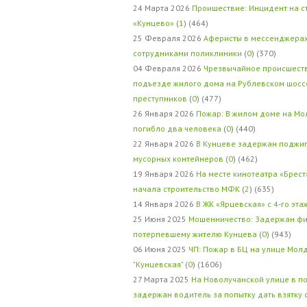
24 Марта 2026
Проишествие: Инцидент на с
«Кунцево»
(
1
) (464)
25 Февраля 2026
Аферисты в мессенджерах
сотрудниками поликлиники
(
0
) (370)
04 Февраля 2026
Чрезвычайное происшеств
подъезде жилого дома на Рублевском шосс
преступников
(
0
) (477)
26 Января 2026
Пожар: В жилом доме на Мо
погибло два человека
(
0
) (440)
22 Января 2026
В Кунцеве задержан поджи
мусорных контейнеров
(
0
) (462)
19 Января 2026
На месте кинотеатра «Брест
начала строительство МФК
(
2
) (635)
14 Января 2026
В ЖК «Ярцевская» с 4-го эта
25 Июня 2025
Мошенничество: Задержан фи
потерпевшему жителю Кунцева
(
0
) (943)
06 Июня 2025
ЧП: Пожар в БЦ на улице Мол
"Кунцевская"
(
0
) (1606)
27 Марта 2025
На Новолучанской улице в п
задержан водитель за попытку дать взятку