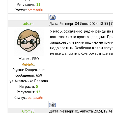
Репутация:
13
Статус:
оффлайн
adsum
Дата: Четверг, 04 Июля 2024, 18:55 |
У нас ,к сожалению, редки рейды по
появляются это просто праздник. П
зайца.Безбилетники видимо не поним
надо платить. Особенно в этом преу
не всегда платит. Контролёры где вы
Житель PRO
Группа: Кунцевчане
Сообщений:
659
ул.
Академика Павлова
Награды:
5
Репутация:
13
Статус:
оффлайн
Grom95
Дата: Четверг, 01 Августа 2024, 19:4