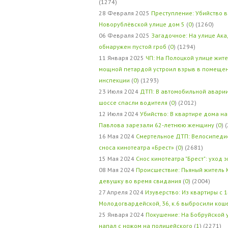
(1274)
28 Февраля 2025
Преступление: Убийство в
Новорублёвской улице дом 5
(
0
) (1260)
06 Февраля 2025
Загадочное: На улице Ак
обнаружен пустой гроб
(
0
) (1294)
11 Января 2025
ЧП: На Полоцкой улице жит
мощной петардой устроил взрыв в помеще
инспекции
(
0
) (1293)
23 Июля 2024
ДТП: В автомобильной авари
шоссе спасли водителя
(
0
) (2012)
12 Июля 2024
Убийство: В квартире дома на
Павлова зарезали 62-летнюю женщину
(
0
) 
16 Мая 2024
Смертельное ДТП: Велосипедис
сноса кинотеатра «Брест»
(
0
) (2681)
15 Мая 2024
Снос кинотеатра "Брест": уход 
08 Мая 2024
Происшествие: Пьяный житель 
девушку во время свидания
(
0
) (2004)
27 Апреля 2024
Изуверство: Из квартиры с 1
Молодогвардейской, 36, к.6 выбросили кош
25 Января 2024
Покушение: На Бобруйской 
напал с ножом на полицейского
(
1
) (2271)