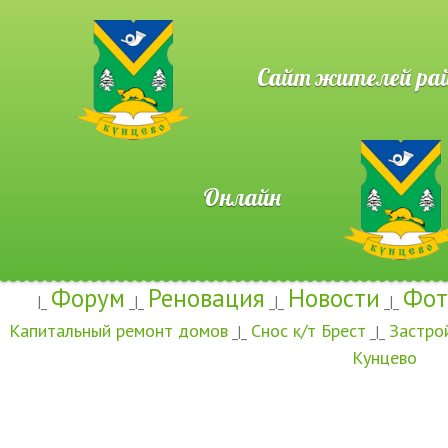
Сайт жителей район
Онлайн
Форум
Реновация
Новости
Фот
|_
_|_
_|_
_|_
Капитальный ремонт домов
Снос к/т Брест
Застро
_|_
_|_
Кунцево