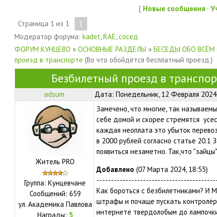
[
Новые сообщения
·
У
Страница
1
из
1
1
Модератор форума:
kadet
,
RAE
,
сосед
ФОРУМ КУНЦЕВО
»
ОСНОВНЫЕ РАЗДЕЛЫ
»
БЕСЕДЫ ОБО ВСЁМ
проезд в транспорте
(Во что обойдётся бесплатный проезд.)
Безбилетный проезд в транспор
adsum
Дата: Понедельник, 12 Февраля 2024,
Замечено, что многие, так называемы
себе домой и скорее стремятся усес
каждая неоплата это убыток перевоз
в 2000 рублей согласно статье 20.1 
появиться незаметно. Так,что "зайцы
Житель PRO
Добавлено
(07 Марта 2024, 18:55)
-----------------------------------------
Группа: Кунцевчане
Как бороться с безбилетниками? И 
Сообщений:
659
штрафы и почаще пускать контролёр
ул.
Академика Павлова
интернете твердолобым до лампочки
Награды:
5