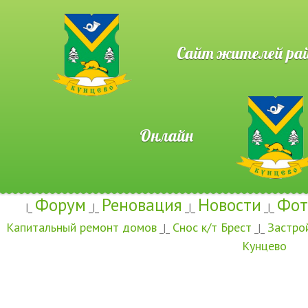
Сайт жителей район
Онлайн
Форум
Реновация
Новости
Фот
|_
_|_
_|_
_|_
Капитальный ремонт домов
Снос к/т Брест
Застро
_|_
_|_
Кунцево