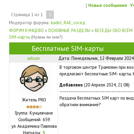
[
Новые сообщения
·
У
Страница
1
из
1
1
Модератор форума:
kadet
,
RAE
,
сосед
ФОРУМ КУНЦЕВО
»
ОСНОВНЫЕ РАЗДЕЛЫ
»
БЕСЕДЫ ОБО ВСЁМ
SIM-карты
(Нужны ли они?)
Бесплатные SIM-карты
adsum
Дата: Понедельник, 12 Февраля 2024,
В торговом центре Tрамплин при вх
предлагают бесплатные SIM- карты. 
Добавлено
(20 Апреля 2024, 21:08)
-----------------------------------------
Раздача бесплатных SIM карт по вид
Житель PRO
обратили внимание?
Группа: Кунцевчане
Сообщений:
659
ул.
Академика Павлова
Награды:
5