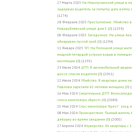
27 Марта 2025
На Новолучанской улице в п
задержан водитель за попытку дать взятку
(1274)
28 Февраля 2025
Преступление: Убийство в
Новорублёвской улице дом 5
(
0
) (1259)
06 Февраля 2025
Загадочное: На улице Ак
обнаружен пустой гроб
(
0
) (1294)
11 Января 2025
ЧП: На Полоцкой улице жит
мощной петардой устроил взрыв в помеще
инспекции
(
0
) (1291)
23 Июля 2024
ДТП: В автомобильной авари
шоссе спасли водителя
(
0
) (2011)
12 Июля 2024
Убийство: В квартире дома на
Павлова зарезали 62-летнюю женщину
(
0
) 
16 Мая 2024
Смертельное ДТП: Велосипедис
сноса кинотеатра «Брест»
(
0
) (2680)
15 Мая 2024
Снос кинотеатра "Брест": уход 
08 Мая 2024
Происшествие: Пьяный житель 
девушку во время свидания
(
0
) (2002)
27 Апреля 2024
Изуверство: Из квартиры с 1