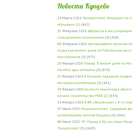
Новости Кунцево
24 Марта 2026
Проишествие: Инцидент на с
«Кунцево»
(
1
) (462)
25 Февраля 2026
Аферисты в мессенджерах
сотрудниками поликлиники
(
0
) (369)
04 Февраля 2026
Чрезвычайное происшеств
подъезде жилого дома на Рублевском шосс
преступников
(
0
) (475)
26 Января 2026
Пожар: В жилом доме на Мо
погибло два человека
(
0
) (439)
22 Января 2026
В Кунцеве задержан поджи
мусорных контейнеров
(
0
) (461)
19 Января 2026
На месте кинотеатра «Брест
начала строительство МФК
(
2
) (633)
14 Января 2026
В ЖК «Ярцевская» с 4-го эта
25 Июня 2025
Мошенничество: Задержан фи
потерпевшему жителю Кунцева
(
0
) (942)
06 Июня 2025
ЧП: Пожар в БЦ на улице Мол
"Кунцевская"
(
0
) (1605)