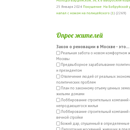
Молодогвардейской, 36, к.6 выбросили кош
25 Января 2024
Покушение: На Бобруйской 
напал с ножом на полицейского
(
1
) (2269)
Опрос жителей
Закон о реновации в Москве - это...
Реальная забота о новом комфортном 
Москвы
Предвыборное зарабатывание политич
и президентом
Отвлечение людей от реальных эконом
политических проблем
План по законному отъему ценных земе
жилыми домами
Лоббирование строительных компаний 
непродающегося жилья
Лоббирование строительный компаний с
вечной стройке
Божий дар, спущенный в определенные
Депортация москвичей, живущих в пред