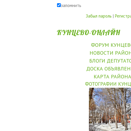
запомнить
Забыл пароль
|
Регистр
КУНЦЕВО-ОНЛАЙН
ФОРУМ КУНЦЕВ
НОВОСТИ РАЙО
БЛОГИ ДЕПУТАТ
ДОСКА ОБЪЯВЛЕ
КАРТА РАЙОН
ФОТОГРАФИИ КУНЦ