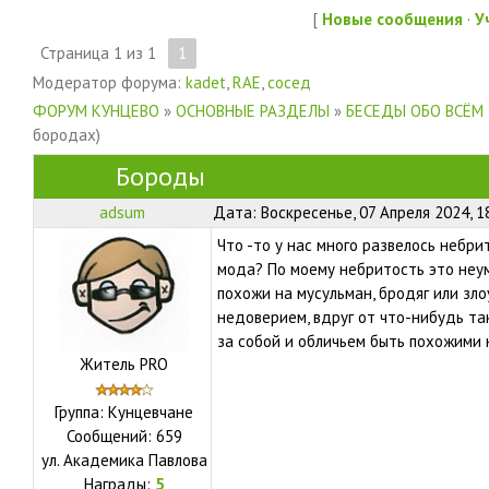
[
Новые сообщения
·
У
Страница
1
из
1
1
Модератор форума:
kadet
,
RAE
,
сосед
ФОРУМ КУНЦЕВО
»
ОСНОВНЫЕ РАЗДЕЛЫ
»
БЕСЕДЫ ОБО ВСЁМ
бородах)
Бороды
adsum
Дата: Воскресенье, 07 Апреля 2024, 1
Что -то у нас много развелось небр
мода? По моему небритость это неум
похожи на мусульман, бродяг или зло
недоверием, вдруг от что-нибудь т
за собой и обличьем быть похожими 
Житель PRO
Группа: Кунцевчане
Сообщений:
659
ул.
Академика Павлова
Награды:
5