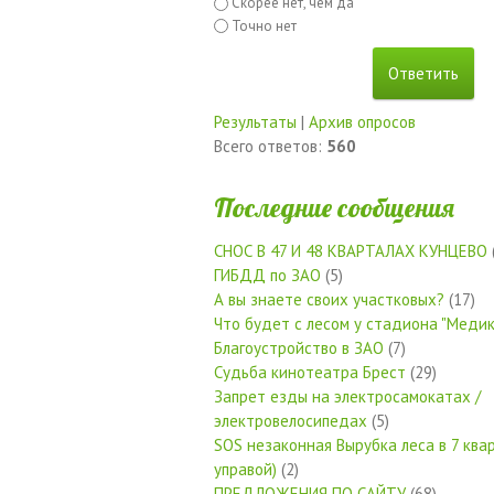
Скорее нет, чем да
Точно нет
Результаты
|
Архив опросов
Всего ответов:
560
Последние сообщения
СНОС В 47 И 48 КВАРТАЛАХ КУНЦЕВО
ГИБДД по ЗАО
(5)
А вы знаете своих участковых?
(17)
Что будет с лесом у стадиона "Медик
Благоустройство в ЗАО
(7)
Судьба кинотеатра Брест
(29)
Запрет езды на электросамокатах /
электровелосипедах
(5)
SOS незаконная Вырубка леса в 7 квар
управой)
(2)
ПРЕДЛОЖЕНИЯ ПО САЙТУ
(68)