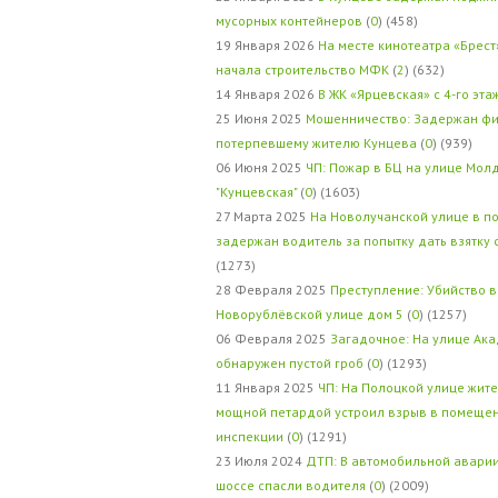
мусорных контейнеров
(
0
) (458)
19 Января 2026
На месте кинотеатра «Брест
начала строительство МФК
(
2
) (632)
14 Января 2026
В ЖК «Ярцевская» с 4-го эта
25 Июня 2025
Мошенничество: Задержан фи
потерпевшему жителю Кунцева
(
0
) (939)
06 Июня 2025
ЧП: Пожар в БЦ на улице Мол
"Кунцевская"
(
0
) (1603)
27 Марта 2025
На Новолучанской улице в п
задержан водитель за попытку дать взятку
(1273)
28 Февраля 2025
Преступление: Убийство в
Новорублёвской улице дом 5
(
0
) (1257)
06 Февраля 2025
Загадочное: На улице Ак
обнаружен пустой гроб
(
0
) (1293)
11 Января 2025
ЧП: На Полоцкой улице жит
мощной петардой устроил взрыв в помеще
инспекции
(
0
) (1291)
23 Июля 2024
ДТП: В автомобильной авари
шоссе спасли водителя
(
0
) (2009)