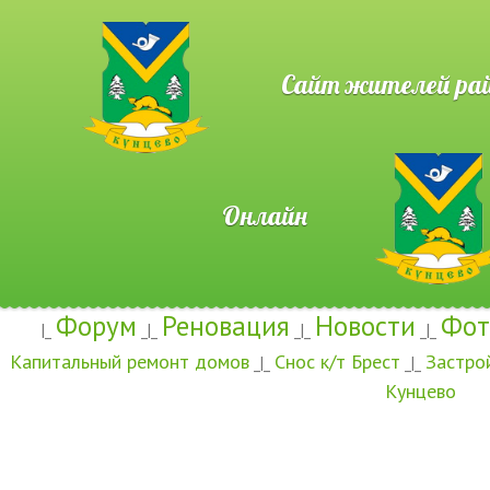
Сайт жителей район
Онлайн
Форум
Реновация
Новости
Фот
|_
_|_
_|_
_|_
Капитальный ремонт домов
Снос к/т Брест
Застро
_|_
_|_
Кунцево