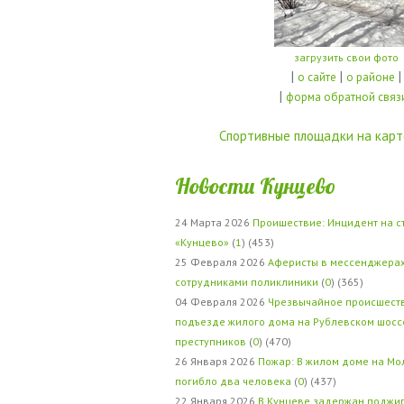
загрузить свои фото
|
|
|
о сайте
о районе
|
форма обратной связ
Спортивные площадки на карт
Новости Кунцево
24 Марта 2026
Проишествие: Инцидент на с
«Кунцево»
(
1
) (453)
25 Февраля 2026
Аферисты в мессенджерах
сотрудниками поликлиники
(
0
) (365)
04 Февраля 2026
Чрезвычайное происшеств
подъезде жилого дома на Рублевском шосс
преступников
(
0
) (470)
26 Января 2026
Пожар: В жилом доме на Мо
погибло два человека
(
0
) (437)
22 Января 2026
В Кунцеве задержан поджи