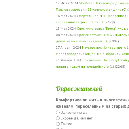
12 Июля 2024
Убийство: В квартире дома на
Павлова зарезали 62-летнюю женщину
(
0
) 
16 Мая 2024
Смертельное ДТП: Велосипедис
сноса кинотеатра «Брест»
(
0
) (2679)
15 Мая 2024
Снос кинотеатра "Брест": уход 
08 Мая 2024
Происшествие: Пьяный житель 
девушку во время свидания
(
0
) (2002)
27 Апреля 2024
Изуверство: Из квартиры с 1
Молодогвардейской, 36, к.6 выбросили кош
25 Января 2024
Покушение: На Бобруйской 
напал с ножом на полицейского
(
1
) (2268)
Опрос жителей
Комфортнее ли жить в многоэтажн
жителям, переселенным из старых
Однозначно да
Скорее да, чем нет
Так же