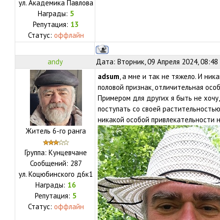
ул.
Академика Павлова
Награды:
5
Репутация:
13
Статус:
оффлайн
andy
Дата: Вторник, 09 Апреля 2024, 08:48
adsum
, а мне и так не тяжело. И ник
половой признак, отличительная осо
Примером для других я быть не хочу,
поступать со своей растительностью 
никакой особой привлекательности н
Житель 6-го ранга
Группа: Кунцевчане
Сообщений:
287
ул.
Коцюбинского д6к1
Награды:
16
Репутация:
5
Статус:
оффлайн