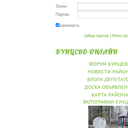
Логин:
Пароль:
запомнить
Забыл пароль
|
Регистр
КУНЦЕВО-ОНЛАЙН
ФОРУМ КУНЦЕВ
НОВОСТИ РАЙО
БЛОГИ ДЕПУТАТ
ДОСКА ОБЪЯВЛЕ
КАРТА РАЙОН
ФОТОГРАФИИ КУНЦ