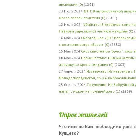
инспекции
(
0
) (1291)
23 Июля 2024
ДТП: В автомобильной авари
шоссе спасли водителя
(
0
) (2011)
12 Июля 2024
Убийство: В квартире дома на
Павлова зарезали 62-летнюю женщину
(
0
) 
16 Мая 2024
Смертельное ДТП: Велосипедис
сноса кинотеатра «Брест»
(
0
) (2680)
15 Мая 2024
Снос кинотеатра "Брест": уход 
08 Мая 2024
Происшествие: Пьяный житель 
девушку во время свидания
(
0
) (2003)
27 Апреля 2024
Изуверство: Из квартиры с 1
Молодогвардейской, 36, к.6 выбросили кош
25 Января 2024
Покушение: На Бобруйской 
напал с ножом на полицейского
(
1
) (2269)
Опрос жителей
Что именно Вам необходимо узнать
Кунцево?