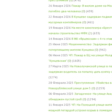
преступников
(
0
) (476)
26 Января 2026
Пожар: В жилом доме на Мо
погибло два человека
(
0
) (439)
22 Января 2026
В Кунцеве задержан поджи
мусорных контейнеров
(
0
) (461)
19 Января 2026
На месте кинотеатра «Брест
начала строительство МФК
(
2
) (633)
14 Января 2026
В ЖК «Ярцевская» с 4-го эта
25 Июня 2025
Мошенничество: Задержан фи
потерпевшему жителю Кунцева
(
0
) (942)
06 Июня 2025
ЧП: Пожар в БЦ на улице Мол
"Кунцевская"
(
0
) (1605)
27 Марта 2025
На Новолучанской улице в п
задержан водитель за попытку дать взятку
(1274)
28 Февраля 2025
Преступление: Убийство в
Новорублёвской улице дом 5
(
0
) (1259)
06 Февраля 2025
Загадочное: На улице Ак
обнаружен пустой гроб
(
0
) (1294)
11 Января 2025
ЧП: На Полоцкой улице жит
мощной петардой устроил взрыв в помеще