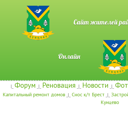
Сайт жителей район
Онлайн
Форум
Реновация
Новости
Фот
|_
_|_
_|_
_|_
Капитальный ремонт домов
Снос к/т Брест
Застро
_|_
_|_
Кунцево