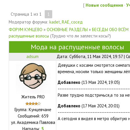
[
Новые сообщения
·
У
Страница
1
из
1
1
Модератор форума:
kadet
,
RAE
,
сосед
ФОРУМ КУНЦЕВО
»
ОСНОВНЫЕ РАЗДЕЛЫ
»
БЕСЕДЫ ОБО ВСЁМ
распущенные волосы
(Трудно что ли заплести косы?)
Мода на распущенные волосы
adsum
Дата: Суббота, 11 Мая 2024, 19:57 | 
Девушки с косами смотрятся симпати
времена, носили только женщины лёг
Добавлено
(13 Мая 2024, 19:05)
-----------------------------------------
Разве трудно подстричься,а то за н
Житель PRO
Добавлено
(17 Мая 2024, 20:01)
Группа: Кунцевчане
-----------------------------------------
Сообщений:
659
А сегодня я видел в метро обритую 
ул.
Академика Павлова
Награды:
5