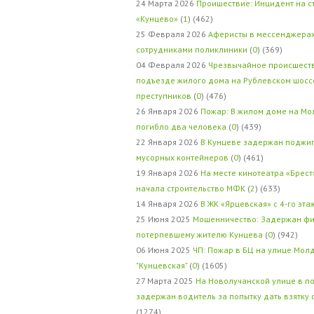
24 Марта 2026
Проишествие: Инцидент на с
«Кунцево»
(
1
) (462)
25 Февраля 2026
Аферисты в мессенджерах
сотрудниками поликлиники
(
0
) (369)
04 Февраля 2026
Чрезвычайное происшеств
подъезде жилого дома на Рублевском шосс
преступников
(
0
) (476)
26 Января 2026
Пожар: В жилом доме на Мо
погибло два человека
(
0
) (439)
22 Января 2026
В Кунцеве задержан поджи
мусорных контейнеров
(
0
) (461)
19 Января 2026
На месте кинотеатра «Брест
начала строительство МФК
(
2
) (633)
14 Января 2026
В ЖК «Ярцевская» с 4-го эта
25 Июня 2025
Мошенничество: Задержан фи
потерпевшему жителю Кунцева
(
0
) (942)
06 Июня 2025
ЧП: Пожар в БЦ на улице Мол
"Кунцевская"
(
0
) (1605)
27 Марта 2025
На Новолучанской улице в п
задержан водитель за попытку дать взятку
(1274)