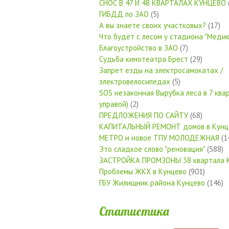
СНОС В 47 И 48 КВАРТАЛАХ КУНЦЕВО
ГИБДД по ЗАО
(5)
А вы знаете своих участковых?
(17)
Что будет с лесом у стадиона "Медик
Благоустройство в ЗАО
(7)
Судьба кинотеатра Брест
(29)
Запрет езды на электросамокатах /
электровелосипедах
(5)
SOS незаконная Вырубка леса в 7 квар
управой)
(2)
ПРЕДЛОЖЕНИЯ ПО САЙТУ
(68)
КАПИТАЛЬНЫЙ РЕМОНТ домов в Кунц
МЕТРО и новое ТПУ МОЛОДЕЖНАЯ
(1
Это сладкое слово "реновация"
(588)
ЗАСТРОЙКА ПРОМЗОНЫ 38 квартала 
Проблемы ЖКХ в Кунцево
(901)
ГБУ Жилищник района Кунцево
(146)
Статистика