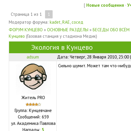
[
Новые сообщения
·
У
Страница
1
из
1
1
Модератор форума:
kadet
,
RAE
,
сосед
ФОРУМ КУНЦЕВО
»
ОСНОВНЫЕ РАЗДЕЛЫ
»
БЕСЕДЫ ОБО ВСЁМ
Кунцево
(Газовая станция у стадиона Медик)
Экология в Кунцево
adsum
Дата: Четверг, 28 Января 2010, 23:00
Сильно шумит. Может там что-нибудь
Житель PRO
Группа: Кунцевчане
Сообщений:
659
ул.
Академика Павлова
Награды:
5