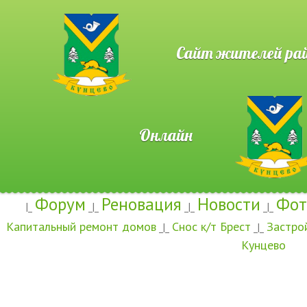
Сайт жителей район
Онлайн
Форум
Реновация
Новости
Фот
|_
_|_
_|_
_|_
Капитальный ремонт домов
Снос к/т Брест
Застро
_|_
_|_
Кунцево