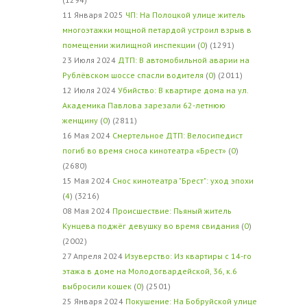
11 Января 2025
ЧП: На Полоцкой улице житель
многоэтажки мощной петардой устроил взрыв в
помещении жилищной инспекции
(
0
) (1291)
23 Июля 2024
ДТП: В автомобильной аварии на
Рублёвском шоссе спасли водителя
(
0
) (2011)
12 Июля 2024
Убийство: В квартире дома на ул.
Академика Павлова зарезали 62-летнюю
женщину
(
0
) (2811)
16 Мая 2024
Смертельное ДТП: Велосипедист
погиб во время сноса кинотеатра «Брест»
(
0
)
(2680)
15 Мая 2024
Снос кинотеатра "Брест": уход эпохи
(
4
) (3216)
08 Мая 2024
Происшествие: Пьяный житель
Кунцева поджёг девушку во время свидания
(
0
)
(2002)
27 Апреля 2024
Изуверство: Из квартиры с 14-го
этажа в доме на Молодогвардейской, 36, к.6
выбросили кошек
(
0
) (2501)
25 Января 2024
Покушение: На Бобруйской улице