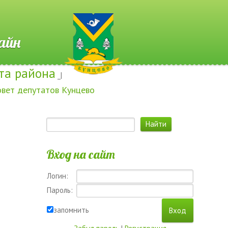
 Онлайн
та района
_|
овет депутатов Кунцево
Вход на сайт
Логин:
Пароль:
запомнить