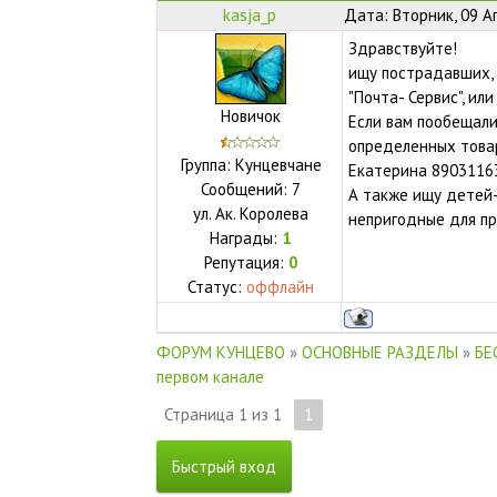
kasja_p
Дата: Вторник, 09 А
Здравствуйте!
ищу пострадавших, 
"Почта- Сервис", ил
Новичок
Если вам пообещали
определенных товар
Группа: Кунцевчане
Екатерина 8903116
Сообщений:
7
А также ищу детей-
ул.
Ак. Королева
непригодные для п
Награды:
1
Репутация:
0
Статус:
оффлайн
ФОРУМ КУНЦЕВО
»
ОСНОВНЫЕ РАЗДЕЛЫ
»
БЕ
первом канале
Страница
1
из
1
1