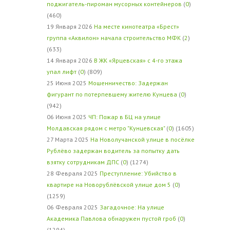
поджигатель-пироман мусорных контейнеров
(
0
)
(460)
19 Января 2026
На месте кинотеатра «Брест»
группа «Аквилон» начала строительство МФК
(
2
)
(633)
14 Января 2026
В ЖК «Ярцевская» с 4-го этажа
упал лифт
(
0
) (809)
25 Июня 2025
Мошенничество: Задержан
фигурант по потерпевшему жителю Кунцева
(
0
)
(942)
06 Июня 2025
ЧП: Пожар в БЦ на улице
Молдавская рядом с метро "Кунцевская"
(
0
) (1605)
27 Марта 2025
На Новолучанской улице в посёлке
Рублёво задержан водитель за попытку дать
взятку сотрудникам ДПС
(
0
) (1274)
28 Февраля 2025
Преступление: Убийство в
квартире на Новорублёвской улице дом 5
(
0
)
(1259)
06 Февраля 2025
Загадочное: На улице
Академика Павлова обнаружен пустой гроб
(
0
)
(1294)