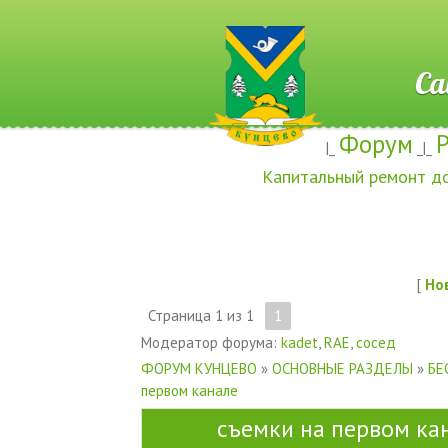
Сайт ж
Форум
|_
_|_
Капитальный ремонт д
[
Но
Страница
1
из
1
1
Модератор форума:
kadet
,
RAE
,
сосед
ФОРУМ КУНЦЕВО
»
ОСНОВНЫЕ РАЗДЕЛЫ
»
БЕ
первом канале
съемки на первом ка