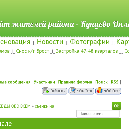
ителей района - Кунцево
Реновация
Новости
Фотографии
Кар
_|_
_|_
_|_
омов
Снос к/т Брест
Застройка 47-48 кварталов
С
_|_
_|_
_|_
вые сообщения
·
Участники
·
Правила форума
·
Поиск
·
RSS
]
СЕДЫ ОБО ВСЁМ
»
съемки на
нале