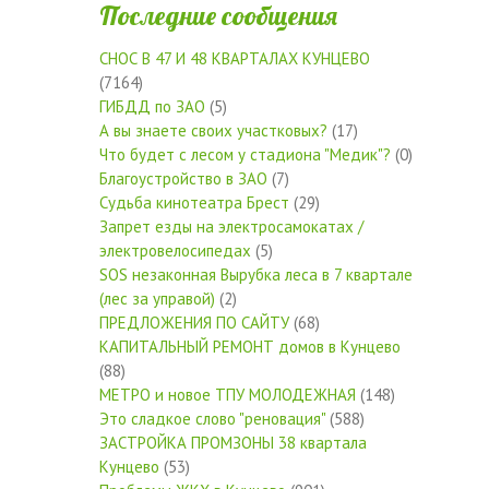
Последние сообщения
СНОС В 47 И 48 КВАРТАЛАХ КУНЦЕВО
(7164)
ГИБДД по ЗАО
(5)
А вы знаете своих участковых?
(17)
Что будет с лесом у стадиона "Медик"?
(0)
Благоустройство в ЗАО
(7)
Судьба кинотеатра Брест
(29)
Запрет езды на электросамокатах /
электровелосипедах
(5)
SOS незаконная Вырубка леса в 7 квартале
(лес за управой)
(2)
ПРЕДЛОЖЕНИЯ ПО САЙТУ
(68)
КАПИТАЛЬНЫЙ РЕМОНТ домов в Кунцево
(88)
МЕТРО и новое ТПУ МОЛОДЕЖНАЯ
(148)
Это сладкое слово "реновация"
(588)
ЗАСТРОЙКА ПРОМЗОНЫ 38 квартала
Кунцево
(53)