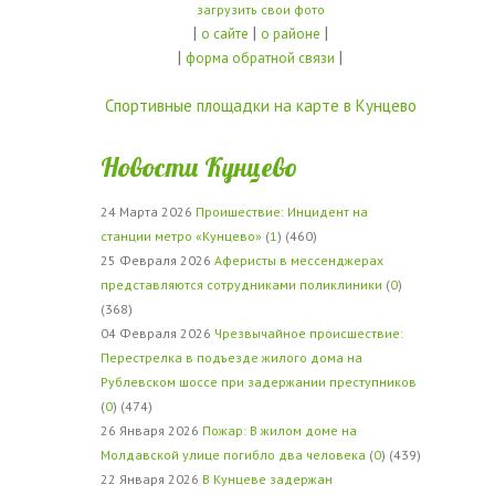
загрузить свои фото
|
|
|
о сайте
о районе
|
|
форма обратной связи
Спортивные площадки на карте в Кунцево
Новости Кунцево
24 Марта 2026
Проишествие: Инцидент на
станции метро «Кунцево»
(
1
) (460)
25 Февраля 2026
Аферисты в мессенджерах
представляются сотрудниками поликлиники
(
0
)
(368)
04 Февраля 2026
Чрезвычайное происшествие:
Перестрелка в подъезде жилого дома на
Рублевском шоссе при задержании преступников
(
0
) (474)
26 Января 2026
Пожар: В жилом доме на
Молдавской улице погибло два человека
(
0
) (439)
22 Января 2026
В Кунцеве задержан