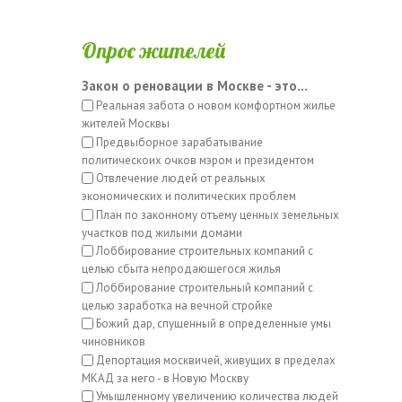
Опрос жителей
Закон о реновации в Москве - это...
Реальная забота о новом комфортном жилье
жителей Москвы
Предвыборное зарабатывание
политическоих очков мэром и президентом
Отвлечение людей от реальных
экономических и политических проблем
План по законному отъему ценных земельных
участков под жилыми домами
Лоббирование строительных компаний с
целью сбыта непродающегося жилья
Лоббирование строительный компаний с
целью заработка на вечной стройке
Божий дар, спущенный в определенные умы
чиновников
Депортация москвичей, живущих в пределах
МКАД за него - в Новую Москву
Умышленному увеличению количества людей