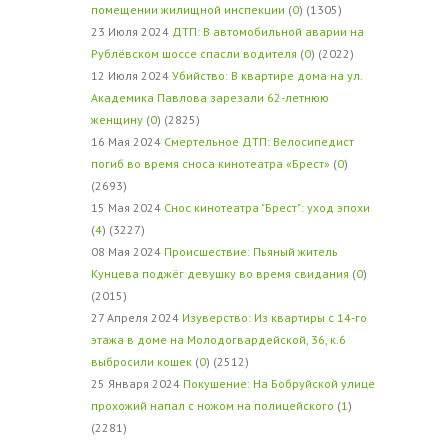
помещении жилищной инспекции
(
0
) (1305)
23 Июля 2024
ДТП: В автомобильной аварии на
Рублёвском шоссе спасли водителя
(
0
) (2022)
12 Июля 2024
Убийство: В квартире дома на ул.
Академика Павлова зарезали 62-летнюю
женщину
(
0
) (2825)
16 Мая 2024
Смертельное ДТП: Велосипедист
погиб во время сноса кинотеатра «Брест»
(
0
)
(2693)
15 Мая 2024
Снос кинотеатра "Брест": уход эпохи
(
4
) (3227)
08 Мая 2024
Происшествие: Пьяный житель
Кунцева поджёг девушку во время свидания
(
0
)
(2015)
27 Апреля 2024
Изуверство: Из квартиры с 14-го
этажа в доме на Молодогвардейской, 36, к.6
выбросили кошек
(
0
) (2512)
25 Января 2024
Покушение: На Бобруйской улице
прохожий напал с ножом на полицейского
(
1
)
(2281)