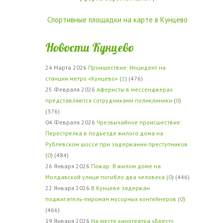
Спортивные площадки на карте в Кунцево
Новости Кунцево
24 Марта 2026
Проишествие: Инцидент на
станции метро «Кунцево»
(
1
) (476)
25 Февраля 2026
Аферисты в мессенджерах
представляются сотрудниками поликлиники
(
0
)
(376)
04 Февраля 2026
Чрезвычайное происшествие:
Перестрелка в подъезде жилого дома на
Рублевском шоссе при задержании преступников
(
0
) (484)
26 Января 2026
Пожар: В жилом доме на
Молдавской улице погибло два человека
(
0
) (446)
22 Января 2026
В Кунцеве задержан
поджигатель-пироман мусорных контейнеров
(
0
)
(466)
19 Января 2026
На месте кинотеатра «Брест»