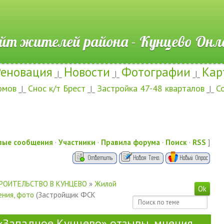
ителей района - Кунцево
Реновация
Новости
Фотографии
Кар
_|_
_|_
_|_
омов
Снос к/т Брест
Застройка 47-48 кварталов
С
_|_
_|_
_|_
вые сообщения
·
Участники
·
Правила форума
·
Поиск
·
RSS
]
РОИТЕЛЬСТВО В КУНЦЕВО
»
Жилой
ения, фото
(Застройщик ФСК
Западное Кунцево» отзывы, мнения,