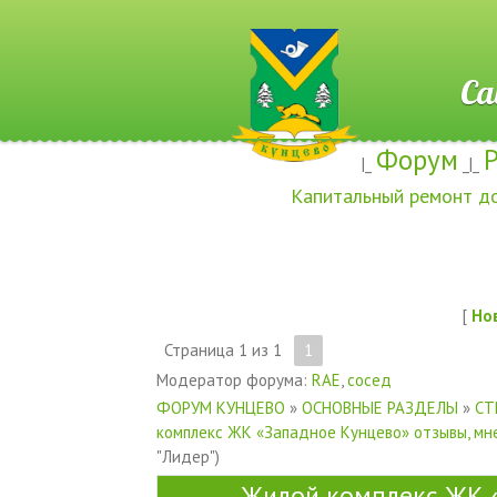
Сайт ж
Форум
|_
_|_
Капитальный ремонт д
[
Но
Страница
1
из
1
1
Модератор форума:
RAE
,
сосед
ФОРУМ КУНЦЕВО
»
ОСНОВНЫЕ РАЗДЕЛЫ
»
СТ
комплекс ЖК «Западное Кунцево» отзывы, мн
"Лидер")
Жилой комплекс ЖК «