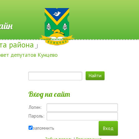
 Онлайн
та района
_|
овет депутатов Кунцево
Вход на сайт
Логин:
Пароль:
запомнить