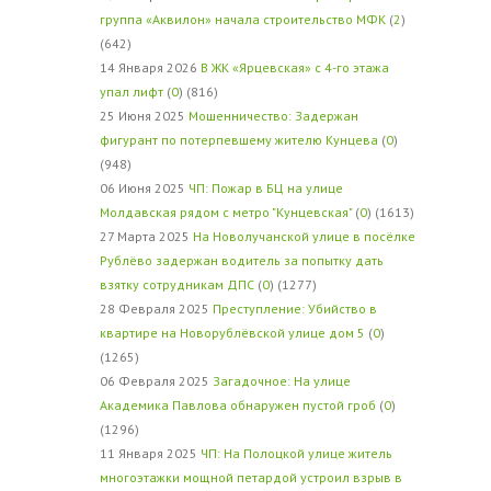
группа «Аквилон» начала строительство МФК
(
2
)
(642)
14 Января 2026
В ЖК «Ярцевская» с 4-го этажа
упал лифт
(
0
) (816)
25 Июня 2025
Мошенничество: Задержан
фигурант по потерпевшему жителю Кунцева
(
0
)
(948)
06 Июня 2025
ЧП: Пожар в БЦ на улице
Молдавская рядом с метро "Кунцевская"
(
0
) (1613)
27 Марта 2025
На Новолучанской улице в посёлке
Рублёво задержан водитель за попытку дать
взятку сотрудникам ДПС
(
0
) (1277)
28 Февраля 2025
Преступление: Убийство в
квартире на Новорублёвской улице дом 5
(
0
)
(1265)
06 Февраля 2025
Загадочное: На улице
Академика Павлова обнаружен пустой гроб
(
0
)
(1296)
11 Января 2025
ЧП: На Полоцкой улице житель
многоэтажки мощной петардой устроил взрыв в