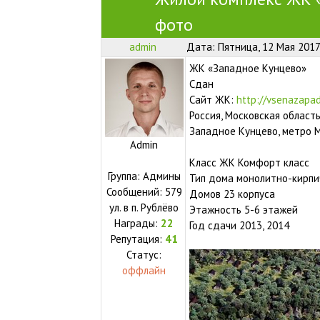
фото
admin
Дата: Пятница, 12 Мая 2017
ЖК «Западное Кунцево»
Сдан
Сайт ЖК:
http://vsenazapad
Россия, Московская област
Западное Кунцево, метро
Admin
Класс ЖК Комфорт класс
Группа: Админы
Тип дома монолитно-кирп
Сообщений:
579
Домов 23 корпуса
ул.
в п. Рублёво
Этажность 5-6 этажей
Награды:
22
Год сдачи 2013, 2014
Репутация:
41
Статус:
оффлайн