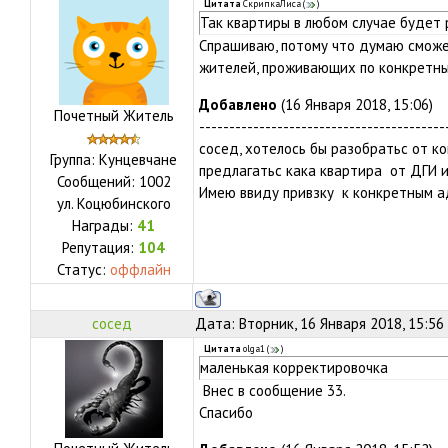
Цитата
СкрипкаЛиса
(
)
Так квартиры в любом случае будет 
Спрашиваю, потому что думаю сможе
жителей, проживающих по конкретн
Добавлено
(16 Января 2018, 15:06)
Почетный Житель
-----------------------------------------
сосед, хотелось бы разобратьс от к
Группа: Кунцевчане
предлагатьс кака квартира от ДГИ 
Сообщений:
1002
Имею ввиду привзку к конкретным 
ул.
Коцюбинского
Награды:
41
Репутация:
104
Статус:
оффлайн
сосед
Дата: Вторник, 16 Января 2018, 15:56
Цитата
olga1
(
)
маленькая корректировочка
Внес в сообщение 33.
Спасибо