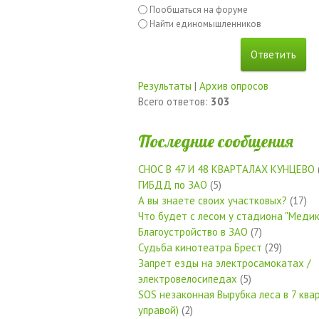
Пообщаться на форуме
Найти единомышленников
Результаты
|
Архив опросов
Всего ответов:
303
Последние сообщения
СНОС В 47 И 48 КВАРТАЛАХ КУНЦЕВО
ГИБДД по ЗАО
(5)
А вы знаете своих участковых?
(17)
Что будет с лесом у стадиона "Медик
Благоустройство в ЗАО
(7)
Судьба кинотеатра Брест
(29)
Запрет езды на электросамокатах /
электровелосипедах
(5)
SOS незаконная Вырубка леса в 7 квар
управой)
(2)