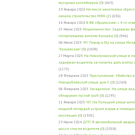
мусорных контейнеров
(
0
) (463)
19 Января 2026
На месте кинотеатра «Брест
начала строительство МФК
(
2
) (636)
14 Января 2026
В ЖК «Ярцевская» с 4-го эта
25 Июня 2025
Мошенничество: Задержан фи
потерпевшему жителю Кунцева
(
0
) (946)
06 Июня 2025
ЧП: Пожар в БЦ на улице Мол
"Кунцевская"
(
0
) (1609)
27 Марта 2025
На Новолучанской улице в п
задержан водитель за попытку дать взятку
(1275)
28 Февраля 2025
Преступление: Убийство в
Новорублёвской улице дом 5
(
0
) (1260)
06 Февраля 2025
Загадочное: На улице Ак
обнаружен пустой гроб
(
0
) (1295)
11 Января 2025
ЧП: На Полоцкой улице жит
мощной петардой устроил взрыв в помеще
инспекции
(
0
) (1301)
23 Июля 2024
ДТП: В автомобильной авари
шоссе спасли водителя
(
0
) (2018)