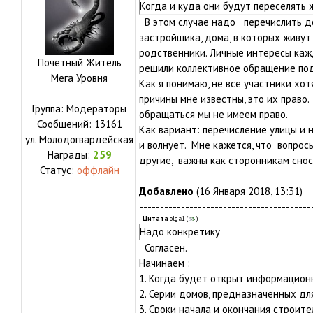
Когда и куда они будут переселять
В этом случае надо перечислить до
застройщика, дома, в которых живут
родственники. Личные интересы кажд
Почетный Житель
решили коллективное обращение под
Мега Уровня
Как я понимаю, не все участники хо
причины мне известны, это их право.
Группа: Модераторы
обращаться мы не имеем право.
Сообщений:
13161
Как вариант: перечисление улицы и
ул.
Молодогвардейская
и волнует. Мне кажется, что вопрос
Награды:
259
другие, важны как сторонникам сноса
Статус:
оффлайн
Добавлено
(16 Января 2018, 13:31)
-----------------------------------------
Цитата
olga1
(
)
Надо конкретику
Согласен.
Начинаем :
1. Когда будет открыт информацион
2. Серии домов, предназначенных дл
3. Сроки начала и окончания строите