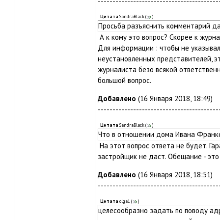
-----------------------------------------
Цитата
SandraBlack
(
)
Просьба разъяснить комментарий 
А к кому это вопрос? Скорее к журн
Для информации : чтобы не указывал
неустановленных представителей, эт
журналиста безо всякой ответственн
большой вопрос.
Добавлено
(16 Января 2018, 18:49)
-----------------------------------------
Цитата
SandraBlack
(
)
Что в отношении дома Ивана Франк
На этот вопрос ответа не будет. Га
застройщик не даст. Обещание - это 
Добавлено
(16 Января 2018, 18:51)
-----------------------------------------
Цитата
olga1
(
)
целесообразно задать по поводу ад