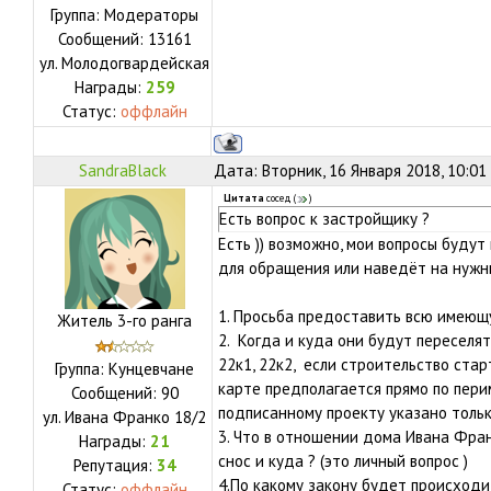
Группа: Модераторы
Сообщений:
13161
ул.
Молодогвардейская
Награды:
259
Статус:
оффлайн
SandraBlack
Дата: Вторник, 16 Января 2018, 10:01
Цитата
сосед
(
)
Есть вопрос к застройщику ?
Есть )) возможно, мои вопросы будут
для обращения или наведёт на нужн
1. Просьба предоставить всю имеющ
Житель 3-го ранга
2. Когда и куда они будут переселя
22к1, 22к2, если строительство ста
Группа: Кунцевчане
карте предполагается прямо по пери
Сообщений:
90
подписанному проекту указано тольк
ул.
Ивана Франко 18/2
3. Что в отношении дома Ивана Фран
Награды:
21
снос и куда ? (это личный вопрос )
Репутация:
34
4.По какому закону будет происходи
Статус:
оффлайн