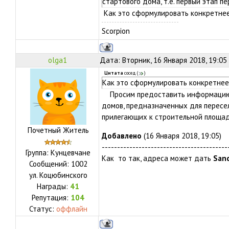
стартового дома, т.е. первый этап п
Как это сформулировать конкретне
Scorpion
olga1
Дата: Вторник, 16 Января 2018, 19:05
Цитата
сосед
(
)
Как это сформулировать конкретнее
Просим предоставить информацию 
домов, предназначенных для переселе
прилегающих к строительной площа
Почетный Житель
Добавлено
(16 Января 2018, 19:05)
-----------------------------------------
Группа: Кунцевчане
Как то так, адреса может дать
Sand
Сообщений:
1002
ул.
Коцюбинского
Награды:
41
Репутация:
104
Статус:
оффлайн