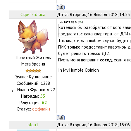
СкрипкаЛиса
Дата: Вторник, 16 Января 2018, 14:55
Цитата
olga1
(
)
хотелось бы разобратьс от кого зав
предлагатьс кака квартира от ДГИ 
Так квартиры в любом случае будет 
ПИК только предоставит квартиры дл
будет решать только ДГИ.
Почетный Житель
Пусть меня поправит
сосед
, если я не
Мега Уровня
In My Humble Opinion
Группа: Кунцевчане
Сообщений:
1228
ул.
Ивана Франко д.22
Награды:
53
Репутация:
62
Статус:
оффлайн
olga1
Дата: Вторник, 16 Января 2018, 15:06