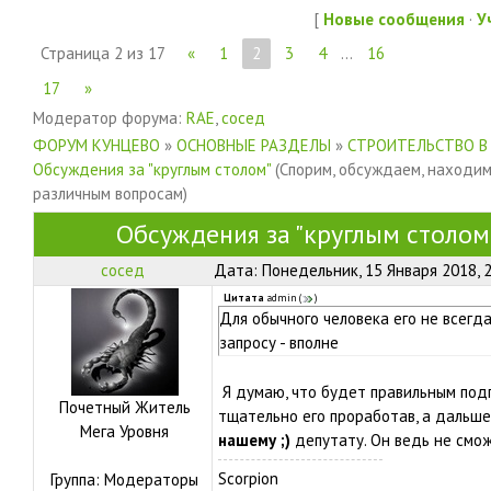
[
Новые сообщения
·
У
Страница
2
из
17
«
1
2
3
4
…
16
17
»
Модератор форума:
RAE
,
сосед
ФОРУМ КУНЦЕВО
»
ОСНОВНЫЕ РАЗДЕЛЫ
»
СТРОИТЕЛЬСТВО В
Обсуждения за "круглым столом"
(Спорим, обсуждаем, находи
различным вопросам)
Обсуждения за "круглым столом
сосед
Дата: Понедельник, 15 Января 2018, 
Цитата
admin
(
)
Для обычного человека его не всегда
запросу - вполне
Я думаю, что будет правильным подг
Почетный Житель
тщательно его проработав, а дальше
Мега Уровня
нашему ;)
депутату. Он ведь не смо
Scorpion
Группа: Модераторы