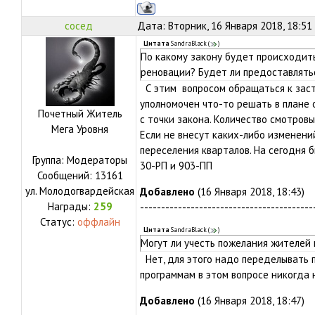
сосед
Дата: Вторник, 16 Января 2018, 18:51
Цитата
SandraBlack
(
)
По какому закону будет происходить
реновации? Будет ли предоставлятьс
С этим вопросом обращаться к заст
уполномочен что-то решать в плане 
Почетный Житель
с точки закона. Количество смотров
Мега Уровня
Если не внесут каких-либо изменений
переселения кварталов. На сегодня б
Группа: Модераторы
30-РП и 903-ПП
Сообщений:
13161
ул.
Молодогвардейская
Добавлено
(16 Января 2018, 18:43)
Награды:
259
-----------------------------------------
Статус:
оффлайн
Цитата
SandraBlack
(
)
Могут ли учесть пожелания жителей
Нет, для этого надо переделывать 
программам в этом вопросе никогда 
Добавлено
(16 Января 2018, 18:47)