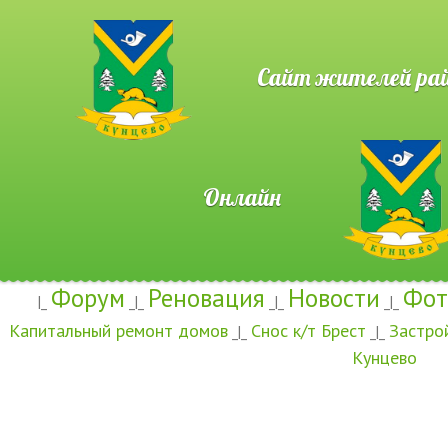
Сайт жителей район
Онлайн
Форум
Реновация
Новости
Фот
|_
_|_
_|_
_|_
Капитальный ремонт домов
Снос к/т Брест
Застро
_|_
_|_
Кунцево