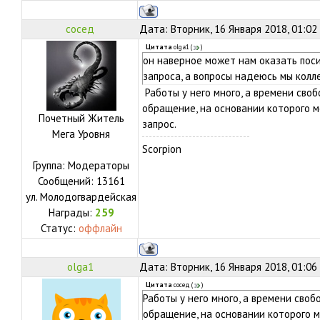
сосед
Дата: Вторник, 16 Января 2018, 01:02
Цитата
olga1
(
)
он наверное может нам оказать пос
запроса, а вопросы надеюсь мы кол
Работы у него много, а времени сво
обращение, на основании которого 
Почетный Житель
запрос.
Мега Уровня
Scorpion
Группа: Модераторы
Сообщений:
13161
ул.
Молодогвардейская
Награды:
259
Статус:
оффлайн
olga1
Дата: Вторник, 16 Января 2018, 01:06
Цитата
сосед
(
)
Работы у него много, а времени своб
обращение, на основании которого 