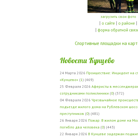
загрузить свои фото
|
|
|
о сайте
о районе
|
форма обратной связ
Спортивные площадки на карт
Новости Кунцево
24 Марта 2026
Проишествие: Инцидент на с
«Кунцево»
(
1
) (469)
25 Февраля 2026
Аферисты в мессенджерах
сотрудниками поликлиники
(
0
) (372)
04 Февраля 2026
Чрезвычайное происшеств
подъезде жилого дома на Рублевском шосс
преступников
(
0
) (481)
26 Января 2026
Пожар: В жилом доме на Мо
погибло два человека
(
0
) (443)
22 Января 2026
В Кунцеве задержан поджи