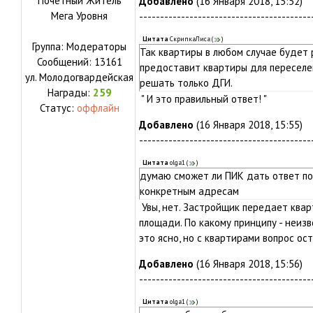
Почетный Житель
Добавлено
(16 Января 2018, 15:52)
Мега Уровня
-----------------------------------------
Цитата
СкрипкаЛиса
(
)
Группа: Модераторы
Так квартиры в любом случае будет
Сообщений:
13161
предоставит квартиры для переселен
ул.
Молодогвардейская
решать только ДГИ.
Награды:
259
" И это правильный ответ! "
Статус:
оффлайн
Добавлено
(16 Января 2018, 15:55)
-----------------------------------------
Цитата
olga1
(
)
думаю сможет ли ПИК дать ответ п
конкретным адресам
Увы, нет. Застройщик передает ква
площади. По какому принципу - неиз
это ясно, но с квартирами вопрос ос
Добавлено
(16 Января 2018, 15:56)
-----------------------------------------
Цитата
olga1
(
)