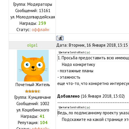
Группа: Модераторы
Сообщений:
13161
ул.
Молодогвардейская
Награды:
259
Статус:
оффлайн
olga1
Дата: Вторник, 16 Января 2018, 13:15
Цитата
SandraBlack
(
)
1. Просьба предоставить всю имеющ
Надо конкретику
- поэтажные планы
- этажность
еще что-то, что конкретно интересу
Почетный Житель
Добавлено
(16 Января 2018, 13:02)
Группа: Кунцевчане
-----------------------------------------
Сообщений:
1002
Цитата
SandraBlack
(
)
ул.
Коцюбинского
Ведь, по подписанному проекту указа
Награды:
41
Подскажите на какой странице это
Репутация:
104
Статус:
оффлайн