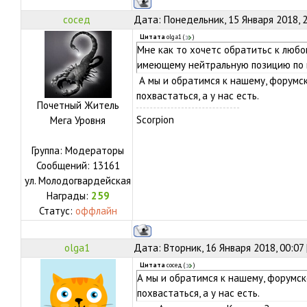
сосед
Дата: Понедельник, 15 Января 2018, 
Цитата
olga1
(
)
Мне как то хочетс обратитьс к любо
имеющему нейтральную позицию по 
А мы и обратимся к нашему, форумс
похвастаться, а у нас есть.
Почетный Житель
Scorpion
Мега Уровня
Группа: Модераторы
Сообщений:
13161
ул.
Молодогвардейская
Награды:
259
Статус:
оффлайн
olga1
Дата: Вторник, 16 Января 2018, 00:07
Цитата
сосед
(
)
А мы и обратимся к нашему, форумс
похвастаться, а у нас есть.