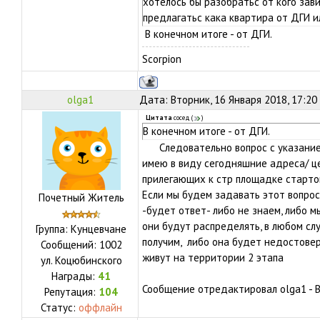
хотелось бы разобратьс от кого зав
предлагатьс кака квартира от ДГИ и
В конечном итоге - от ДГИ.
Scorpion
olga1
Дата: Вторник, 16 Января 2018, 17:20
Цитата
сосед
(
)
В конечном итоге - от ДГИ.
Следовательно вопрос с указание
имею в виду сегодняшние адреса/ ц
прилегающих к стр площадке стартов
Если мы будем задавать этот вопрос
Почетный Житель
-будет ответ- либо не знаем, либо 
они будут распределять, в любом с
Группа: Кунцевчане
получим, либо она будет недостовер
Сообщений:
1002
живут на территории 2 этапа
ул.
Коцюбинского
Награды:
41
Сообщение отредактировал
olga1
-
В
Репутация:
104
Статус:
оффлайн