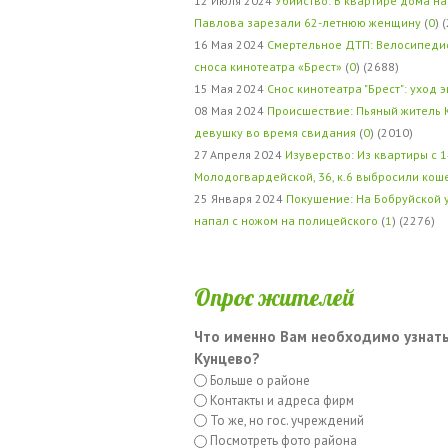
12 Июля 2024
Убийство: В квартире дома на
Павлова зарезали 62-летнюю женщину
(
0
) 
16 Мая 2024
Смертельное ДТП: Велосипедис
сноса кинотеатра «Брест»
(
0
) (2688)
15 Мая 2024
Снос кинотеатра "Брест": уход 
08 Мая 2024
Происшествие: Пьяный житель 
девушку во время свидания
(
0
) (2010)
27 Апреля 2024
Изуверство: Из квартиры с 1
Молодогвардейской, 36, к.6 выбросили кош
25 Января 2024
Покушение: На Бобруйской 
напал с ножом на полицейского
(
1
) (2276)
Опрос жителей
Что именно Вам необходимо узнать
Кунцево?
Больше о районе
Контакты и адреса фирм
То же, но гос. учреждений
Посмотреть фото района