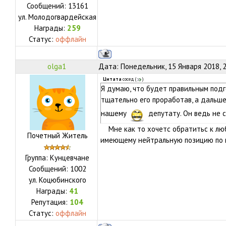
Сообщений:
13161
ул.
Молодогвардейская
Награды:
259
Статус:
оффлайн
olga1
Дата: Понедельник, 15 Января 2018, 
Цитата
сосед
(
)
Я думаю, что будет правильным подг
тщательно его проработав, а дальше
нашему
депутату. Он ведь не 
Мне как то хочетс обратитьс к люб
Почетный Житель
имеющему нейтральную позицию по 
Группа: Кунцевчане
Сообщений:
1002
ул.
Коцюбинского
Награды:
41
Репутация:
104
Статус:
оффлайн