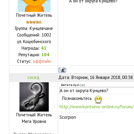
А он от округа Кунцево?
Почетный Житель
Группа: Кунцевчане
Сообщений:
1002
ул.
Коцюбинского
Награды:
41
Репутация:
104
Статус:
оффлайн
сосед
Дата: Вторник, 16 Января 2018, 00:38
Цитата
olga1
(
)
А он от округа Кунцево?
Познакомьтесь
http://www.kuntsevo-online.ru/forum
Почетный Житель
Scorpion
Мега Уровня