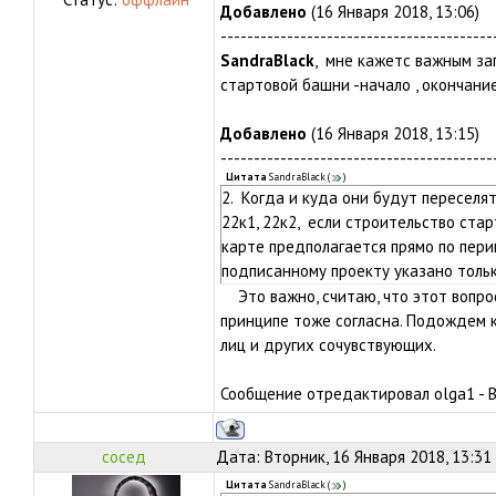
Добавлено
(16 Января 2018, 13:06)
-----------------------------------------
SandraBlack
, мне кажетс важным за
стартовой башни -начало , окончани
Добавлено
(16 Января 2018, 13:15)
-----------------------------------------
Цитата
SandraBlack
(
)
2. Когда и куда они будут переселя
22к1, 22к2, если строительство ста
карте предполагается прямо по пери
подписанному проекту указано тольк
Это важно, считаю, что этот вопрос
принципе тоже согласна. Подождем 
лиц и других сочувствующих.
Сообщение отредактировал
olga1
-
В
сосед
Дата: Вторник, 16 Января 2018, 13:31
Цитата
SandraBlack
(
)