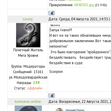
Прикрепления:
6840302.jpg
(11.9 Kb)
сосед
Дата: Среда, 04 Августа 2021, 14:53 
Цитата
Sanya Ivanoff
И вот из-за таких обнаглевших чин
добровольном заключении. Вот такая
непонятно"
Почетный Житель
Это было повторение "пройденного"
Мега Уровня
бездействовать. Бездействует тра
бездействие в суде.
Группа: Модераторы
Scorpion
Сообщений:
13161
ул.
Молодогвардейская
Награды:
259
Статус:
оффлайн
kuntsevo-online
Дата: Воскресенье, 22 Августа 2021, 