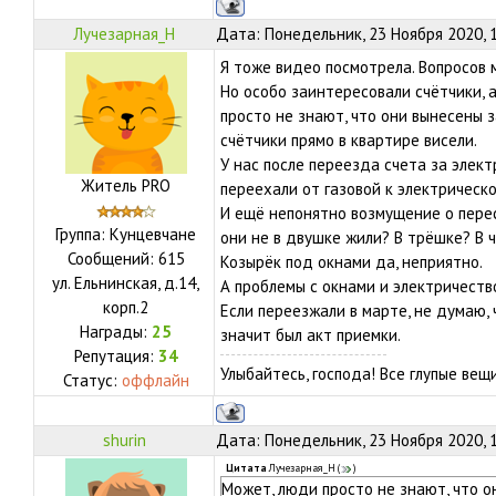
Лучезарная_Н
Дата: Понедельник, 23 Ноября 2020, 
Я тоже видео посмотрела. Вопросов м
Но особо заинтересовали счётчики, 
просто не знают, что они вынесены 
счётчики прямо в квартире висели.
У нас после переезда счета за элек
Житель PRO
переехали от газовой к электрическо
И ещё непонятно возмущение о перес
Группа: Кунцевчане
они не в двушке жили? В трёшке? В 
Сообщений:
615
Козырёк под окнами да, неприятно.
ул.
Ельнинская, д.14,
А проблемы с окнами и электричеств
корп.2
Если переезжали в марте, не думаю, 
Награды:
25
значит был акт приемки.
Репутация:
34
Улыбайтесь, господа! Все глупые ве
Статус:
оффлайн
shurin
Дата: Понедельник, 23 Ноября 2020, 
Цитата
Лучезарная_Н
(
)
Может, люди просто не знают, что 