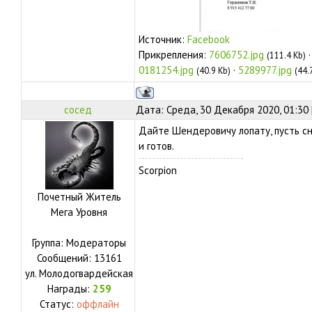
Источник:
Facebook
Прикрепления:
7606752.jpg
(111.4 Kb)
0181254.jpg
·
5289977.jpg
(40.9 Kb)
(44.
сосед
Дата: Среда, 30 Декабря 2020, 01:30
Дайте Шендеровичу лопату, пусть сн
и готов.
Scorpion
Почетный Житель
Мега Уровня
Группа: Модераторы
Сообщений:
13161
ул.
Молодогвардейская
Награды:
259
Статус:
оффлайн