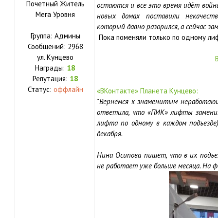
Почетный Житель
остаются и все это время идёт войн
Мега Уровня
новых домах поставили некачестве
который давно разорился, а сейчас за
Группа: Админы
Пока поменяли только по одному ли
Сообщений:
2968
ул.
Кунцево
Награды:
18
Репутация:
18
Статус:
оффлайн
«ВКонтакте» Планета Кунцево:
"Вернёмся к знаменитым неработающ
ответила, что «ПИК» лифты заменит
лифта по одному в каждом подъезде
декабря.
Нина Осипова пишет, что в их подъез
не работает уже больше месяца. На ф