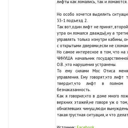
лифты как ломались, так и ломаются.
Но особо хочется выделить ситуаци
33-1 подъезд 2.
Так вот,один лифт не принят, второй
утра он ломался дважды),ну а трети
управлять только изнутри кабины, о
с открытыми дверями,если не сломан
Но самое интересное в том, что на
ЧИНУША начальник государственно
О.В. ,что нарушения устранены.
То ему силами Мос Отиса менял
управления. Ему говорят,что лифт 
твердит,что лифт в полном п
безнаказанность.
Как я говорил,что в доме много по
верхних этажей,не говоря уж о том,
обнаглевших чинуш,люди вынуждены
такая грустная ситуация, и что дела
Источник:
Facebook