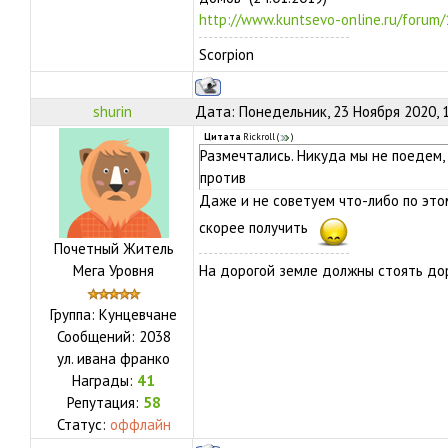
http://www.kuntsevo-online.ru/forum
Scorpion
shurin
Дата: Понедельник, 23 Ноября 2020, 
Цитата
Rickroll
(
)
Размечтались. Никуда мы не поедем,
против
Даже и не советуем что-либо по это
скорее получить
Почетный Житель
Мега Уровня
На дорогой земле должны стоять дор
Группа: Кунцевчане
Сообщений:
2038
ул.
ивана франко
Награды:
41
Репутация:
58
Статус:
оффлайн