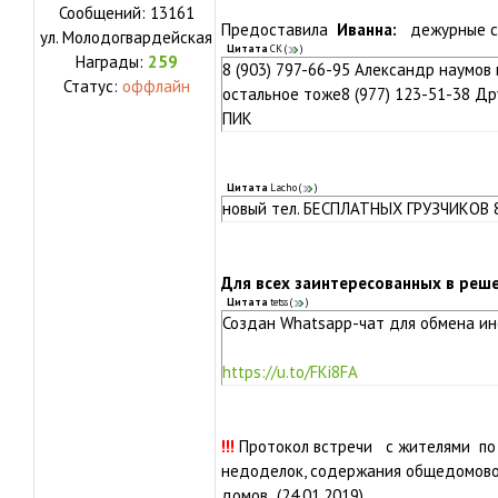
Сообщений:
13161
Предоставила
Иванна:
дежурные са
ул.
Молодогвардейская
Цитата
СК
(
)
Награды:
259
8 (903) 797-66-95 Александр наумов 
Статус:
оффлайн
остальное тоже8 (977) 123-51-38 Др
ПИК
Цитата
Lacho
(
)
новый тел. БЕСПЛАТНЫХ ГРУЗЧИКОВ 8
Для всех заинтересованных в реш
Цитата
tetss
(
)
Создан Whatsapp-чат для обмена и
https://u.to/FKi8FA
!!!
Протокол встречи с жителями по 
недоделок, содержания общедомово
домов (24.01.2019)