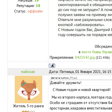
Награды:
18
Репутация:
18
Статус:
оффлайн
Обсуждени
в
ленте Главы Управ
Прикрепления:
0423542.jpg
(111.4 Kb)
майская
Дата: Пятница, 01 Января 2021, 16:15
Цитата
kashtan_77
(
)
Давайте дружить!
С Новым годом и новой квартирой!
Мы из второго корпуса, полтора год
Особо не страдаем от отсутствия ба
Житель 5-го ранга
просторная, кладовка вместительная,