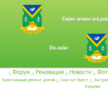
Сайт жителей район
Онлайн
Форум
Реновация
Новости
Фот
|_
_|_
_|_
_|_
Капитальный ремонт домов
Снос к/т Брест
Застро
_|_
_|_
Кунцево