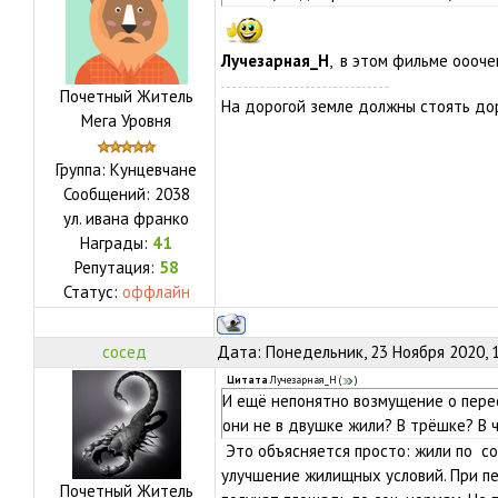
Лучезарная_Н
, в этом фильме ооо
Почетный Житель
На дорогой земле должны стоять дор
Мега Уровня
Группа: Кунцевчане
Сообщений:
2038
ул.
ивана франко
Награды:
41
Репутация:
58
Статус:
оффлайн
сосед
Дата: Понедельник, 23 Ноября 2020, 
Цитата
Лучезарная_Н
(
)
И ещё непонятно возмущение о перес
они не в двушке жили? В трёшке? В 
Это объясняется просто: жили по со
улучшение жилищных условий. При пе
Почетный Житель