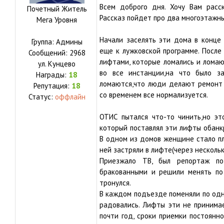
Всем доброго дня. Хочу Вам расс
Почетный Житель
Рассказ пойдет про два многоэтажных
Мега Уровня
Начали заселять эти дома в конце 
Группа: Админы
еще к лужковской программе. После
Сообщений:
2968
лифтами, которые ломались и ломаю
ул.
Кунцево
во все инстанции,на что было з
Награды:
18
ломаются,что люди делают ремонт 
Репутация:
18
со временем все нормализуется.
Статус:
оффлайн
ОТИС пытался что-то чинить,но эт
который поставлял эти лифты обанк
В одном из домов женщине стало пл
ней застряли в лифте(через нескольк
Приезжало ТВ, был репортаж по
бракованными и решили менять по 
тронулся.
В каждом подъезде поменяли по одно
радовались. Лифты эти не принима
почти год, сроки приемки постоянно