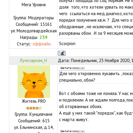
получат площадь по соц. нормам. Не п
Мега Уровня
доля того, что хотели урвать по мак
чего ссылаться на мед.диагноз, кот
Группа: Модераторы
порядке получения кв.м. ? Для чего 
Сообщений:
13161
ободранные , не исключаю, что спе
ул.
Молодогвардейская
разорваны обои. И за 9 месяцев мож
Награды:
259
Scorpion
Статус:
оффлайн
Лучезарная_Н
Дата: Понедельник, 23 Ноября 2020, 
Цитата
сосед
(
)
Для чего откровенно лукавить , пока
специально, обои?
Вот с обоями тоже не поняла. У нас 
и подклеили. А не ждали полгода, по
Житель PRO
об оторванных обоях.
А ещё у них такой "порядок", как бу
Группа: Кунцевчане
с марта живут.
Сообщений:
615
ул.
Ельнинская, д.14,
Цитата
сосед
(
)