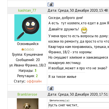
kashtan_77
Дата: Среда, 30 Декабря 2020, 13:48
Соседи, доброго дня!
А есть тут коллеги, кто едет в дом Я
Давайте дружить!
У меня просто есть вопросы по дому:
косяки по ремонту, да просто кто чт
Освоившийся
Квартира нам понравилась, трешка, х
Франко, 18/2 - это хоромы:
Группа: Кунцевчане
Но смущают хлипкие и заикающиеся 
Сообщений:
20
пожарную лестницу.
ул.
Ивана Франко, 18/2
И вообще, может я про что не знаю?
Награды:
3
Репутация:
2
Я за тихое жилье
Статус:
оффлайн
Bramblerose
Дата: Среда, 30 Декабря 2020, 17:51
Цитата
сосед
(
)
пусть снег чистит,