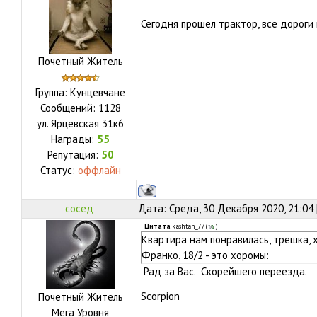
Сегодня прошел трактор, все дорог
Почетный Житель
Группа: Кунцевчане
Сообщений:
1128
ул.
Ярцевская 31к6
Награды:
55
Репутация:
50
Статус:
оффлайн
сосед
Дата: Среда, 30 Декабря 2020, 21:04
Цитата
kashtan_77
(
)
Квартира нам понравилась, трешка, х
Франко, 18/2 - это хоромы:
Рад за Вас. Скорейшего переезда.
Scorpion
Почетный Житель
Мега Уровня