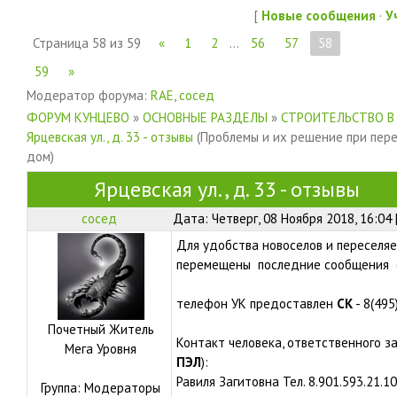
[
Новые сообщения
·
У
Страница
58
из
59
«
1
2
…
56
57
58
59
»
Модератор форума:
RAE
,
сосед
ФОРУМ КУНЦЕВО
»
ОСНОВНЫЕ РАЗДЕЛЫ
»
СТРОИТЕЛЬСТВО В
Ярцевская ул., д. 33 - отзывы
(Проблемы и их решение при пер
дом)
Ярцевская ул., д. 33 - отзывы
сосед
Дата: Четверг, 08 Ноября 2018, 16:04
Для удобства новоселов и переселяе
перемещены последние сообщения с
телефон УК предоставлен
СК
- 8(495
Почетный Житель
Контакт человека, ответственного з
Мега Уровня
ПЭЛ
):
Равиля Загитовна Тел. 8.901.593.21.10
Группа: Модераторы