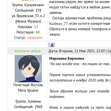
магазины рядом, лес прямо за окном.
Группа: Кунцевчане
недостатки найдутся в любом доме, 
Сообщений:
159
замены.
ул.
Ярцевская, 33, к.2
Соседи адекватные, проблемы реша
(Ивана Франко)
, если хотите конкретные
Kashtan_77
Награды:
12
Сбросьте в личку номера телефона 
Репутация:
40
запрос.
Статус:
оффлайн
kuntsevo-online
Дата: Вторник, 11 Мая 2021, 22:07 | 
Марианна Березина
:
"Но как всегда что - то пошло не так
Первая партия новых установленных
эксплуатацию в ноябре 2020 года, до 
Почетный Житель
Мега Уровня
Таким образом жильцы уже полгода
лифтами.
Группа: Админы
Сообщений:
2968
Итак, в нашем подъезде из трёх л