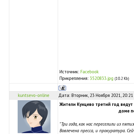
Источник:
Facebook
Прикрепления:
3520833.jpg
(10.2 Kb)
kuntsevo-online
Дата: Вторник, 23 Ноября 2021, 20:21
Жители Кунцево третий год ведут
доме п
"Три года, как нас переселили из пят
Вовлечена пресса, и прокуратура. Се