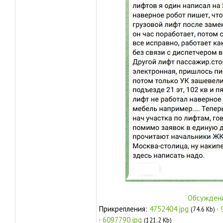
Обсуждени
Прикрепления:
4752404.jpg
·
(74.6 Kb)
·
6097790.jpg
(121.2 Kb)