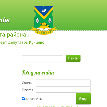
 Онлайн
та района
_|
овет депутатов Кунцево
Вход на сайт
Логин:
Пароль:
запомнить