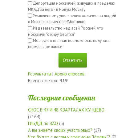
Депортация москвичей, живущих в пределах
МКАД за него - в Новую Москву
Умышленному увеличению количества людей
в Москве в качестве РАБотников
Издевательство над всей Россией, что
москвичи "с жиру бесятся"
Моя единственная возможность получить
нормальное жильё
Результаты
|
Архив опросов
Всего ответов:
419
Последние сообщения
СНОС В 47 И 48 КВАРТАЛАХ КУНЦЕВО
(7164)
ГИБДД по ЗАО
(5)
А вы знаете своих участковых?
(17)
Что будет с лесом у стадиона "Медик"?
(0)