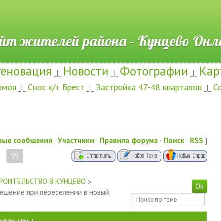
ителей района - Кунцево
Реновация
Новости
Фотографии
Кар
_|_
_|_
_|_
омов
Снос к/т Брест
Застройка 47-48 кварталов
С
_|_
_|_
_|_
вые сообщения
·
Участники
·
Правила форума
·
Поиск
·
RSS
]
59
РОИТЕЛЬСТВО В КУНЦЕВО
»
решение при переселении в новый