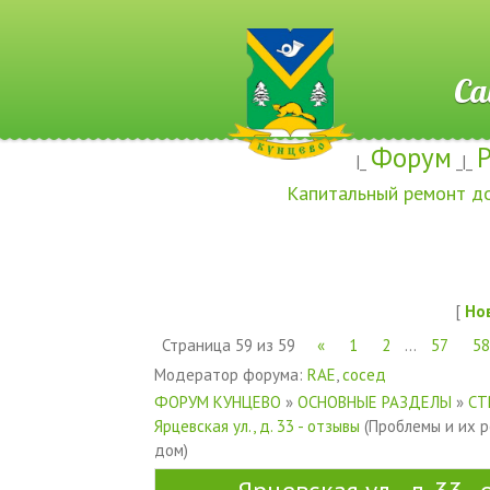
Сайт ж
Форум
|_
_|_
Капитальный ремонт д
[
Но
Страница
59
из
59
«
1
2
…
57
58
Модератор форума:
RAE
,
сосед
ФОРУМ КУНЦЕВО
»
ОСНОВНЫЕ РАЗДЕЛЫ
»
СТ
Ярцевская ул., д. 33 - отзывы
(Проблемы и их 
дом)