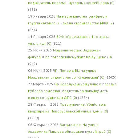
поджигатель-пироман мусорных контейнеров
(
0
)
(461)
19 Января 2026
На месте кинотеатра «Брест»
группа «Аквилон» начала строительство МФК
(
2
)
(634)
14 Января 2026
В ЖК «Ярцевская» с 4-го этажа
упал лифт
(
0
) (811)
25 Июня 2025
Мошенничество: Задержан
фигурант по потерпевшему жителю Кунцева
(
0
)
(942)
06 Июня 2025
ЧП: Пожар в БЦ на улице
Молдавская рядом с метро "Кунцевская"
(
0
) (1605)
27 Марта 2025
На Новолучанской улице в посёлке
Рублёво задержан водитель за попытку дать
взятку сотрудникам ДПС
(
0
) (1274)
28 Февраля 2025
Преступление: Убийство в
квартире на Новорублёвской улице дом 5
(
0
)
(1259)
06 Февраля 2025
Загадочное: На улице
Академика Павлова обнаружен пустой гроб
(
0
)