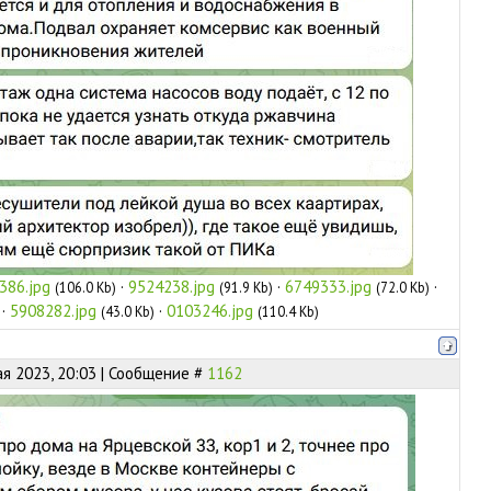
386.jpg
·
9524238.jpg
·
6749333.jpg
·
(106.0 Kb)
(91.9 Kb)
(72.0 Kb)
·
5908282.jpg
·
0103246.jpg
(43.0 Kb)
(110.4 Kb)
ая 2023, 20:03 | Сообщение #
1162