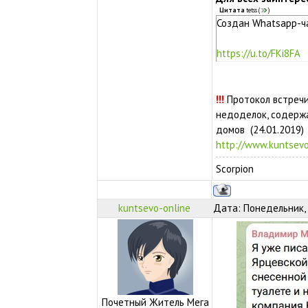
Цитата
tetss
(
)
Создан Whatsapp-ч
https://u.to/FKi8FA
!!!
Протокол встречи
недоделок, содерж
домов (24.01.2019)
http://www.kuntsevo
Scorpion
kuntsevo-online
Дата: Понедельник, 
Почетный Житель Мега