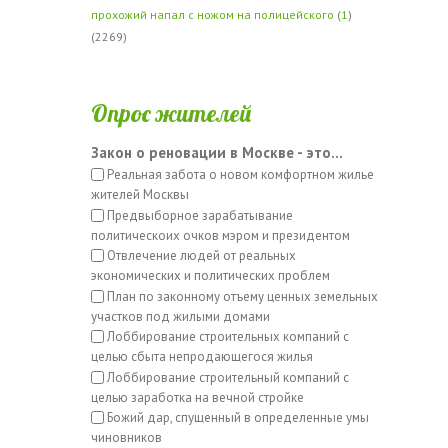
прохожий напал с ножом на полицейского
(
1
)
(2269)
Опрос жителей
Закон о реновации в Москве - это...
Реальная забота о новом комфортном жилье
жителей Москвы
Предвыборное зарабатывание
политическоих очков мэром и президентом
Отвлечение людей от реальных
экономических и политических проблем
План по законному отъему ценных земельных
участков под жилыми домами
Лоббирование строительных компаний с
целью сбыта непродающегося жилья
Лоббирование строительный компаний с
целью заработка на вечной стройке
Божий дар, спущенный в определенные умы
чиновников