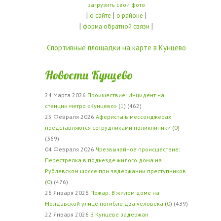
загрузить свои фото
|
|
|
о сайте
о районе
|
|
форма обратной связи
Спортивные площадки на карте в Кунцево
Новости Кунцево
24 Марта 2026
Проишествие: Инцидент на
станции метро «Кунцево»
(
1
) (462)
25 Февраля 2026
Аферисты в мессенджерах
представляются сотрудниками поликлиники
(
0
)
(369)
04 Февраля 2026
Чрезвычайное происшествие:
Перестрелка в подъезде жилого дома на
Рублевском шоссе при задержании преступников
(
0
) (476)
26 Января 2026
Пожар: В жилом доме на
Молдавской улице погибло два человека
(
0
) (439)
22 Января 2026
В Кунцеве задержан