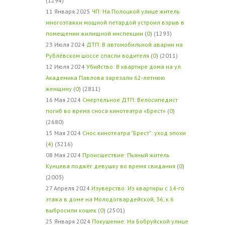
(1294)
11 Января 2025
ЧП: На Полоцкой улице житель
многоэтажки мощной петардой устроил взрыв в
помещении жилищной инспекции
(
0
) (1293)
23 Июля 2024
ДТП: В автомобильной аварии на
Рублёвском шоссе спасли водителя
(
0
) (2011)
12 Июля 2024
Убийство: В квартире дома на ул.
Академика Павлова зарезали 62-летнюю
женщину
(
0
) (2811)
16 Мая 2024
Смертельное ДТП: Велосипедист
погиб во время сноса кинотеатра «Брест»
(
0
)
(2680)
15 Мая 2024
Снос кинотеатра "Брест": уход эпохи
(
4
) (3216)
08 Мая 2024
Происшествие: Пьяный житель
Кунцева поджёг девушку во время свидания
(
0
)
(2003)
27 Апреля 2024
Изуверство: Из квартиры с 14-го
этажа в доме на Молодогвардейской, 36, к.6
выбросили кошек
(
0
) (2501)
25 Января 2024
Покушение: На Бобруйской улице