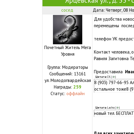
Ярцевская ул., д. 33 -
сосед
Дата: Четверг, 08 Н
Для удобства новос
перемещены послед
телефон УК предос
Почетный Житель Мега
Контакт человека, 
Уровня
Равиля Загитовна Те
Группа: Модераторы
Предоставила
Ива
Сообщений:
13161
Цитата
СК
(
)
ул.
Молодогвардейская
8 (903) 797-66-95 
Награды:
259
остальное тоже8 (9
Статус:
оффлайн
Цитата
Lacho
(
)
новый тел. БЕСПЛА
Для всех заинтере