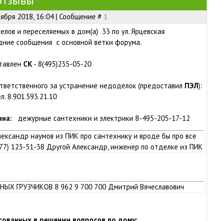
 отзывы
оября 2018, 16:04 | Сообщение #
1
елов и переселяемых в дом(а) 33 по ул. Ярцевская
ние сообщения с основной ветки форума.
тавлен
СК
- 8(495)235-05-20
ответственного за устранение недоделок (предоставил
ПЭЛ
):
л. 8.901.593.21.10
нна:
дежурные сантехники и электрики 8-495-205-17-12
Александр наумов из ПИК про сантехнику и вроде бы про все
77) 123-51-38 Другой Александр, инженер по отделке из ПИК
ТНЫХ ГРУЗЧИКОВ 8 962 9 700 700 Дмитрий Вячеславович
сованных в решении вопросов по дому: