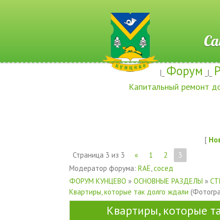
Сайт ж
Форум
|_
_|_
Капитальный ремонт д
[
Но
Страница
3
из
3
«
1
2
3
Модератор форума:
RAE
,
сосед
ФОРУМ КУНЦЕВО
»
ОСНОВНЫЕ РАЗДЕЛЫ
»
СТ
Квартиры, которые так долго ждали
(Фотогра
Квартиры, которые т