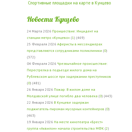
Спортивные площадки на карте в Кунцево
Новости Кунцево
24 Марта 2026
Проишествие: Инцидент на
станции метро «Кунцево»
(
1
) (469)
25 Февраля 2026
Аферисты в мессенджерах
представляются сотрудниками поликлиники
(
0
)
(372)
04 Февраля 2026
Чрезвычайное происшествие:
Перестрелка в подъезде жилого дома на
Рублевском шоссе при задержании преступников
(
0
) (481)
26 Января 2026
Пожар: В жилом доме на
Молдавской улице погибло два человека
(
0
) (443)
22 Января 2026
В Кунцеве задержан
поджигатель-пироман мусорных контейнеров
(
0
)
(463)
19 Января 2026
На месте кинотеатра «Брест»
группа «Аквилон» начала строительство МФК
(
2
)