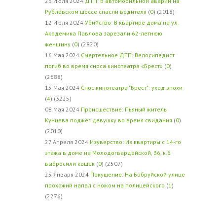
23 Июля 2024
ДТП: В автомобильной аварии на
Рублёвском шоссе спасли водителя
(
0
) (2018)
12 Июля 2024
Убийство: В квартире дома на ул.
Академика Павлова зарезали 62-летнюю
женщину
(
0
) (2820)
16 Мая 2024
Смертельное ДТП: Велосипедист
погиб во время сноса кинотеатра «Брест»
(
0
)
(2688)
15 Мая 2024
Снос кинотеатра "Брест": уход эпохи
(
4
) (3225)
08 Мая 2024
Происшествие: Пьяный житель
Кунцева поджёг девушку во время свидания
(
0
)
(2010)
27 Апреля 2024
Изуверство: Из квартиры с 14-го
этажа в доме на Молодогвардейской, 36, к.6
выбросили кошек
(
0
) (2507)
25 Января 2024
Покушение: На Бобруйской улице
прохожий напал с ножом на полицейского
(
1
)
(2276)