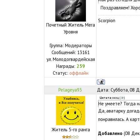
Поздравляем! Хоро
Scorpion
Почетный Житель Мега
Уровня
Группа: Модераторы
Сообщений:
13161
ул.
Молодогвардейская
Награды:
259
Статус:
оффлайн
Pelageya93
Дата: Суббота, 08 Д
Цитата
сосед
(
)
Не умеете? Тогда н
Да, аватарку догад
понравилась. А кар
Житель 5-го ранга
Добавлено
(08 Дека