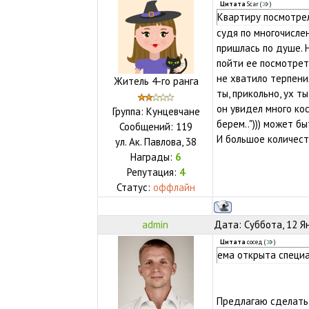
Цитата
Scar
(
)
Квартиру посмотрел
судя по многочисле
пришлась по душе. 
пойти ее посмотреть
не хватило терпени
Житель 4-го ранга
ты, прикольно, ух т
он увидел много кос
Группа: Кунцевчане
берем.."))) может б
Сообщений:
119
И большое количест
ул.
Ак. Павлова, 38
Награды:
6
Репутация:
4
Статус:
оффлайн
admin
Дата: Суббота, 12 Я
Цитата
сосед
(
)
ема открыта специ
Предлагаю сделать 