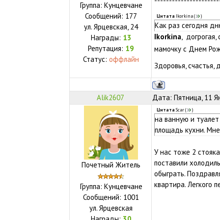
----------------------
Группа: Кунцевчане
Сообщений:
177
Цитата
Ikorkina
(
)
Как раз сегодня дн
ул.
Ярцевская, 24
Ikorkina
, догрогая,
Награды:
13
Репутация:
19
мамочку с Днем Рож
Статус:
оффлайн
Здоровья, счастья, 
Alik2607
Дата: Пятница, 11 Я
Цитата
Scar
(
)
на ванную и туалет
площадь кухни. Мн
У нас тоже 2 стояка
поставили холодиль
Почетный Житель
обыграть. Поздравл
квартира. Легкого п
Группа: Кунцевчане
Сообщений:
1001
ул.
Ярцевская
Награды:
30