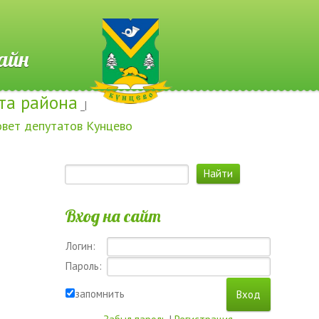
 Онлайн
та района
_|
овет депутатов Кунцево
Вход на сайт
Логин:
Пароль:
запомнить