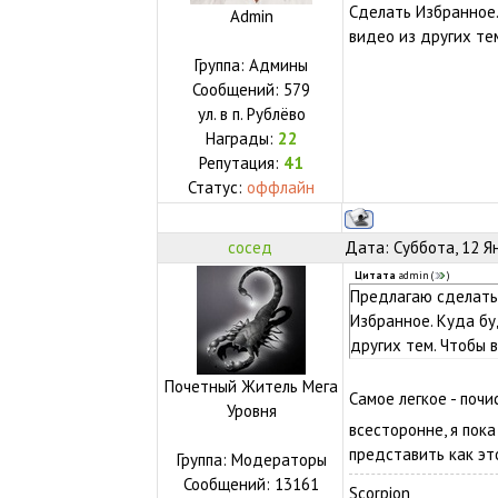
Сделать Избранное.
Admin
видео из других те
Группа: Админы
Сообщений:
579
ул.
в п. Рублёво
Награды:
22
Репутация:
41
Статус:
оффлайн
сосед
Дата: Суббота, 12 Я
Цитата
admin
(
)
Предлагаю сделать
Избранное. Куда бу
других тем. Чтобы 
Почетный Житель Мега
Самое легкое - поч
Уровня
всесторонне, я пока
представить как эт
Группа: Модераторы
Сообщений:
13161
Scorpion