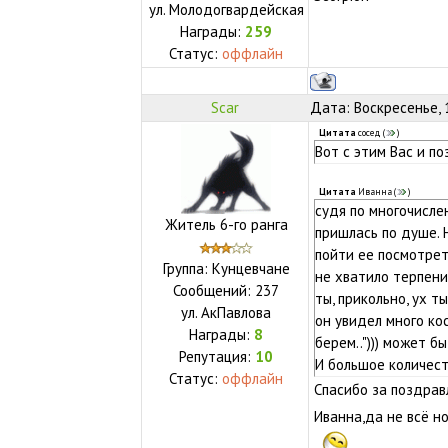
ул.
Молодогвардейская
Награды:
259
Статус:
оффлайн
Scar
Дата: Воскресенье, 
Цитата
сосед
(
)
Вот с этим Вас и п
Цитата
Иванна
(
)
судя по многочисле
Житель 6-го ранга
пришлась по душе. 
пойти ее посмотрет
Группа: Кунцевчане
не хватило терпени
Сообщений:
237
ты, прикольно, ух т
ул.
АкПавлова
он увидел много кос
Награды:
8
берем.."))) может б
Репутация:
10
И большое количест
Статус:
оффлайн
Спасибо за поздрав
Иванна,да не всё н