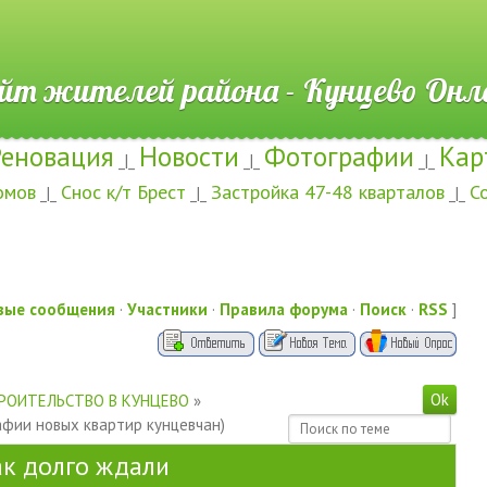
ителей района - Кунцево
Реновация
Новости
Фотографии
Кар
_|_
_|_
_|_
омов
Снос к/т Брест
Застройка 47-48 кварталов
С
_|_
_|_
_|_
вые сообщения
·
Участники
·
Правила форума
·
Поиск
·
RSS
]
РОИТЕЛЬСТВО В КУНЦЕВО
»
фии новых квартир кунцевчан)
ак долго ждали