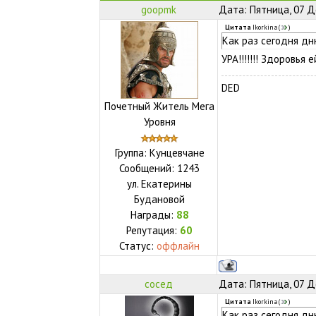
goopmk
Дата: Пятница, 07 Д
Цитата
Ikorkina
(
)
Как раз сегодня дн
УРА!!!!!!! Здоровья 
DED
Почетный Житель Мега
Уровня
Группа: Кунцевчане
Сообщений:
1243
ул.
Екатерины
Будановой
Награды:
88
Репутация:
60
Статус:
оффлайн
сосед
Дата: Пятница, 07 Д
Цитата
Ikorkina
(
)
Как раз сегодня дн