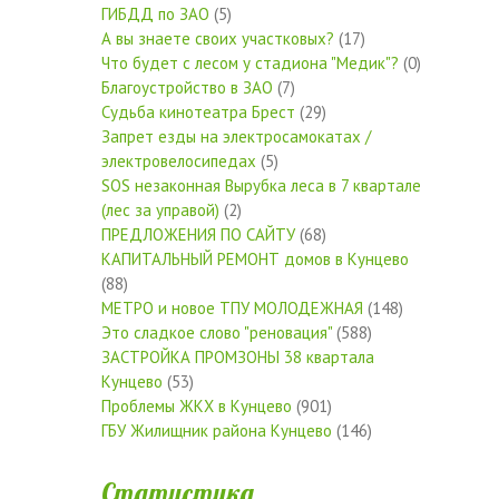
ГИБДД по ЗАО
(5)
А вы знаете своих участковых?
(17)
Что будет с лесом у стадиона "Медик"?
(0)
Благоустройство в ЗАО
(7)
Судьба кинотеатра Брест
(29)
Запрет езды на электросамокатах /
электровелосипедах
(5)
SOS незаконная Вырубка леса в 7 квартале
(лес за управой)
(2)
ПРЕДЛОЖЕНИЯ ПО САЙТУ
(68)
КАПИТАЛЬНЫЙ РЕМОНТ домов в Кунцево
(88)
МЕТРО и новое ТПУ МОЛОДЕЖНАЯ
(148)
Это сладкое слово "реновация"
(588)
ЗАСТРОЙКА ПРОМЗОНЫ 38 квартала
Кунцево
(53)
Проблемы ЖКХ в Кунцево
(901)
ГБУ Жилищник района Кунцево
(146)
Статистика