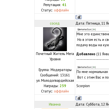
Репутация:
41
Статус:
оффлайн
сосед
Дата: Пятница, 11 Я
Цитата
Scar
(
)
Мне это единствен
Но в этом есть и с
подачу воды на кух
Почетный Житель Мега
Добавлено
(11 Янва
Уровня
----------------------
Цитата
Scar
(
)
Группа: Модераторы
По мне нормальная
Сообщений:
13161
Вот с этим Вас и п
ул.
Молодогвардейская
Награды:
259
Scorpion
Статус:
оффлайн
Иванна
Дата: Суббота, 12 Я