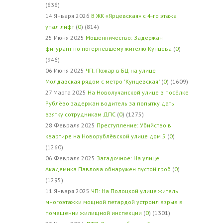
(636)
14 Января 2026
В ЖК «Ярцевская» с 4-го этажа
упал лифт
(
0
) (814)
25 Июня 2025
Мошенничество: Задержан
фигурант по потерпевшему жителю Кунцева
(
0
)
(946)
06 Июня 2025
ЧП: Пожар в БЦ на улице
Молдавская рядом с метро "Кунцевская"
(
0
) (1609)
27 Марта 2025
На Новолучанской улице в посёлке
Рублёво задержан водитель за попытку дать
взятку сотрудникам ДПС
(
0
) (1275)
28 Февраля 2025
Преступление: Убийство в
квартире на Новорублёвской улице дом 5
(
0
)
(1260)
06 Февраля 2025
Загадочное: На улице
Академика Павлова обнаружен пустой гроб
(
0
)
(1295)
11 Января 2025
ЧП: На Полоцкой улице житель
многоэтажки мощной петардой устроил взрыв в
помещении жилищной инспекции
(
0
) (1301)