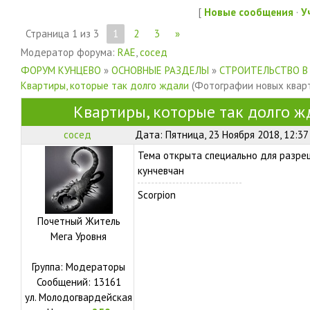
[
Новые сообщения
·
У
Страница
1
из
3
1
2
3
»
Модератор форума:
RAE
,
сосед
ФОРУМ КУНЦЕВО
»
ОСНОВНЫЕ РАЗДЕЛЫ
»
СТРОИТЕЛЬСТВО В
Квартиры, которые так долго ждали
(Фотографии новых кварт
Квартиры, которые так долго ж
сосед
Дата: Пятница, 23 Ноября 2018, 12:37
Тема открыта специально для разре
кунчевчан
Scorpion
Почетный Житель
Мега Уровня
Группа: Модераторы
Сообщений:
13161
ул.
Молодогвардейская