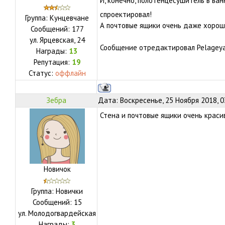
И, конечно, полотенцесушитель в ван
спроектировал!
Группа: Кунцевчане
А почтовые ящики очень даже хорош
Сообщений:
177
ул.
Ярцевская, 24
Сообщение отредактировал
Pelagey
Награды:
13
Репутация:
19
Статус:
оффлайн
Зебра
Дата: Воскресенье, 25 Ноября 2018, 0
Стена и почтовые ящики очень красив
Новичок
Группа: Новички
Сообщений:
15
ул.
Молодогвардейская
Награды:
3