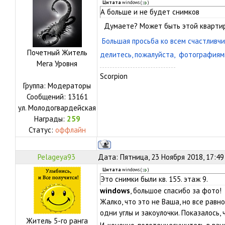
Цитата
windows
(
)
А больше и не будет снимков
Думаете? Может быть этой квартиры
Большая просьба ко всем счастливч
Почетный Житель
делитесь, пожалуйста, фотографиям
Мега Уровня
Scorpion
Группа: Модераторы
Сообщений:
13161
ул.
Молодогвардейская
Награды:
259
Статус:
оффлайн
Pelageya93
Дата: Пятница, 23 Ноября 2018, 17:4
Цитата
windows
(
)
Это снимки были кв. 155. этаж 9.
windows
, большое спасибо за фото!
Жалко, что это не Ваша, но все равн
одни углы и закоулочки. Показалось, 
Житель 5-го ранга