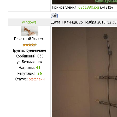
Прикрепления:
6231880.jpg
(34.2 Kb)
windows
Дата: Пятница, 23 Ноября 2018, 12:3
Почетный Житель
Группа: Кунцевчане
Сообщений:
836
ул.
Безымянная
Награды:
41
Репутация:
26
Статус:
оффлайн