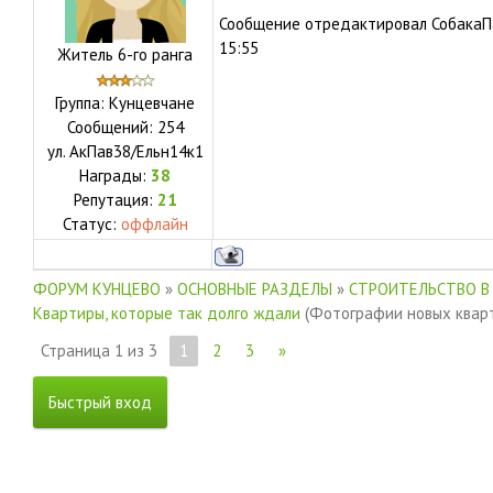
Сообщение отредактировал
СобакаП
15:55
Житель 6-го ранга
Группа: Кунцевчане
Сообщений:
254
ул.
АкПав38/Ельн14к1
Награды:
38
Репутация:
21
Статус:
оффлайн
ФОРУМ КУНЦЕВО
»
ОСНОВНЫЕ РАЗДЕЛЫ
»
СТРОИТЕЛЬСТВО В
Квартиры, которые так долго ждали
(Фотографии новых кварт
Страница
1
из
3
1
2
3
»