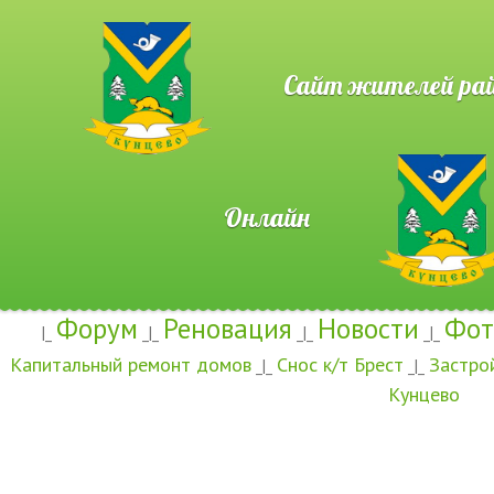
Сайт жителей район
Онлайн
Форум
Реновация
Новости
Фот
|_
_|_
_|_
_|_
Капитальный ремонт домов
Снос к/т Брест
Застро
_|_
_|_
Кунцево