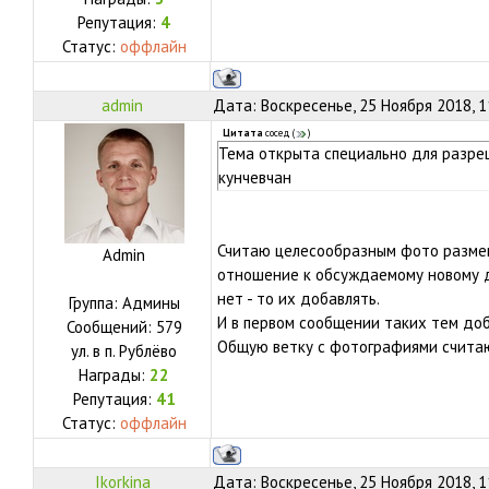
Репутация:
4
Статус:
оффлайн
admin
Дата: Воскресенье, 25 Ноября 2018, 
Цитата
сосед
(
)
Тема открыта специально для разр
кунчевчан
Считаю целесообразным фото размещ
Admin
отношение к обсуждаемому новому до
нет - то их добавлять.
Группа: Админы
И в первом сообщении таких тем доб
Сообщений:
579
Общую ветку с фотографиями считаю
ул.
в п. Рублёво
Награды:
22
Репутация:
41
Статус:
оффлайн
Ikorkina
Дата: Воскресенье, 25 Ноября 2018, 