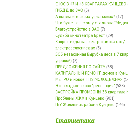
СНОС В 47 И 48 КВАРТАЛАХ КУНЦЕВО
ГИБДД по ЗАО
(5)
А вы знаете своих участковых?
(17)
Что будет с лесом у стадиона "Медик
Благоустройство в ЗАО
(7)
Судьба кинотеатра Брест
(29)
Запрет езды на электросамокатах /
электровелосипедах
(5)
SOS незаконная Вырубка леса в 7 квар
управой)
(2)
ПРЕДЛОЖЕНИЯ ПО САЙТУ
(68)
КАПИТАЛЬНЫЙ РЕМОНТ домов в Кунц
МЕТРО и новое ТПУ МОЛОДЕЖНАЯ
(1
Это сладкое слово "реновация"
(588)
ЗАСТРОЙКА ПРОМЗОНЫ 38 квартала 
Проблемы ЖКХ в Кунцево
(901)
ГБУ Жилищник района Кунцево
(146)
Статистика