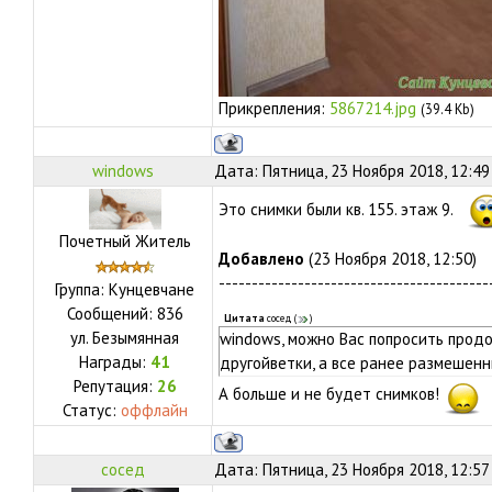
Прикрепления:
5867214.jpg
(39.4 Kb)
windows
Дата: Пятница, 23 Ноября 2018, 12:4
Это снимки были кв. 155. этаж 9.
Почетный Житель
Добавлено
(23 Ноября 2018, 12:50)
-----------------------------------------
Группа: Кунцевчане
Сообщений:
836
Цитата
сосед
(
)
ул.
Безымянная
windows, можно Вас попросить про
Награды:
41
другойветки, а все ранее размешенны
Репутация:
26
А больше и не будет снимков!
Статус:
оффлайн
сосед
Дата: Пятница, 23 Ноября 2018, 12:57