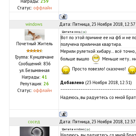
Награды:
259
Статус:
оффлайн
windows
Дата: Пятница, 23 Ноября 2018, 12:37
Цитата
сосед
(
)
Вот по этой причине ее на фб и не 
Почетный Житель
получена приличная квартира.
Мерили рулеткой хибару... всё точно,
Группа: Кунцевчане
больше вышло
Меньше нету.. н
Сообщений:
836
Просто повезло! сказочно!
ул.
Безымянная
Награды:
41
Добавлено
(23 Ноября 2018, 12:31)
Репутация:
26
-----------------------------------------
Статус:
оффлайн
Надеюсь, вы радуетесь со мной Брать
сосед
Дата: Пятница, 23 Ноября 2018, 12:37
Цитата
windows
(
)
Надеюсь, вы радуетесь со мной Брат