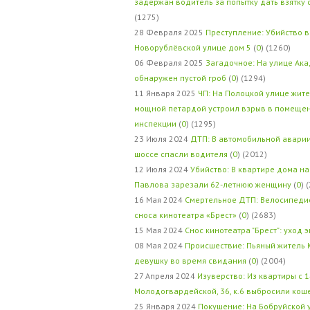
задержан водитель за попытку дать взятку
(1275)
28 Февраля 2025
Преступление: Убийство в
Новорублёвской улице дом 5
(
0
) (1260)
06 Февраля 2025
Загадочное: На улице Ак
обнаружен пустой гроб
(
0
) (1294)
11 Января 2025
ЧП: На Полоцкой улице жит
мощной петардой устроил взрыв в помеще
инспекции
(
0
) (1295)
23 Июля 2024
ДТП: В автомобильной авари
шоссе спасли водителя
(
0
) (2012)
12 Июля 2024
Убийство: В квартире дома на
Павлова зарезали 62-летнюю женщину
(
0
) 
16 Мая 2024
Смертельное ДТП: Велосипедис
сноса кинотеатра «Брест»
(
0
) (2683)
15 Мая 2024
Снос кинотеатра "Брест": уход 
08 Мая 2024
Происшествие: Пьяный житель 
девушку во время свидания
(
0
) (2004)
27 Апреля 2024
Изуверство: Из квартиры с 1
Молодогвардейской, 36, к.6 выбросили кош
25 Января 2024
Покушение: На Бобруйской 