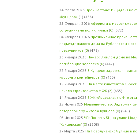
24 Марта 2026
Проишествие: Инцидент на с
«Кунцево»
(
1
) (466)
25 Февраля 2026
Аферисты в мессенджерах
сотрудниками поликлиники
(
0
) (372)
04 Февраля 2026
Чрезвычайное происшеств
подъезде жилого дома на Рублевском шосс
преступников
(
0
) (479)
26 Января 2026
Пожар: В жилом доме на Мо
погибло два человека
(
0
) (442)
22 Января 2026
В Кунцеве задержан поджи
мусорных контейнеров
(
0
) (463)
19 Января 2026
На месте кинотеатра «Брест
начала строительство МФК
(
2
) (635)
14 Января 2026
В ЖК «Ярцевская» с 4-го эта
25 Июня 2025
Мошенничество: Задержан фи
потерпевшему жителю Кунцева
(
0
) (945)
06 Июня 2025
ЧП: Пожар в БЦ на улице Мол
"Кунцевская"
(
0
) (1608)
27 Марта 2025
На Новолучанской улице в п