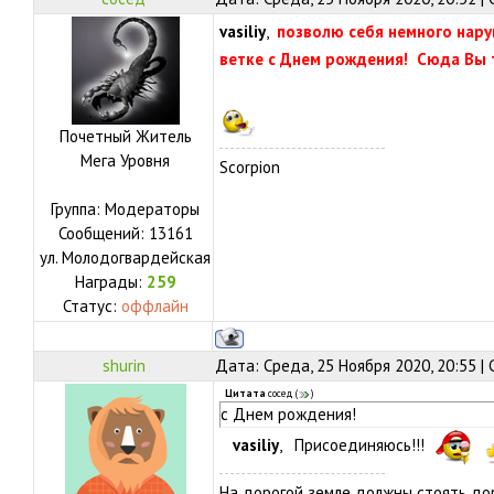
vasiliy
,
позволю себя немного нару
ветке с Днем рождения! Сюда Вы 
Почетный Житель
Мега Уровня
Scorpion
Группа: Модераторы
Сообщений:
13161
ул.
Молодогвардейская
Награды:
259
Статус:
оффлайн
shurin
Дата: Среда, 25 Ноября 2020, 20:55 
Цитата
сосед
(
)
с Днем рождения!
vasiliy
, Присоединяюсь!!!
На дорогой земле должны стоять дор