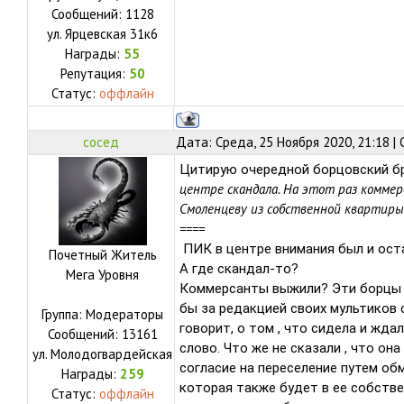
Сообщений:
1128
ул.
Ярцевская 31к6
Награды:
55
Репутация:
50
Статус:
оффлайн
сосед
Дата: Среда, 25 Ноября 2020, 21:18 
Цитирую очередной борцовский б
центре скандала. На этот раз комме
Смоленцеву из собственной квартиры. 
====
ПИК в центре внимания был и оста
Почетный Житель
А где скандал-то?
Мега Уровня
Коммерсанты выжили? Эти борцы с
бы за редакцией своих мультиков 
Группа: Модераторы
говорит, о том , что сидела и жд
Сообщений:
13161
слово. Что же не сказали , что он
ул.
Молодогвардейская
согласие на переселение путем об
Награды:
259
которая также будет в ее собстве
Статус:
оффлайн