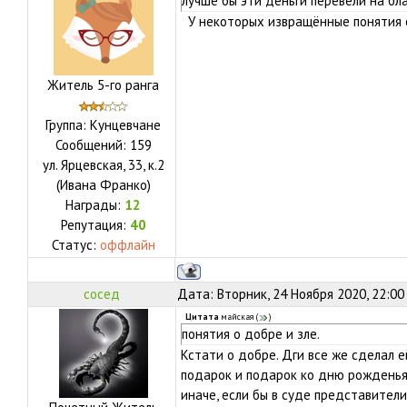
лучше бы эти деньги перевели на бл
У некоторых извращённые понятия о
Житель 5-го ранга
Группа: Кунцевчане
Сообщений:
159
ул.
Ярцевская, 33, к.2
(Ивана Франко)
Награды:
12
Репутация:
40
Статус:
оффлайн
сосед
Дата: Вторник, 24 Ноября 2020, 22:00
Цитата
майская
(
)
понятия о добре и зле.
Кстати о добре. Дги все же сделал 
подарок и подарок ко дню рожденья.
иначе, если бы в суде представите