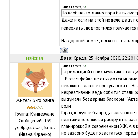
Цитата
сосед
(
)
Но вообще-то давно пора быть смот
Даже и если на этой неделе дадут с
переехать , подпортился получается
На дорогой земле должны стоять дор
майская
Дата: Среда, 25 Ноября 2020, 22:20 
Цитата
сосед
(
)
за редакцией своих мультиков след
В этом фейке не стыкуются многие ф
неважно - главное прокукарекать. Н
некреативный, ведь события стали р
выдумали бездарные блохеры. "Актё
Житель 5-го ранга
роли.
Гораздо лучше бы продавался сюжет 
Группа: Кунцевчане
неликвидного жилья раскрутить зас
Сообщений:
159
планировкой в современном ЖК. А в к
ул.
Ярцевская, 33, к.2
не зазорно будет хвастаться перед
(Ивана Франко)