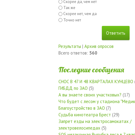
Скорее да, чем нет
Так же
Скорее нет, чем да
Точно нет
Результаты
|
Архив опросов
Всего ответов:
560
Последние сообщения
СНОС В 47 И 48 КВАРТАЛАХ КУНЦЕВО
ГИБДД по ЗАО
(5)
А вы знаете своих участковых?
(17)
Что будет с лесом у стадиона "Медик
Благоустройство в ЗАО
(7)
Судьба кинотеатра Брест
(29)
Запрет езды на электросамокатах /
электровелосипедах
(5)
SOS незаконная Вырубка леса в 7 квар