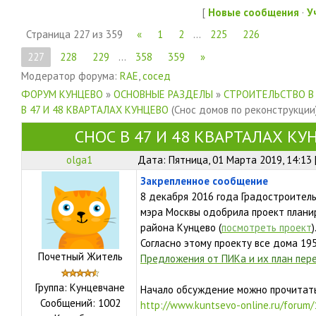
[
Новые сообщения
·
У
Страница
227
из
359
«
1
2
…
225
226
227
228
229
…
358
359
»
Модератор форума:
RAE
,
сосед
ФОРУМ КУНЦЕВО
»
ОСНОВНЫЕ РАЗДЕЛЫ
»
СТРОИТЕЛЬСТВО В
В 47 И 48 КВАРТАЛАХ КУНЦЕВО
(Снос домов по реконструкции
СНОС В 47 И 48 КВАРТАЛАХ КУ
olga1
Дата: Пятница, 01 Марта 2019, 14:13
Закрепленное сообщение
8 декабря 2016 года Градостроител
мэра Москвы одобрила проект плани
района Кунцево (
посмотреть проект
)
Согласно этому проекту все дома 19
Почетный Житель
Предложения от ПИКа и их план пере
Группа: Кунцевчане
Начало обсуждение можно прочитать
Сообщений:
1002
http://www.kuntsevo-online.ru/forum