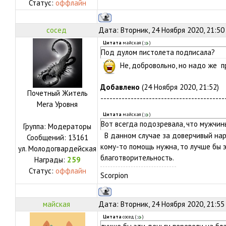
Статус:
оффлайн
сосед
Дата: Вторник, 24 Ноября 2020, 21:50
Цитата
майская
(
)
Под дулом пистолета подписала?
Не, добровольно, но надо же п
Добавлено
(24 Ноября 2020, 21:52)
Почетный Житель
-----------------------------------------
Мега Уровня
Цитата
майская
(
)
Вот всегда подозревала, что мужчи
Группа: Модераторы
В данном случае за доверчивый наро
Сообщений:
13161
кому-то помощь нужна, то лучше бы 
ул.
Молодогвардейская
благотворительность.
Награды:
259
Статус:
оффлайн
Scorpion
майская
Дата: Вторник, 24 Ноября 2020, 21:55
Цитата
сосед
(
)