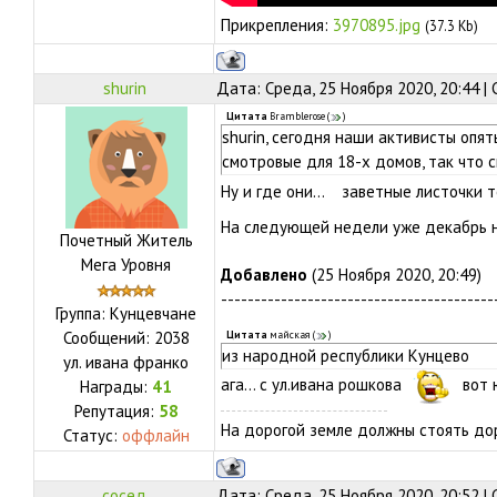
Прикрепления:
3970895.jpg
(37.3 Kb)
shurin
Дата: Среда, 25 Ноября 2020, 20:44 
Цитата
Bramblerose
(
)
shurin, сегодня наши активисты опят
смотровые для 18-х домов, так что 
Ну и где они... заветные листочки 
На следующей недели уже декабрь 
Почетный Житель
Мега Уровня
Добавлено
(25 Ноября 2020, 20:49)
-----------------------------------------
Группа: Кунцевчане
Сообщений:
2038
Цитата
майская
(
)
из народной республики Кунцево
ул.
ивана франко
ага... с ул.ивана рошкова
вот ю
Награды:
41
Репутация:
58
На дорогой земле должны стоять дор
Статус:
оффлайн
сосед
Дата: Среда, 25 Ноября 2020, 20:52 