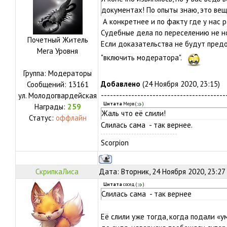
документах! По опыты знаю, это вещ
А конкретнее и по факту где у нас
Судебные дела по переселению не н
Почетный Житель
Если доказательства не будут пред
Мега Уровня
"включить модератора".
Группа: Модераторы
Добавлено
(24 Ноября 2020, 23:15)
Сообщений:
13161
-----------------------------------------
ул.
Молодогвардейская
Цитата
Мерв
(
)
Награды:
259
Жаль что её слили!
Статус:
оффлайн
Слилась сама - так вернее.
Scorpion
СкрипкаЛиса
Дата: Вторник, 24 Ноября 2020, 23:27
Цитата
сосед
(
)
Слилась сама - так вернее
Её слили уже тогда, когда подали «