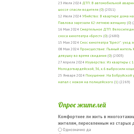
23 Июля 2024
ДТП: В автомобильной авари
шоссе спасли водителя
(
0
) (2011)
12 Июля 2024
Убийство: В квартире дома на
Павлова зарезали 62-летнюю женщину
(
0
) 
16 Мая 2024
Смертельное ДТП: Велосипедис
сноса кинотеатра «Брест»
(
0
) (2680)
15 Мая 2024
Снос кинотеатра "Брест": уход 
08 Мая 2024
Происшествие: Пьяный житель 
девушку во время свидания
(
0
) (2003)
27 Апреля 2024
Изуверство: Из квартиры с 1
Молодогвардейской, 36, к.6 выбросили кош
25 Января 2024
Покушение: На Бобруйской 
напал с ножом на полицейского
(
1
) (2269)
Опрос жителей
Комфортнее ли жить в многоэтажн
жителям, переселенным из старых
Однозначно да