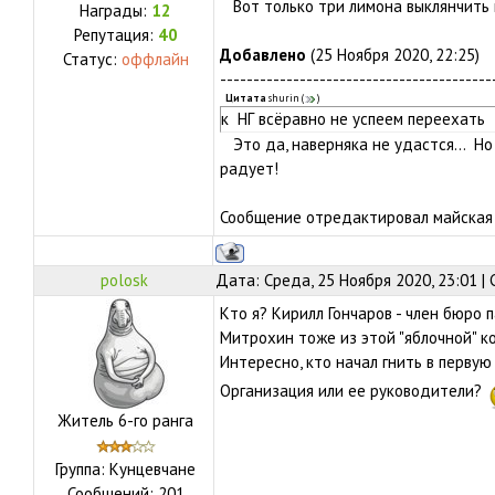
Вот только три лимона выклянчить н
Награды:
12
Репутация:
40
Добавлено
(25 Ноября 2020, 22:25)
Статус:
оффлайн
-----------------------------------------
Цитата
shurin
(
)
к НГ всёравно не успеем переехать
Это да, наверняка не удастся... Но
радует!
Сообщение отредактировал
майская
polosk
Дата: Среда, 25 Ноября 2020, 23:01 
Кто я? Кирилл Гончаров - член бюро п
Митрохин тоже из этой "яблочной" к
Интересно, кто начал гнить в первую
Организация или ее руководители?
Житель 6-го ранга
Группа: Кунцевчане
Сообщений:
201