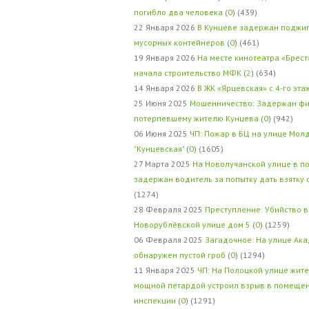
погибло два человека
(
0
) (439)
22 Января 2026
В Кунцеве задержан поджи
мусорных контейнеров
(
0
) (461)
19 Января 2026
На месте кинотеатра «Брест
начала строительство МФК
(
2
) (634)
14 Января 2026
В ЖК «Ярцевская» с 4-го эта
25 Июня 2025
Мошенничество: Задержан фи
потерпевшему жителю Кунцева
(
0
) (942)
06 Июня 2025
ЧП: Пожар в БЦ на улице Мол
"Кунцевская"
(
0
) (1605)
27 Марта 2025
На Новолучанской улице в п
задержан водитель за попытку дать взятку
(1274)
28 Февраля 2025
Преступление: Убийство в
Новорублёвской улице дом 5
(
0
) (1259)
06 Февраля 2025
Загадочное: На улице Ак
обнаружен пустой гроб
(
0
) (1294)
11 Января 2025
ЧП: На Полоцкой улице жит
мощной петардой устроил взрыв в помеще
инспекции
(
0
) (1291)