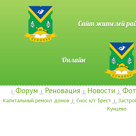
Сайт жителей район
Онлайн
Форум
Реновация
Новости
Фот
|_
_|_
_|_
_|_
Капитальный ремонт домов
Снос к/т Брест
Застро
_|_
_|_
Кунцево