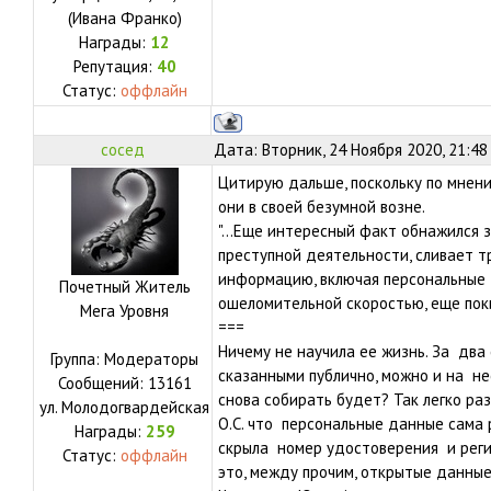
(Ивана Франко)
Награды:
12
Репутация:
40
Статус:
оффлайн
сосед
Дата: Вторник, 24 Ноября 2020, 21:48
Цитирую дальше, поскольку по мнени
они в своей безумной возне.
"...Еще интересный факт обнажился 
преступной деятельности, сливает 
информацию, включая персональные 
Почетный Житель
ошеломительной скоростью, еще поки
Мега Уровня
===
Ничему не научила ее жизнь. За два
Группа: Модераторы
сказанными публично, можно и на не
Сообщений:
13161
снова собирать будет? Так легко ра
ул.
Молодогвардейская
О.С. что персональные данные сама 
Награды:
259
скрыла номер удостоверения и реги
Статус:
оффлайн
это, между прочим, открытые данные