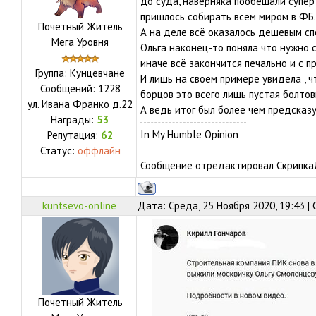
до суда, наверняка пообещали супер
пришлось собирать всем миром в ФБ.
Почетный Житель
А на деле всё оказалось дешевым сп
Мега Уровня
Ольга наконец-то поняла что нужно 
иначе всё закончится печально и с п
Группа: Кунцевчане
И лишь на своём примере увидела , ч
Сообщений:
1228
борцов это всего лишь пустая болтовня
ул.
Ивана Франко д.22
А ведь итог был более чем предсказу
Награды:
53
In My Humble Opinion
Репутация:
62
Статус:
оффлайн
Сообщение отредактировал
Скрипка
kuntsevo-online
Дата: Среда, 25 Ноября 2020, 19:43 
Почетный Житель