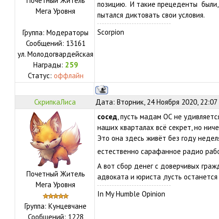
Почетный Житель
позицию. И такие прецеденты были, 
Мега Уровня
пытался диктовать свои условия.
Scorpion
Группа: Модераторы
Сообщений:
13161
ул.
Молодогвардейская
Награды:
259
Статус:
оффлайн
СкрипкаЛиса
Дата: Вторник, 24 Ноября 2020, 22:07
сосед
, пусть мадам ОС не удивляется
наших кварталах всё секрет, но ниче
Это она здесь живёт без году неделя
естественно сарафанное радио раб
А вот сбор денег с доверчивых граж
Почетный Житель
адвоката и юриста ,пусть останется 
Мега Уровня
In My Humble Opinion
Группа: Кунцевчане
Сообщений:
1228