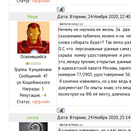
Статус:
оффлайн
Мерв
Дата: Вторник, 24 Ноября 2020, 22:40
Цитата
сосед
(
)
Ничему не научила ее жизнь. За два
сказанными публично, можно и на не
снова собирать будет? Так легко ра
О.С. что персональные данные сама 
скрыла номер удостоверения и реги
Освоившийся
это, между прочим, открытые данны
в адвокатской палате Москвы, зарег
Группа: Кунцевчане
номером 77/2905, удостоверение 56
Сообщений:
47
Я конечно извиняюсь, но у вас ведь
ул.
Коцюбинского
документах! По опыты знаю, это вещь
Награды:
3
посмотрел на ФБ её ленту, девченка 
Репутация:
-4
Статус:
оффлайн
сосед
Дата: Вторник, 24 Ноября 2020, 23:14
Цитата
Мерв
(
)
Я конечно извиняюсь, но у вас ведь