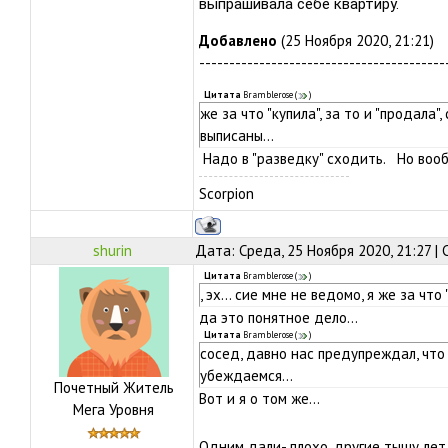
выпрашивала себе квартиру.
Добавлено
(25 Ноября 2020, 21:21)
-----------------------------------------
Цитата
Bramblerose
(
)
же за что "купила", за то и "продала
выписаны...
Надо в "разведку" сходить. Но воо
Scorpion
shurin
Дата: Среда, 25 Ноября 2020, 21:27 |
Цитата
Bramblerose
(
)
, эх... сие мне не ведомо, я же за что 
да это понятное дело...
Цитата
Bramblerose
(
)
сосед, давно нас предупреждал, что
убеждаемся...
Почетный Житель
Вот и я о том же...
Мега Уровня
Одним дали- плохо, другие тыщу ле