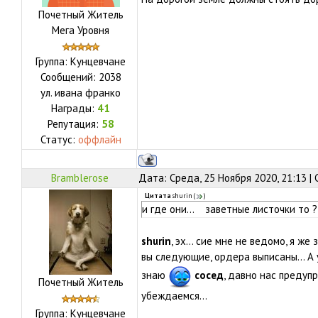
Почетный Житель
Мега Уровня
Группа: Кунцевчане
Сообщений:
2038
ул.
ивана франко
Награды:
41
Репутация:
58
Статус:
оффлайн
Bramblerose
Дата: Среда, 25 Ноября 2020, 21:13 
Цитата
shurin
(
)
и где они... заветные листочки то 
shurin
, эх... сие мне не ведомо, я же 
вы следующие, ордера выписаны... А 
знаю
сосед
, давно нас предуп
Почетный Житель
убеждаемся...
Группа: Кунцевчане