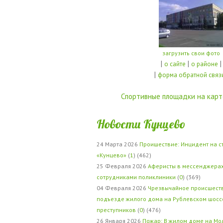
загрузить свои фото
|
|
|
о сайте
о районе
|
форма обратной связ
Спортивные площадки на карт
Новости Кунцево
24 Марта 2026
Проишествие: Инцидент на с
«Кунцево»
(
1
) (462)
25 Февраля 2026
Аферисты в мессенджерах
сотрудниками поликлиники
(
0
) (369)
04 Февраля 2026
Чрезвычайное происшеств
подъезде жилого дома на Рублевском шосс
преступников
(
0
) (476)
26 Января 2026
Пожар: В жилом доме на Мо