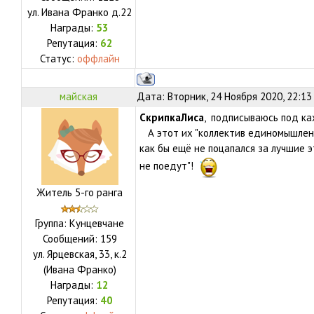
ул.
Ивана Франко д.22
Награды:
53
Репутация:
62
Статус:
оффлайн
майская
Дата: Вторник, 24 Ноября 2020, 22:13
СкрипкаЛиса
, подписываюсь под к
А этот их "коллектив единомышленн
как бы ещё не поцапался за лучшие э
не поедут"!
Житель 5-го ранга
Группа: Кунцевчане
Сообщений:
159
ул.
Ярцевская, 33, к.2
(Ивана Франко)
Награды:
12
Репутация:
40