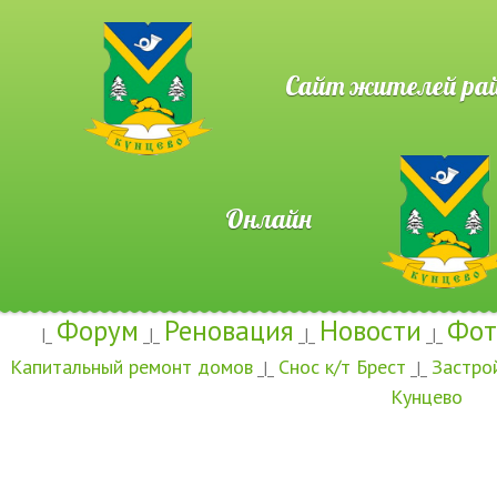
Сайт жителей район
Онлайн
Форум
Реновация
Новости
Фот
|_
_|_
_|_
_|_
Капитальный ремонт домов
Снос к/т Брест
Застро
_|_
_|_
Кунцево