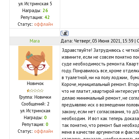
ул.
Истринская 5
Награды:
26
Репутация:
42
Статус:
оффлайн
Mara
Дата: Четверг, 03 Июня 2021, 15:39 |
Здравствуйте! Затрудняюсь с четко
извините, если не совсем понятно п
суде необходимость ремонта. Кварти
году. Понравилось все, кроме отделк
в туалетной, ни на полу лоджии, бу
Новичок
Короче, муниципальный ремонт. Втор
что не платит, квартирой интересует
Группа: Новички
делаю минимальный ремонт, не согла
Сообщений:
2
предъявляю иск о возмещении полови
ул.
Истринская
закону, если нет согласования, то д
Награды:
0
необходим. И вот как теперь доказа
Репутация:
0
так понятно, что ремонт был необхо
Статус:
оффлайн
меня в качестве аргументов и факто
стараюсь доказать необходимоть пли