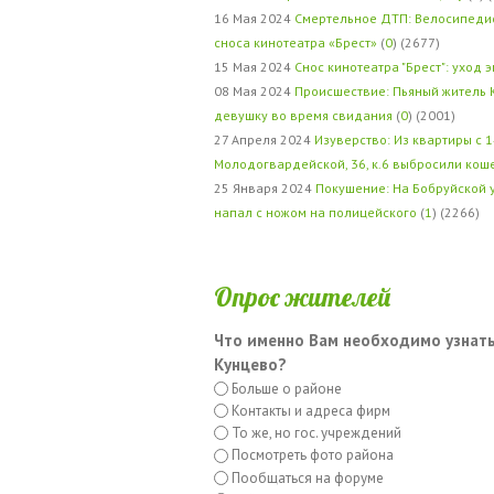
16 Мая 2024
Смертельное ДТП: Велосипедис
сноса кинотеатра «Брест»
(
0
) (2677)
15 Мая 2024
Снос кинотеатра "Брест": уход 
08 Мая 2024
Происшествие: Пьяный житель 
девушку во время свидания
(
0
) (2001)
27 Апреля 2024
Изуверство: Из квартиры с 1
Молодогвардейской, 36, к.6 выбросили кош
25 Января 2024
Покушение: На Бобруйской 
напал с ножом на полицейского
(
1
) (2266)
Опрос жителей
Что именно Вам необходимо узнать
Кунцево?
Больше о районе
Контакты и адреса фирм
То же, но гос. учреждений
Посмотреть фото района
Пообщаться на форуме