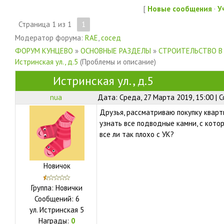
[
Новые сообщения
·
У
Страница
1
из
1
1
Модератор форума:
RAE
,
сосед
ФОРУМ КУНЦЕВО
»
ОСНОВНЫЕ РАЗДЕЛЫ
»
СТРОИТЕЛЬСТВО В
Истринская ул., д.5
(Проблемы и описание)
Истринская ул., д.5
nua
Дата: Среда, 27 Марта 2019, 15:00 |
Друзья, рассматриваю покупку кварт
узнать все подводные камни, с котор
все ли так плохо с УК?
Новичок
Группа: Новички
Сообщений:
6
ул.
Истринская 5
Награды:
0