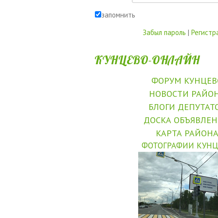
запомнить
Забыл пароль
|
Регистр
КУНЦЕВО-ОНЛАЙН
ФОРУМ КУНЦЕВ
НОВОСТИ РАЙО
БЛОГИ ДЕПУТАТ
ДОСКА ОБЪЯВЛЕ
КАРТА РАЙОН
ФОТОГРАФИИ КУНЦ