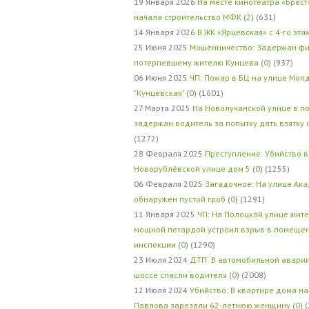
19 Января 2026
На месте кинотеатра «Брест
начала строительство МФК
(
2
) (631)
14 Января 2026
В ЖК «Ярцевская» с 4-го эта
25 Июня 2025
Мошенничество: Задержан фи
потерпевшему жителю Кунцева
(
0
) (937)
06 Июня 2025
ЧП: Пожар в БЦ на улице Мол
"Кунцевская"
(
0
) (1601)
27 Марта 2025
На Новолучанской улице в п
задержан водитель за попытку дать взятку
(1272)
28 Февраля 2025
Преступление: Убийство в
Новорублёвской улице дом 5
(
0
) (1255)
06 Февраля 2025
Загадочное: На улице Ак
обнаружен пустой гроб
(
0
) (1291)
11 Января 2025
ЧП: На Полоцкой улице жит
мощной петардой устроил взрыв в помеще
инспекции
(
0
) (1290)
23 Июля 2024
ДТП: В автомобильной авари
шоссе спасли водителя
(
0
) (2008)
12 Июля 2024
Убийство: В квартире дома на
Павлова зарезали 62-летнюю женщину
(
0
) 