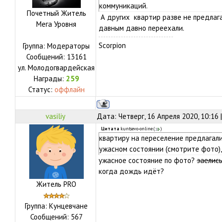
коммуникаций.
Почетный Житель
А других квартир разве не предлаг
Мега Уровня
давным давно переехали.
Scorpion
Группа: Модераторы
Сообщений:
13161
ул.
Молодогвардейская
Награды:
259
Статус:
оффлайн
vasiliy
Дата: Четверг, 16 Апреля 2020, 10:16
Цитата
kuntsevo-online
(
)
квартиру на переселение предлагали 
ужасном состоянии (смотрите фото),
ужасное состояние по фото?
заелись
когда дождь идёт?
Житель PRO
Группа: Кунцевчане
Сообщений:
567