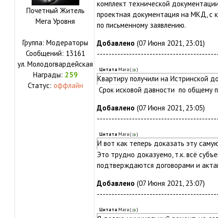
комплект технической документации 
Почетный Житель
проектная документация на МКД, с 
Мега Уровня
по письменному заявлению.
Группа: Модераторы
Добавлено
(07 Июня 2021, 23:01)
Сообщений:
13161
-----------------------------------------
ул.
Молодогвардейская
Цитата
Mara
(
)
Награды:
259
Квартиру получили на Истринской дом
Статус:
оффлайн
Срок исковой давности по общему пр
Добавлено
(07 Июня 2021, 23:05)
-----------------------------------------
Цитата
Mara
(
)
И вот как теперь доказать эту сам
Это трудно доказуемо, т.к. всё субъ
подтверждаются договорами и актам
Добавлено
(07 Июня 2021, 23:07)
-----------------------------------------
Цитата
Mara
(
)