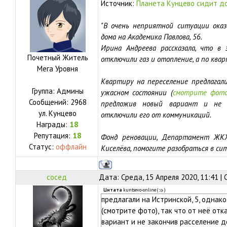
Источник:
Планета Кунцево сидит д
"В очень неприятной ситуации оказ
дома на Академика Павлова, 56.
Ирина Андреева рассказала, что в
Почетный Житель
отключили газ и отопление, а по ква
Мега Уровня
Квартиру на переселение предлагал
Группа: Админы
ужасном состоянии (
смотрите фот
Сообщений:
2968
предложив новый вариант и не з
ул.
Кунцево
отключили его от коммуникаций.
Награды:
18
Репутация:
18
Фонд реновации, Департамент ЖКХ,
Статус:
оффлайн
Киселёва, помогите разобраться в сит
сосед
Дата: Среда, 15 Апреля 2020, 11:41 |
Цитата
kuntsevo-online
(
)
предлагали на Истринской, 5, однак
(смотрите фото), так что от неё отк
вариант и не закончив расселение д