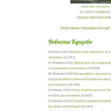
загрузить свои фото
|
|
|
о сайте
о районе
|
форма обратной связ
Спортивные площадки на карт
Новости Кунцево
24 Марта 2026
Проишествие: Инцидент на с
«Кунцево»
(
1
) (452)
25 Февраля 2026
Аферисты в мессенджерах
сотрудниками поликлиники
(
0
) (364)
04 Февраля 2026
Чрезвычайное происшеств
подъезде жилого дома на Рублевском шосс
преступников
(
0
) (468)
26 Января 2026
Пожар: В жилом доме на Мо
погибло два человека
(
0
) (436)
22 Января 2026
В Кунцеве задержан поджи
мусорных контейнеров
(
0
) (456)