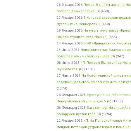
26 Января 2026
Пожар: В жилом доме на Мо
погибло два человека
(
0
) (439)
22 Января 2026
В Кунцеве задержан поджи
мусорных контейнеров
(
0
) (460)
19 Января 2026
На месте кинотеатра «Брест
начала строительство МФК
(
2
) (633)
14 Января 2026
В ЖК «Ярцевская» с 4-го эта
25 Июня 2025
Мошенничество: Задержан фи
потерпевшему жителю Кунцева
(
0
) (942)
06 Июня 2025
ЧП: Пожар в БЦ на улице Мол
"Кунцевская"
(
0
) (1605)
27 Марта 2025
На Новолучанской улице в п
задержан водитель за попытку дать взятку
(1274)
28 Февраля 2025
Преступление: Убийство в
Новорублёвской улице дом 5
(
0
) (1259)
06 Февраля 2025
Загадочное: На улице Ак
обнаружен пустой гроб
(
0
) (1294)
11 Января 2025
ЧП: На Полоцкой улице жит
мощной петардой устроил взрыв в помеще