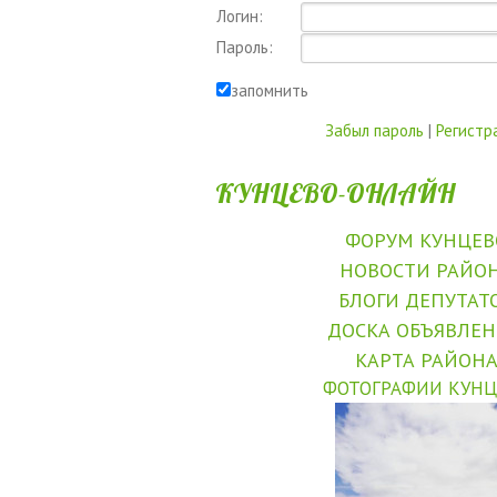
Логин:
Пароль:
запомнить
Забыл пароль
|
Регистр
КУНЦЕВО-ОНЛАЙН
ФОРУМ КУНЦЕВ
НОВОСТИ РАЙО
БЛОГИ ДЕПУТАТ
ДОСКА ОБЪЯВЛЕ
КАРТА РАЙОН
ФОТОГРАФИИ КУНЦ