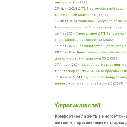
инспекции
(
0
) (1291)
23 Июля 2024
ДТП: В автомобильной авари
шоссе спасли водителя
(
0
) (2011)
12 Июля 2024
Убийство: В квартире дома на
Павлова зарезали 62-летнюю женщину
(
0
) 
16 Мая 2024
Смертельное ДТП: Велосипедис
сноса кинотеатра «Брест»
(
0
) (2680)
15 Мая 2024
Снос кинотеатра "Брест": уход 
08 Мая 2024
Происшествие: Пьяный житель 
девушку во время свидания
(
0
) (2002)
27 Апреля 2024
Изуверство: Из квартиры с 1
Молодогвардейской, 36, к.6 выбросили кош
25 Января 2024
Покушение: На Бобруйской 
напал с ножом на полицейского
(
1
) (2269)
Опрос жителей
Комфортнее ли жить в многоэтажн
жителям, переселенным из старых