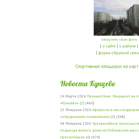
загрузить свои фото
|
|
|
о сайте
о районе
|
форма обратной связ
Спортивные площадки на карт
Новости Кунцево
24 Марта 2026
Проишествие: Инцидент на с
«Кунцево»
(
1
) (460)
25 Февраля 2026
Аферисты в мессенджерах
сотрудниками поликлиники
(
0
) (368)
04 Февраля 2026
Чрезвычайное происшеств
подъезде жилого дома на Рублевском шосс
преступников
(
0
) (474)