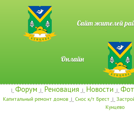
Сайт жителей район
Онлайн
Форум
Реновация
Новости
Фот
|_
_|_
_|_
_|_
Капитальный ремонт домов
Снос к/т Брест
Застро
_|_
_|_
Кунцево