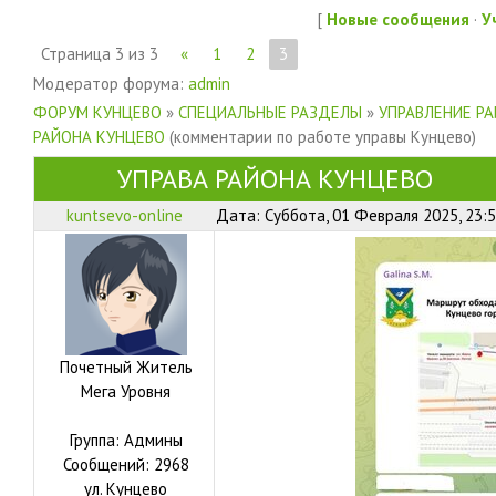
[
Новые сообщения
·
У
Страница
3
из
3
«
1
2
3
Модератор форума:
admin
ФОРУМ КУНЦЕВО
»
СПЕЦИАЛЬНЫЕ РАЗДЕЛЫ
»
УПРАВЛЕНИЕ Р
РАЙОНА КУНЦЕВО
(комментарии по работе управы Кунцево)
УПРАВА РАЙОНА КУНЦЕВО
kuntsevo-online
Дата: Суббота, 01 Февраля 2025, 23:
Почетный Житель
Мега Уровня
Группа: Админы
Сообщений:
2968
ул.
Кунцево