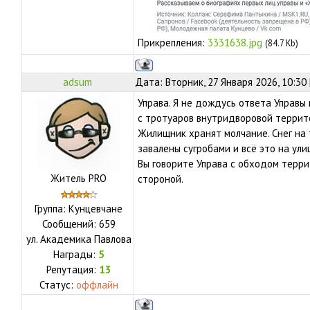
Прикрепления:
3331638.jpg
(84.7 Kb)
adsum
Дата: Вторник, 27 Января 2026, 10:30
Управа. Я не дождусь ответа Управы
с тротуаров внутридворовой террито
Жилищник хранят молчание. Снег на
завалены сугробами и всё это на ули
Вы говорите Управа с обходом терр
Житель PRO
стороной.
Группа: Кунцевчане
Сообщений:
659
ул.
Академика Павлова
Награды:
5
Репутация:
13
Статус:
оффлайн