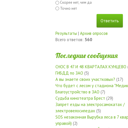
Скорее нет, чем да
Точно нет
Результаты
|
Архив опросов
Всего ответов:
560
Последние сообщения
СНОС В 47 И 48 КВАРТАЛАХ КУНЦЕВО
ГИБДД по ЗАО
(5)
А вы знаете своих участковых?
(17)
Что будет с лесом у стадиона "Медик
Благоустройство в ЗАО
(7)
Судьба кинотеатра Брест
(29)
Запрет езды на электросамокатах /
электровелосипедах
(5)
SOS незаконная Вырубка леса в 7 квар
управой)
(2)