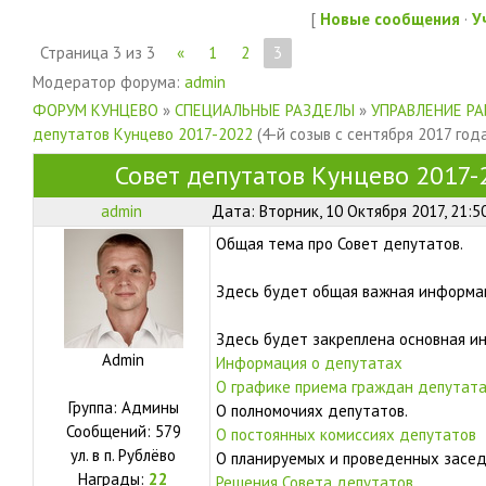
[
Новые сообщения
·
У
Страница
3
из
3
«
1
2
3
Модератор форума:
admin
ФОРУМ КУНЦЕВО
»
СПЕЦИАЛЬНЫЕ РАЗДЕЛЫ
»
УПРАВЛЕНИЕ Р
депутатов Кунцево 2017-2022
(4-й созыв с сентября 2017 год
Совет депутатов Кунцево 2017-
admin
Дата: Вторник, 10 Октября 2017, 21:5
Общая тема про Совет депутатов.
Здесь будет общая важная информац
Здесь будет закреплена основная и
Admin
Информация о депутатах
О графике приема граждан депутат
Группа: Админы
О полномочиях депутатов.
Сообщений:
579
О постоянных комиссиях депутатов
ул.
в п. Рублёво
О планируемых и проведенных засед
Награды:
22
Решения Совета депутатов