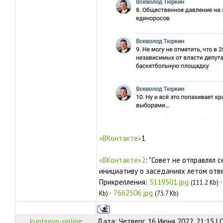
«ВКонтакте»
1
«ВКонтакте»2
: "Совет не отправлял с
инициативу о заседаниях летом отве
Прикрепления:
5119501.jpg
(111.2 Kb)
·
7662506.jpg
Kb)
(73.7 Kb)
kuntsevo-online
Дата: Четверг, 16 Июня 2022, 21:15 |