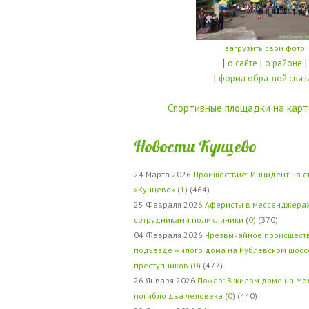
загрузить свои фото
|
|
|
о сайте
о районе
|
форма обратной связ
Спортивные площадки на карт
Новости Кунцево
24 Марта 2026
Проишествие: Инцидент на с
«Кунцево»
(
1
) (464)
25 Февраля 2026
Аферисты в мессенджерах
сотрудниками поликлиники
(
0
) (370)
04 Февраля 2026
Чрезвычайное происшеств
подъезде жилого дома на Рублевском шосс
преступников
(
0
) (477)
26 Января 2026
Пожар: В жилом доме на Мо
погибло два человека
(
0
) (440)