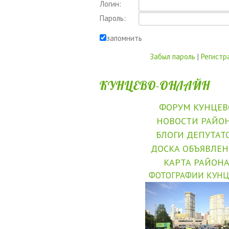
Логин:
Пароль:
запомнить
Забыл пароль
|
Регистр
КУНЦЕВО-ОНЛАЙН
ФОРУМ КУНЦЕВ
НОВОСТИ РАЙО
БЛОГИ ДЕПУТАТ
ДОСКА ОБЪЯВЛЕ
КАРТА РАЙОН
ФОТОГРАФИИ КУНЦ