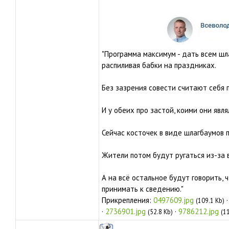
"Программа максимум - дать всем шла
распиливая бабки на праздниках.
Без зазрения совести считают себя
И у обеих про застой, коими они явл
Сейчас косточек в виде шлагбаумов 
Жители потом будут ругаться из-за 
А на всё остальное будут говорить, 
принимать к сведению."
Прикрепления:
0497609.jpg
(109.1 Kb)
·
2736901.jpg
·
9786212.jpg
(52.8 Kb)
(1