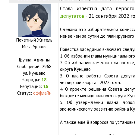
Стала известна дата первог
депутатов
- 21 сентября 2022 год
Сделано это избирательной комисси
менее чем за сутки до планируемого
Почетный Житель
Мега Уровня
Повестка заседания включает следу
1. Об избрании главы муниципального
Группа: Админы
2. Об избрании заместителя предсе
Сообщений:
2968
округа Кунцево.
ул.
Кунцево
3. О плане работы Совета депута
Награды:
18
четвёртый квартал 2022 года.
Репутация:
18
4. О проекте решения Совета депу
Статус:
оффлайн
бюджете муниципального округа Кунц
5. Об утверждении плана допол
экономическому развитию района Кун
А также еще 8 вопросов по установк