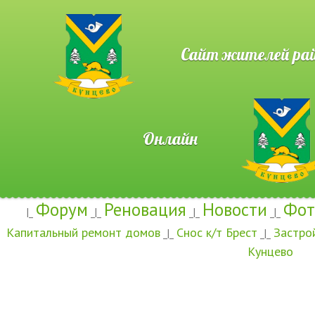
Сайт жителей район
Онлайн
Форум
Реновация
Новости
Фот
|_
_|_
_|_
_|_
Капитальный ремонт домов
Снос к/т Брест
Застро
_|_
_|_
Кунцево