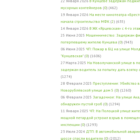
22 Января 2026
В Кунцеве задержан поджи
мусорных контейнеров
(
0
) (462)
19 Января 2026
На месте кинотеатра «Брест
начала строительство МФК
(
2
) (635)
14 Января 2026
В ЖК «Ярцевская» с 4-го эта
25 Июня 2025
Мошенничество: Задержан фи
потерпевшему жителю Кунцева
(
0
) (943)
06 Июня 2025
ЧП: Пожар в БЦ на улице Мол
"Кунцевская"
(
0
) (1606)
27 Марта 2025
На Новолучанской улице в п
задержан водитель за попытку дать взятку
(1274)
28 Февраля 2025
Преступление: Убийство в
Новорублёвской улице дом 5
(
0
) (1260)
06 Февраля 2025
Загадочное: На улице Ак
обнаружен пустой гроб
(
0
) (1294)
11 Января 2025
ЧП: На Полоцкой улице жит
мощной петардой устроил взрыв в помеще
инспекции
(
0
) (1293)
23 Июля 2024
ДТП: В автомобильной авари
шоссе спасли водителя
(
0
) (2012)