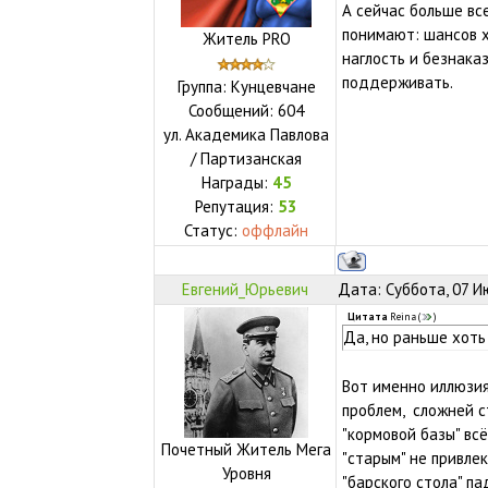
А сейчас больше вс
понимают: шансов х
Житель PRO
наглость и безнака
поддерживать.
Группа: Кунцевчане
Сообщений:
604
ул.
Академика Павлова
/ Партизанская
Награды:
45
Репутация:
53
Статус:
оффлайн
Евгений_Юрьевич
Дата: Суббота, 07 И
Цитата
Reina
(
)
Да, но раньше хоть
Вот именно иллюзия
проблем, сложней с
"кормовой базы" вс
Почетный Житель Мега
"старым" не привле
Уровня
"барского стола" п