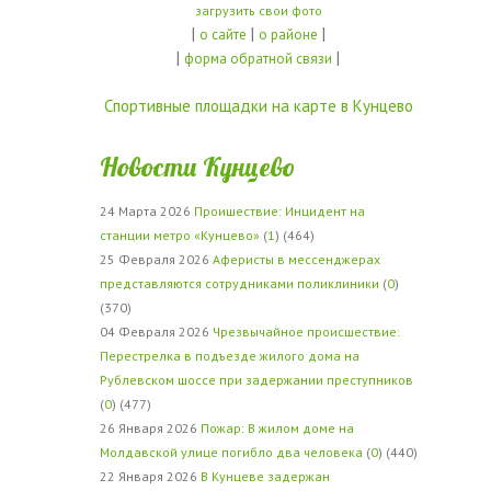
загрузить свои фото
|
|
|
о сайте
о районе
|
|
форма обратной связи
Спортивные площадки на карте в Кунцево
Новости Кунцево
24 Марта 2026
Проишествие: Инцидент на
станции метро «Кунцево»
(
1
) (464)
25 Февраля 2026
Аферисты в мессенджерах
представляются сотрудниками поликлиники
(
0
)
(370)
04 Февраля 2026
Чрезвычайное происшествие:
Перестрелка в подъезде жилого дома на
Рублевском шоссе при задержании преступников
(
0
) (477)
26 Января 2026
Пожар: В жилом доме на
Молдавской улице погибло два человека
(
0
) (440)
22 Января 2026
В Кунцеве задержан