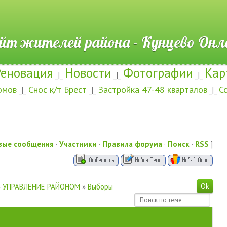
ителей района - Кунцево
Реновация
Новости
Фотографии
Кар
_|_
_|_
_|_
омов
Снос к/т Брест
Застройка 47-48 кварталов
С
_|_
_|_
_|_
вые сообщения
·
Участники
·
Правила форума
·
Поиск
·
RSS
]
»
УПРАВЛЕНИЕ РАЙОНОМ
»
Выборы
ы