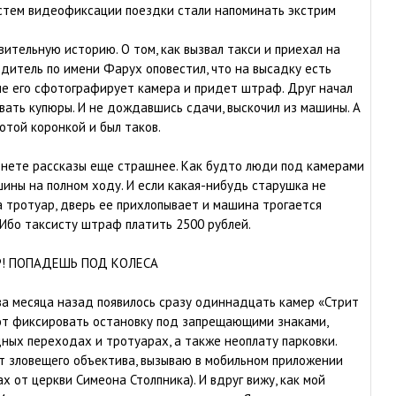
стем видеофиксации поездки стали напоминать экстрим
вительную историю. О том, как вызвал такси и приехал на
одитель по имени Фарух оповестил, что на высадку есть
че его сфотографирует камера и придет штраф. Друг начал
ать купюры. И не дождавшись сдачи, выскочил из машины. А
отой коронкой и был таков.
рнете рассказы еще страшнее. Как будто люди под камерами
ины на полном ходу. И если какая-нибудь старушка не
а тротуар, дверь ее прихлопывает и машина трогается
 Ибо таксисту штраф платить 2500 рублей.
Р! ПОПАДЕШЬ ПОД КОЛЕСА
а месяца назад появилось сразу одиннадцать камер «Стрит
ют фиксировать остановку под запрещающими знаками,
ных переходах и тротуарах, а также неоплату парковки.
т зловещего объектива, вызываю в мобильном приложении
х от церкви Симеона Столпника). И вдруг вижу, как мой