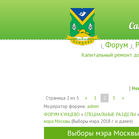
Сайт ж
Форум
|_
_|_
Капитальный ремонт д
[
Но
Страница
2
из
3
«
1
2
3
»
Модератор форума:
admin
ФОРУМ КУНЦЕВО
»
СПЕЦИАЛЬНЫЕ РАЗДЕЛЫ
мэра Москвы
(Выборы мэра 2018 г. и далее)
Выборы мэра Москв