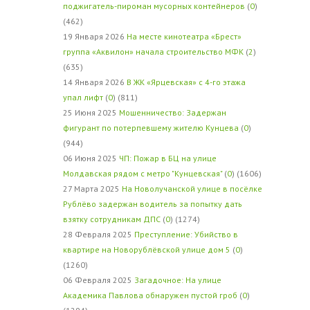
поджигатель-пироман мусорных контейнеров
(
0
)
(462)
19 Января 2026
На месте кинотеатра «Брест»
группа «Аквилон» начала строительство МФК
(
2
)
(635)
14 Января 2026
В ЖК «Ярцевская» с 4-го этажа
упал лифт
(
0
) (811)
25 Июня 2025
Мошенничество: Задержан
фигурант по потерпевшему жителю Кунцева
(
0
)
(944)
06 Июня 2025
ЧП: Пожар в БЦ на улице
Молдавская рядом с метро "Кунцевская"
(
0
) (1606)
27 Марта 2025
На Новолучанской улице в посёлке
Рублёво задержан водитель за попытку дать
взятку сотрудникам ДПС
(
0
) (1274)
28 Февраля 2025
Преступление: Убийство в
квартире на Новорублёвской улице дом 5
(
0
)
(1260)
06 Февраля 2025
Загадочное: На улице
Академика Павлова обнаружен пустой гроб
(
0
)