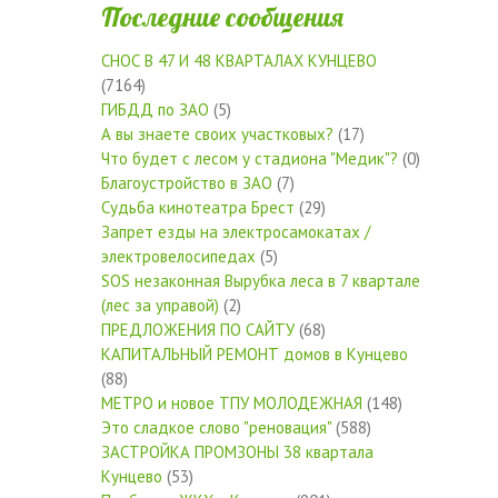
Последние сообщения
СНОС В 47 И 48 КВАРТАЛАХ КУНЦЕВО
(7164)
ГИБДД по ЗАО
(5)
А вы знаете своих участковых?
(17)
Что будет с лесом у стадиона "Медик"?
(0)
Благоустройство в ЗАО
(7)
Судьба кинотеатра Брест
(29)
Запрет езды на электросамокатах /
электровелосипедах
(5)
SOS незаконная Вырубка леса в 7 квартале
(лес за управой)
(2)
ПРЕДЛОЖЕНИЯ ПО САЙТУ
(68)
КАПИТАЛЬНЫЙ РЕМОНТ домов в Кунцево
(88)
МЕТРО и новое ТПУ МОЛОДЕЖНАЯ
(148)
Это сладкое слово "реновация"
(588)
ЗАСТРОЙКА ПРОМЗОНЫ 38 квартала
Кунцево
(53)