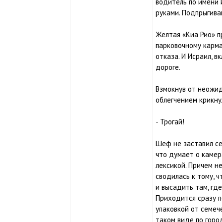
водитель по имени 
руками. Подпрыгива
Желтая «Киа Рио» п
парковочному карма
отказа. И Исраил, 
дороге.
Взмокнув от неожид
облегчением крикну
- Трогай!
Шеф не заставил себ
что думает о камер
лексикой. Причем не
сводилась к тому, 
и высадить там, гд
Приходится сразу п
упаковкой от семеч
таком виде по город