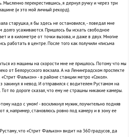
. Мысленно перекрестившись, я дернул ручку и через три
машине (и это мой личный рекорд).
вала старушка, я бы здесь не остановился, - поведал мне
ом долго усаживаются. Пришлось бы искать свободное
ает и в километре от точки вызова, и даже в двух. Многие
сь работать в центре. После того как получили «письма
аться из машины на скорости мне не пришлось. Потому что мы
еко от Белорусского вокзала. А на Ленинградском проспекте
 «Стрит Фалькон» - в районе станции метро «Сокол».
аз закинул я невод. И отправился с водителем Рустамом на
 Тот по дороге сказал, что ему не страшны никакие камеры.
этому надо с умом! - воскликнул мужик, поучительно подняв
Вот я, например, становлюсь ровно под камеру и в зону ее
 Рустаму, что «Стрит Фалькон» видит на 360 градусов, да