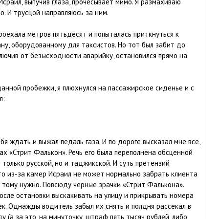
Исраил, выпучив глаза, прочесывает мимо. Я размахиваю
ю. И трусцой направляюсь за ним.
роехала метров пятьдесят и попыталась приткнуться к
ну, оборудованному для таксистов. Но тот был забит до
включив от безысходности аварийку, остановился прямо на
анной пробежки, я плюхнулся на пассажирское сиденье и с
л:
я ждать и выжал педаль газа. И по дороге высказал мне все,
ах «Стрит Фалькон». Речь его была переполнена обсценной
 только русской, но и таджикской. И суть претензий
что из-за камер Исраил не может нормально забрать клиента
е тому нужно. Повсюду черные зрачки «Стрит Фалькона».
осле остановки выскакивать на улицу и прикрывать номера
ек. Однажды водитель забыл их снять и полдня рассекал в
у (а за это, на минуточку, штраф пять тысяч рублей, либо