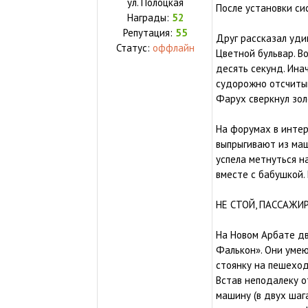
ул.
Полоцкая
После установки си
Награды:
52
Репутация:
55
Друг рассказал уди
Статус:
оффлайн
Цветной бульвар. В
десять секунд. Ина
судорожно отсчитыв
Фарух сверкнул зол
На форумах в инте
выпрыгивают из маш
успела метнуться н
вместе с бабушкой.
НЕ СТОЙ, ПАССАЖИ
На Новом Арбате дв
Фалькон». Они уме
стоянку на пешеход
Встав неподалеку о
машину (в двух шага