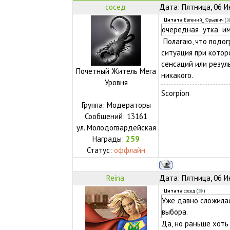
сосед
Дата: Пятница, 06 И
Цитата
Евгений_Юрьевич
(
очередная "утка" и
Полагаю, что подог
ситуация при котор
сенсаций или резул
Почетный Житель Мега
никакого.
Уровня
Scorpion
Группа: Модераторы
Сообщений:
13161
ул.
Молодогвардейская
Награды:
259
Статус:
оффлайн
Reina
Дата: Пятница, 06 И
Цитата
сосед
(
)
Уже давно сложилас
выбора.
Да, но раньше хоть