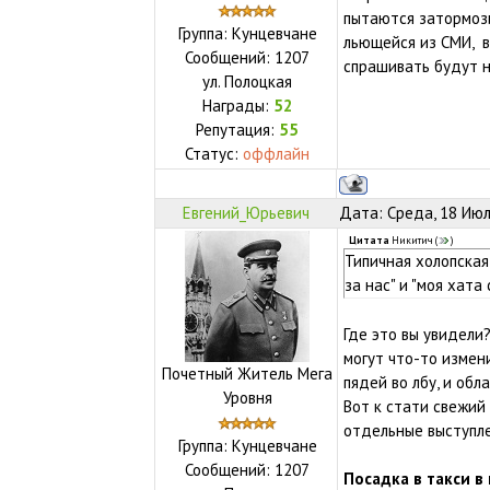
пытаются затормози
Группа: Кунцевчане
льющейся из СМИ, в
Сообщений:
1207
спрашивать будут н
ул.
Полоцкая
Награды:
52
Репутация:
55
Статус:
оффлайн
Евгений_Юрьевич
Дата: Среда, 18 Июл
Цитата
Никитич
(
)
Типичная холопская 
за нас" и "моя хата 
Где это вы увидели
могут что-то измен
Почетный Житель Мега
пядей во лбу, и об
Уровня
Вот к стати свежий 
отдельные выступле
Группа: Кунцевчане
Сообщений:
1207
Посадка в такси в