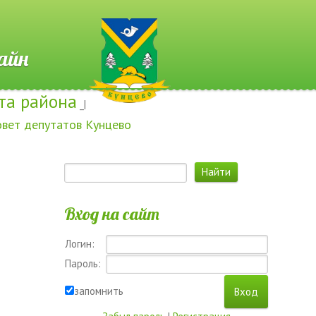
 Онлайн
та района
_|
овет депутатов Кунцево
Вход на сайт
Логин:
Пароль:
запомнить