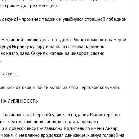
в сроком до трех месяцев).
ть секунд! - произнес таджик и улыбнулся страшной победной
 Неглинной - около десятого дома. Ровнехонько под камерой
 сунул Исраилу купюру и начал отстегивать ремень
как назло, заел. Секунды капали за шиворот, словно
.
 таксист.
ившись от оков, я почти выпал из этой чертовой колымаги.
 НА ЛУБЯНКЕ ЕСТЬ
начинался на Тверской улице - от здания Министерства
дет желтая сплошная линия, которая запрещает
 и в довесок висит «Фалькон». Водитель по имени Анвар,
рмозил. И, медленно продолжая движение, кивнул головой на