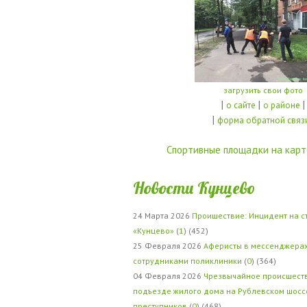
загрузить свои фото
|
|
|
о сайте
о районе
|
форма обратной связ
Спортивные площадки на карт
Новости Кунцево
24 Марта 2026
Проишествие: Инцидент на с
«Кунцево»
(
1
) (452)
25 Февраля 2026
Аферисты в мессенджерах
сотрудниками поликлиники
(
0
) (364)
04 Февраля 2026
Чрезвычайное происшеств
подъезде жилого дома на Рублевском шосс
преступников
(
0
) (468)