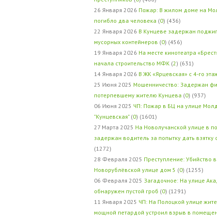
26 Января 2026
Пожар: В жилом доме на Мо
погибло два человека
(
0
) (436)
22 Января 2026
В Кунцеве задержан поджи
мусорных контейнеров
(
0
) (456)
19 Января 2026
На месте кинотеатра «Брест
начала строительство МФК
(
2
) (631)
14 Января 2026
В ЖК «Ярцевская» с 4-го эта
25 Июня 2025
Мошенничество: Задержан фи
потерпевшему жителю Кунцева
(
0
) (937)
06 Июня 2025
ЧП: Пожар в БЦ на улице Мол
"Кунцевская"
(
0
) (1601)
27 Марта 2025
На Новолучанской улице в п
задержан водитель за попытку дать взятку
(1272)
28 Февраля 2025
Преступление: Убийство в
Новорублёвской улице дом 5
(
0
) (1255)
06 Февраля 2025
Загадочное: На улице Ак
обнаружен пустой гроб
(
0
) (1291)
11 Января 2025
ЧП: На Полоцкой улице жит
мощной петардой устроил взрыв в помеще