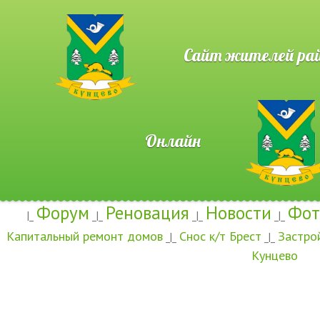
Сайт жителей район
Онлайн
Форум
Реновация
Новости
Фот
|_
_|_
_|_
_|_
Капитальный ремонт домов
Снос к/т Брест
Застро
_|_
_|_
Кунцево