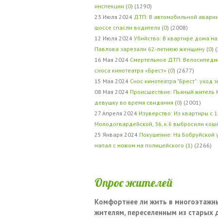
инспекции
(
0
) (1290)
23 Июля 2024
ДТП: В автомобильной авари
шоссе спасли водителя
(
0
) (2008)
12 Июля 2024
Убийство: В квартире дома на
Павлова зарезали 62-летнюю женщину
(
0
) 
16 Мая 2024
Смертельное ДТП: Велосипедис
сноса кинотеатра «Брест»
(
0
) (2677)
15 Мая 2024
Снос кинотеатра "Брест": уход 
08 Мая 2024
Происшествие: Пьяный житель 
девушку во время свидания
(
0
) (2001)
27 Апреля 2024
Изуверство: Из квартиры с 1
Молодогвардейской, 36, к.6 выбросили кош
25 Января 2024
Покушение: На Бобруйской 
напал с ножом на полицейского
(
1
) (2266)
Опрос жителей
Комфортнее ли жить в многоэтажн
жителям, переселенным из старых