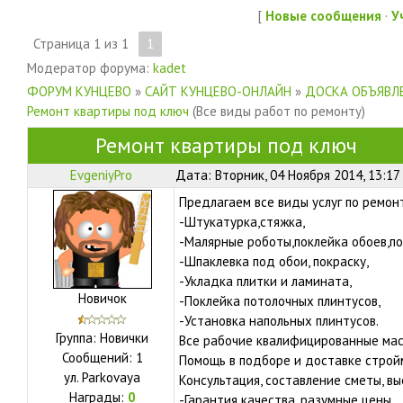
[
Новые сообщения
·
У
Страница
1
из
1
1
Модератор форума:
kadet
ФОРУМ КУНЦЕВО
»
САЙТ КУНЦЕВО-ОНЛАЙН
»
ДОСКА ОБЪЯВЛЕ
Ремонт квартиры под ключ
(Все виды работ по ремонту)
Ремонт квартиры под ключ
EvgeniyPro
Дата: Вторник, 04 Ноября 2014, 13:17
Предлагаем все виды услуг по ремон
-Штукатурка,стяжка,
-Малярные роботы,поклейка обоев,по
-Шпаклевка под обои, покраску,
-Укладка плитки и ламината,
Новичок
-Поклейка потолочных плинтусов,
-Установка напольных плинтусов.
Группа: Новички
Все рабочие квалифицированные ма
Сообщений:
1
Помощь в подборе и доставке строй
ул.
Parkovaya
Консультация, составление сметы, вы
Награды:
0
-Гарантия качества, разумные цены.