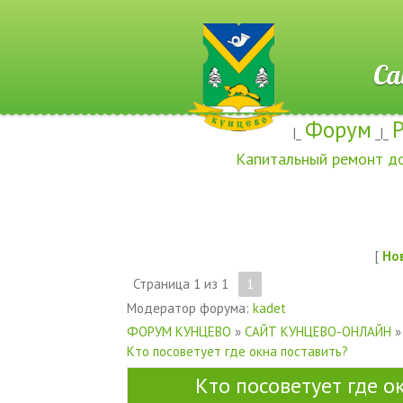
Сайт ж
Форум
|_
_|_
Капитальный ремонт д
[
Но
Страница
1
из
1
1
Модератор форума:
kadet
ФОРУМ КУНЦЕВО
»
САЙТ КУНЦЕВО-ОНЛАЙН
»
Кто посоветует где окна поставить?
Кто посоветует где о