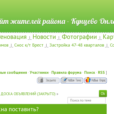
ителей района - Кунцево
Реновация
Новости
Фотографии
Кар
_|_
_|_
_|_
омов
Снос к/т Брест
Застройка 47-48 кварталов
С
_|_
_|_
_|_
вые сообщения
·
Участники
·
Правила форума
·
Поиск
·
RSS
]
ДОСКА ОБЪЯВЛЕНИЙ (ЗАКРЫТО)
»
кна поставить?