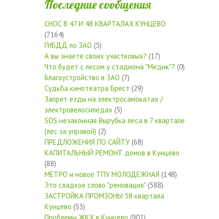
Последние сообщения
СНОС В 47 И 48 КВАРТАЛАХ КУНЦЕВО
(7164)
ГИБДД по ЗАО
(5)
А вы знаете своих участковых?
(17)
Что будет с лесом у стадиона "Медик"?
(0)
Благоустройство в ЗАО
(7)
Судьба кинотеатра Брест
(29)
Запрет езды на электросамокатах /
электровелосипедах
(5)
SOS незаконная Вырубка леса в 7 квартале
(лес за управой)
(2)
ПРЕДЛОЖЕНИЯ ПО САЙТУ
(68)
КАПИТАЛЬНЫЙ РЕМОНТ домов в Кунцево
(88)
МЕТРО и новое ТПУ МОЛОДЕЖНАЯ
(148)
Это сладкое слово "реновация"
(588)
ЗАСТРОЙКА ПРОМЗОНЫ 38 квартала
Кунцево
(53)
Проблемы ЖКХ в Кунцево
(901)