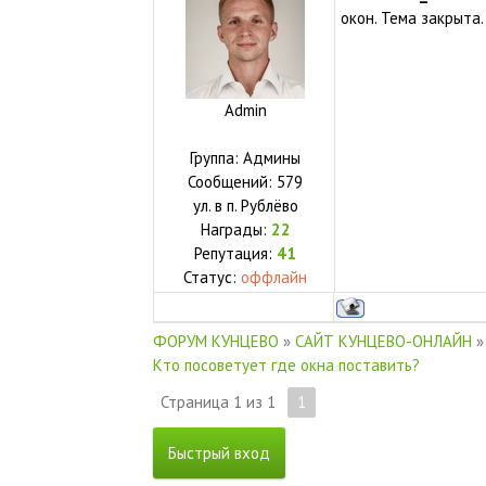
окон. Тема закрыта.
Admin
Группа: Админы
Сообщений:
579
ул.
в п. Рублёво
Награды:
22
Репутация:
41
Статус:
оффлайн
ФОРУМ КУНЦЕВО
»
САЙТ КУНЦЕВО-ОНЛАЙН
»
Кто посоветует где окна поставить?
Страница
1
из
1
1