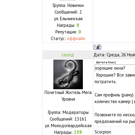
Группа: Новички
Сообщений:
2
ул.
Ельнинская
Награды:
0
Репутация:
0
Статус:
оффлайн
сосед
Дата: Среда, 26 Ноя
Цитата
Roses
(
)
хорошие окна?
Хорошие? Все завис
потратить.
Почетный Житель Мега
Сам профиль (раму) 
Уровня
количество камер ( 
Группа: Модераторы
Позвоните по неско
Сообщений:
13161
предложений на ры
ул.
Молодогвардейская
Scorpion
Награды:
259