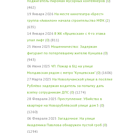
поджигатель-пироман мусорных контейнеров
(
0
)
(462)
19 Января 2026
На месте кинотеатра «Брест»
группа «Аквилон» начала строительство МФК
(
2
)
(635)
14 Января 2026
В ЖК «Ярцевская» с 4-го этажа
упал лифт
(
0
) (811)
25 Июня 2025
Мошенничество: Задержан
фигурант по потерпевшему жителю Кунцева
(
0
)
(943)
06 Июня 2025
ЧП: Пожар в БЦ на улице
Молдавская рядом с метро "Кунцевская"
(
0
) (1606)
27 Марта 2025
На Новолучанской улице в посёлке
Рублёво задержан водитель за попытку дать
взятку сотрудникам ДПС
(
0
) (1274)
28 Февраля 2025
Преступление: Убийство в
квартире на Новорублёвской улице дом 5
(
0
)
(1260)
06 Февраля 2025
Загадочное: На улице
Академика Павлова обнаружен пустой гроб
(
0
)
(1294)