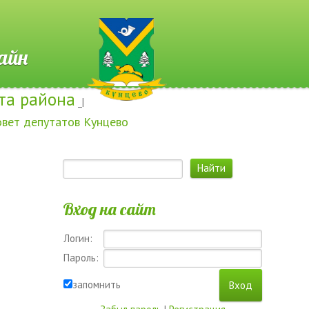
 Онлайн
та района
_|
овет депутатов Кунцево
Вход на сайт
Логин:
Пароль:
запомнить