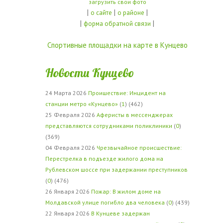
загрузить свои фото
|
|
|
о сайте
о районе
|
|
форма обратной связи
Спортивные площадки на карте в Кунцево
Новости Кунцево
24 Марта 2026
Проишествие: Инцидент на
станции метро «Кунцево»
(
1
) (462)
25 Февраля 2026
Аферисты в мессенджерах
представляются сотрудниками поликлиники
(
0
)
(369)
04 Февраля 2026
Чрезвычайное происшествие:
Перестрелка в подъезде жилого дома на
Рублевском шоссе при задержании преступников
(
0
) (476)
26 Января 2026
Пожар: В жилом доме на
Молдавской улице погибло два человека
(
0
) (439)
22 Января 2026
В Кунцеве задержан