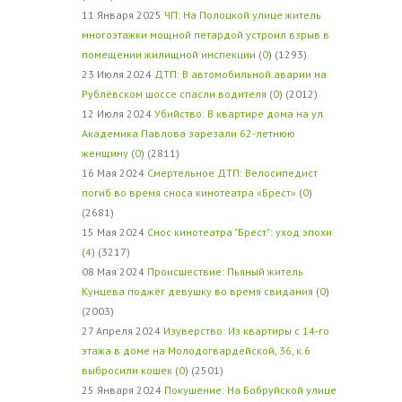
11 Января 2025
ЧП: На Полоцкой улице житель
многоэтажки мощной петардой устроил взрыв в
помещении жилищной инспекции
(
0
) (1293)
23 Июля 2024
ДТП: В автомобильной аварии на
Рублёвском шоссе спасли водителя
(
0
) (2012)
12 Июля 2024
Убийство: В квартире дома на ул.
Академика Павлова зарезали 62-летнюю
женщину
(
0
) (2811)
16 Мая 2024
Смертельное ДТП: Велосипедист
погиб во время сноса кинотеатра «Брест»
(
0
)
(2681)
15 Мая 2024
Снос кинотеатра "Брест": уход эпохи
(
4
) (3217)
08 Мая 2024
Происшествие: Пьяный житель
Кунцева поджёг девушку во время свидания
(
0
)
(2003)
27 Апреля 2024
Изуверство: Из квартиры с 14-го
этажа в доме на Молодогвардейской, 36, к.6
выбросили кошек
(
0
) (2501)
25 Января 2024
Покушение: На Бобруйской улице