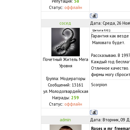
Репутация:
58
Статус:
оффлайн
сосед
Дата: Среда, 26 Ноя
Цитата
RAE
(
)
Гарантия как везде -
Маловато будет.
Рассказываю. В 1997
Почетный Житель Мега
Каждый год бесплат
Уровня
Отличное качество.
фирмы могу сбросить
Группа: Модераторы
Scorpion
Сообщений:
13161
ул.
Молодогвардейская
Награды:
259
Статус:
оффлайн
admin
Дата: Вторник, 09 Д
Roses и
mr_freema