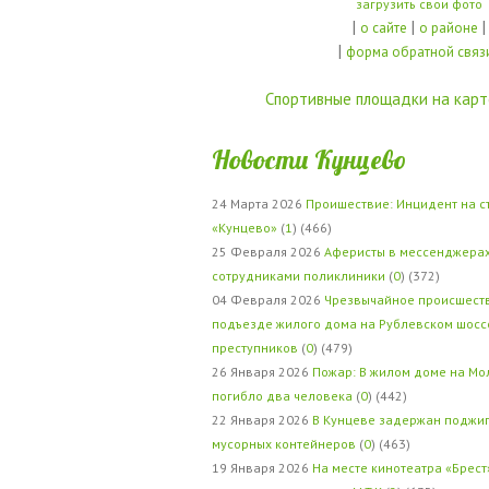
загрузить свои фото
|
|
|
о сайте
о районе
|
форма обратной связ
Спортивные площадки на карт
Новости Кунцево
24 Марта 2026
Проишествие: Инцидент на с
«Кунцево»
(
1
) (466)
25 Февраля 2026
Аферисты в мессенджерах
сотрудниками поликлиники
(
0
) (372)
04 Февраля 2026
Чрезвычайное происшеств
подъезде жилого дома на Рублевском шосс
преступников
(
0
) (479)
26 Января 2026
Пожар: В жилом доме на Мо
погибло два человека
(
0
) (442)
22 Января 2026
В Кунцеве задержан поджи
мусорных контейнеров
(
0
) (463)
19 Января 2026
На месте кинотеатра «Брест