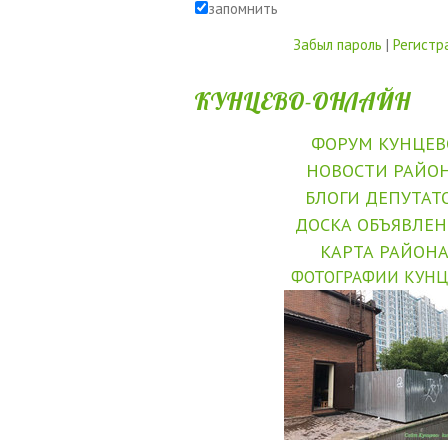
запомнить
Забыл пароль
|
Регистр
КУНЦЕВО-ОНЛАЙН
ФОРУМ КУНЦЕВ
НОВОСТИ РАЙО
БЛОГИ ДЕПУТАТ
ДОСКА ОБЪЯВЛЕ
КАРТА РАЙОН
ФОТОГРАФИИ КУНЦ