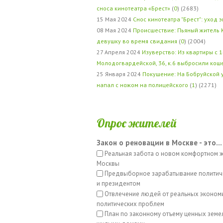
сноса кинотеатра «Брест»
(
0
) (2683)
15 Мая 2024
Снос кинотеатра "Брест": уход 
08 Мая 2024
Происшествие: Пьяный житель 
девушку во время свидания
(
0
) (2004)
27 Апреля 2024
Изуверство: Из квартиры с 1
Молодогвардейской, 36, к.6 выбросили кош
25 Января 2024
Покушение: На Бобруйской 
напал с ножом на полицейского
(
1
) (2271)
Опрос жителей
Закон о реновации в Москве - это...
Реальная забота о новом комфортном 
Москвы
Предвыборное зарабатывание политич
и президентом
Отвлечение людей от реальных эконом
политических проблем
План по законному отъему ценных земе