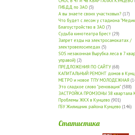
СНОС В 47 И 48 КВАРТАЛАХ КУНЦЕВО
ГИБДД по ЗАО
(5)
А вы знаете своих участковых?
(17)
Что будет с лесом у стадиона "Медик
Благоустройство в ЗАО
(7)
Судьба кинотеатра Брест
(29)
Запрет езды на электросамокатах /
электровелосипедах
(5)
SOS незаконная Вырубка леса в 7 квар
управой)
(2)
ПРЕДЛОЖЕНИЯ ПО САЙТУ
(68)
КАПИТАЛЬНЫЙ РЕМОНТ домов в Кунц
МЕТРО и новое ТПУ МОЛОДЕЖНАЯ
(1
Это сладкое слово "реновация"
(588)
ЗАСТРОЙКА ПРОМЗОНЫ 38 квартала 
Проблемы ЖКХ в Кунцево
(901)
ГБУ Жилищник района Кунцево
(146)
Статистика