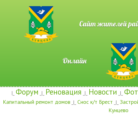
Сайт жителей район
Онлайн
Форум
Реновация
Новости
Фот
|_
_|_
_|_
_|_
Капитальный ремонт домов
Снос к/т Брест
Застро
_|_
_|_
Кунцево