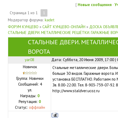
[
Новые сообщения
·
У
Страница
1
из
1
1
Модератор форума:
kadet
ФОРУМ КУНЦЕВО
»
САЙТ КУНЦЕВО-ОНЛАЙН
»
ДОСКА ОБЪЯВЛЕ
СТАЛЬНЫЕ ДВЕРИ. МЕТАЛЛИЧЕСКИЕ РЕШЁТКИ. ГАРАЖНЫЕ ВО
СТАЛЬНЫЕ ДВЕРИ. МЕТАЛЛИЧЕ
ВОРОТА
yar08
Дата: Суббота, 20 Июня 2009, 17:00 
Новичок
Стальные металлические двери. Боль
больше 30 видов. Гаражные ворота. И
Группа: Новички
установка БЕСПЛАТНО. Работаем по М
Сообщений:
4
Зв. 8.00-22.00. Тел. 8-903-759-07-92.
ул.
http://www.staldver.ucoz.ru
Награды:
0
Репутация:
0
Статус:
оффлайн