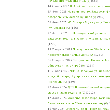
начала строительство МФК
(
2
) (635)
14 Января 2026
В ЖК «Ярцевская» с 4-го эта
25 Июня 2025
Мошенничество: Задержан фи
потерпевшему жителю Кунцева
(
0
) (945)
06 Июня 2025
ЧП: Пожар в БЦ на улице Мол
"Кунцевская"
(
0
) (1608)
27 Марта 2025
На Новолучанской улице в п
задержан водитель за попытку дать взятку
(1275)
28 Февраля 2025
Преступление: Убийство в
Новорублёвской улице дом 5
(
0
) (1260)
06 Февраля 2025
Загадочное: На улице Ак
обнаружен пустой гроб
(
0
) (1294)
11 Января 2025
ЧП: На Полоцкой улице жит
мощной петардой устроил взрыв в помеще
инспекции
(
0
) (1295)
23 Июля 2024
ДТП: В автомобильной авари
шоссе спасли водителя
(
0
) (2012)
12 Июля 2024
Убийство: В квартире дома на
Павлова зарезали 62-летнюю женщину
(
0
) 
16 Мая 2024
Смертельное ДТП: Велосипедис