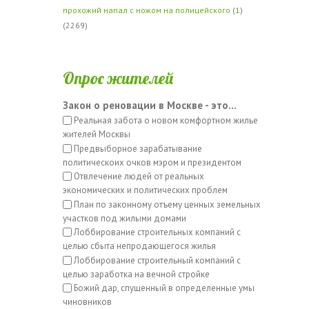
прохожий напал с ножом на полицейского
(
1
)
(2269)
Опрос жителей
Закон о реновации в Москве - это...
Реальная забота о новом комфортном жилье
жителей Москвы
Предвыборное зарабатывание
политическоих очков мэром и президентом
Отвлечение людей от реальных
экономических и политических проблем
План по законному отъему ценных земельных
участков под жилыми домами
Лоббирование строительных компаний с
целью сбыта непродающегося жилья
Лоббирование строительный компаний с
целью заработка на вечной стройке
Божий дар, спущенный в определенные умы
чиновников