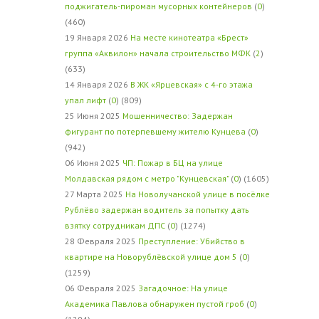
поджигатель-пироман мусорных контейнеров
(
0
)
(460)
19 Января 2026
На месте кинотеатра «Брест»
группа «Аквилон» начала строительство МФК
(
2
)
(633)
14 Января 2026
В ЖК «Ярцевская» с 4-го этажа
упал лифт
(
0
) (809)
25 Июня 2025
Мошенничество: Задержан
фигурант по потерпевшему жителю Кунцева
(
0
)
(942)
06 Июня 2025
ЧП: Пожар в БЦ на улице
Молдавская рядом с метро "Кунцевская"
(
0
) (1605)
27 Марта 2025
На Новолучанской улице в посёлке
Рублёво задержан водитель за попытку дать
взятку сотрудникам ДПС
(
0
) (1274)
28 Февраля 2025
Преступление: Убийство в
квартире на Новорублёвской улице дом 5
(
0
)
(1259)
06 Февраля 2025
Загадочное: На улице
Академика Павлова обнаружен пустой гроб
(
0
)