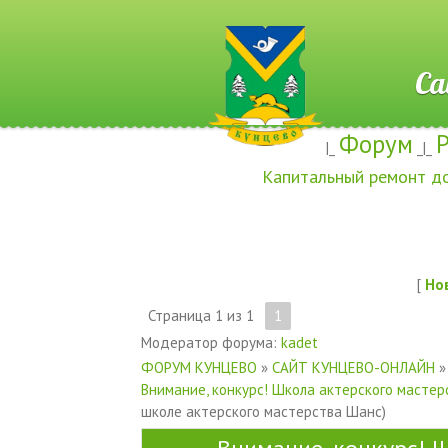
Сайт ж
Форум
|_
_|_
Капитальный ремонт д
[
Но
Страница
1
из
1
1
Модератор форума:
kadet
ФОРУМ КУНЦЕВО
»
САЙТ КУНЦЕВО-ОНЛАЙН
»
Внимание, конкурс! Школа актерского масте
школе актерского мастерства Шанс)