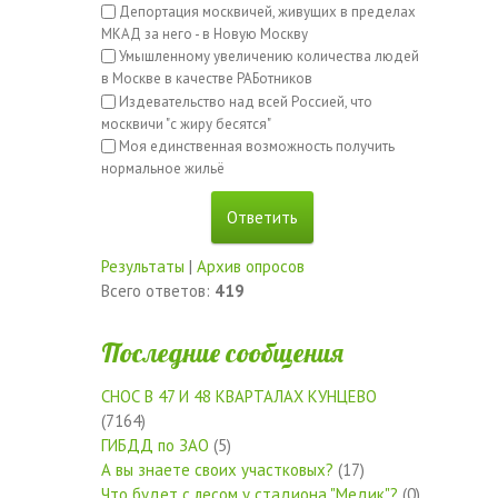
Депортация москвичей, живущих в пределах
МКАД за него - в Новую Москву
Умышленному увеличению количества людей
в Москве в качестве РАБотников
Издевательство над всей Россией, что
москвичи "с жиру бесятся"
Моя единственная возможность получить
нормальное жильё
Результаты
|
Архив опросов
Всего ответов:
419
Последние сообщения
СНОС В 47 И 48 КВАРТАЛАХ КУНЦЕВО
(7164)
ГИБДД по ЗАО
(5)
А вы знаете своих участковых?
(17)
Что будет с лесом у стадиона "Медик"?
(0)