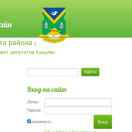
 Онлайн
та района
_|
овет депутатов Кунцево
Вход на сайт
Логин:
Пароль:
запомнить