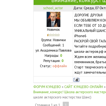
Внимание, конкурс! 
school_actor
Дата: Среда, 07 Окт
ДОРОГИЕ ДРУЗЬЯ
МЫ ОБЪЯВЛЯЕМ КО
ЕСЛИ ТЕБЕ ОТ 10 Д
Новичок
УНИКАЛЬНЫЙ ШАНС 
iPhone6
Группа: Новички
РАСКРОЙ СВОЙ ТАЛ
Сообщений:
1
Читайте подробную 
ул.
Академика Павлова
школа-актеров.рф и
Награды:
0
Ждем всем желающих
Репутация:
0
племянников, братье
Статус:
оффлайн
Старт творческого 
ждут замечательные
ФОРУМ КУНЦЕВО
»
САЙТ КУНЦЕВО-ОНЛАЙН
»
Внимание, конкурс! Школа актерского масте
школе актерского мастерства Шанс)
Страница
1
из
1
1