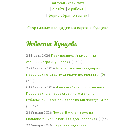
загрузить свои фото
|
|
|
о сайте
о районе
|
|
форма обратной связи
Спортивные площадки на карте в Кунцево
Новости Кунцево
24 Марта 2026
Проишествие: Инцидент на
станции метро «Кунцево»
(
1
) (460)
25 Февраля 2026
Аферисты в мессенджерах
представляются сотрудниками поликлиники
(
0
)
(368)
04 Февраля 2026
Чрезвычайное происшествие:
Перестрелка в подъезде жилого дома на
Рублевском шоссе при задержании преступников
(
0
) (474)
26 Января 2026
Пожар: В жилом доме на
Молдавской улице погибло два человека
(
0
) (439)
22 Января 2026
В Кунцеве задержан