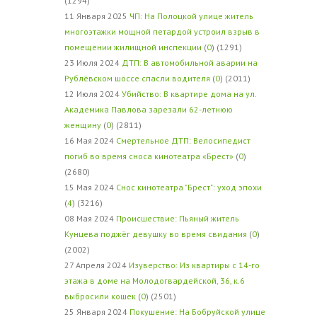
(1294)
11 Января 2025
ЧП: На Полоцкой улице житель
многоэтажки мощной петардой устроил взрыв в
помещении жилищной инспекции
(
0
) (1291)
23 Июля 2024
ДТП: В автомобильной аварии на
Рублёвском шоссе спасли водителя
(
0
) (2011)
12 Июля 2024
Убийство: В квартире дома на ул.
Академика Павлова зарезали 62-летнюю
женщину
(
0
) (2811)
16 Мая 2024
Смертельное ДТП: Велосипедист
погиб во время сноса кинотеатра «Брест»
(
0
)
(2680)
15 Мая 2024
Снос кинотеатра "Брест": уход эпохи
(
4
) (3216)
08 Мая 2024
Происшествие: Пьяный житель
Кунцева поджёг девушку во время свидания
(
0
)
(2002)
27 Апреля 2024
Изуверство: Из квартиры с 14-го
этажа в доме на Молодогвардейской, 36, к.6
выбросили кошек
(
0
) (2501)
25 Января 2024
Покушение: На Бобруйской улице