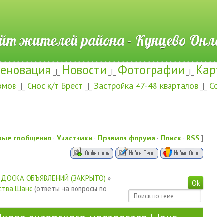
ителей района - Кунцево
Реновация
Новости
Фотографии
Кар
_|_
_|_
_|_
омов
Снос к/т Брест
Застройка 47-48 кварталов
С
_|_
_|_
_|_
вые сообщения
·
Участники
·
Правила форума
·
Поиск
·
RSS
]
ДОСКА ОБЪЯВЛЕНИЙ (ЗАКРЫТО)
»
рства Шанс
(ответы на вопросы по