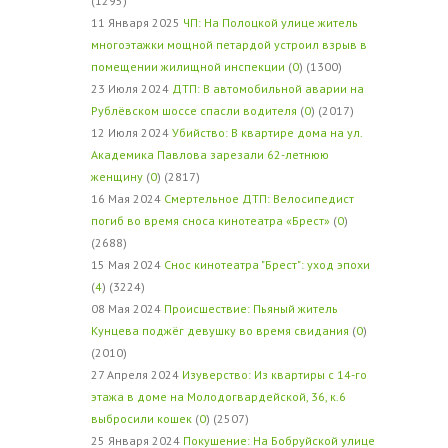
(1295)
11 Января 2025
ЧП: На Полоцкой улице житель
многоэтажки мощной петардой устроил взрыв в
помещении жилищной инспекции
(
0
) (1300)
23 Июля 2024
ДТП: В автомобильной аварии на
Рублёвском шоссе спасли водителя
(
0
) (2017)
12 Июля 2024
Убийство: В квартире дома на ул.
Академика Павлова зарезали 62-летнюю
женщину
(
0
) (2817)
16 Мая 2024
Смертельное ДТП: Велосипедист
погиб во время сноса кинотеатра «Брест»
(
0
)
(2688)
15 Мая 2024
Снос кинотеатра "Брест": уход эпохи
(
4
) (3224)
08 Мая 2024
Происшествие: Пьяный житель
Кунцева поджёг девушку во время свидания
(
0
)
(2010)
27 Апреля 2024
Изуверство: Из квартиры с 14-го
этажа в доме на Молодогвардейской, 36, к.6
выбросили кошек
(
0
) (2507)
25 Января 2024
Покушение: На Бобруйской улице