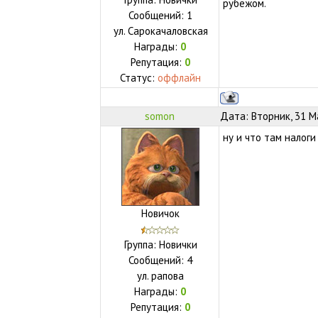
рубежом.
Сообщений:
1
ул.
Сарокачаловская
Награды:
0
Репутация:
0
Статус:
оффлайн
somon
Дата: Вторник, 31 М
ну и что там налог
Новичок
Группа: Новички
Сообщений:
4
ул.
рапова
Награды:
0
Репутация:
0