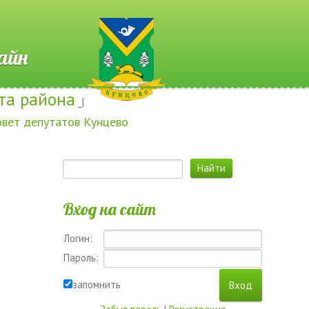
 Онлайн
та района
_|
овет депутатов Кунцево
Вход на сайт
Логин:
Пароль:
запомнить