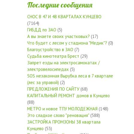
Последние сообщения
СНОС В 47 И 48 КВАРТАЛАХ КУНЦЕВО
(7164)
ГИБДД по ЗАО
(5)
А вы знаете своих участковых?
(17)
Что будет с лесом у стадиона "Медик"?
(0)
Благоустройство в ЗАО
(7)
Судьба кинотеатра Брест
(29)
Запрет езды на электросамокатах /
электровелосипедах
(5)
SOS незаконная Вырубка леса в 7 квартале
(лес за управой)
(2)
ПРЕДЛОЖЕНИЯ ПО САЙТУ
(68)
КАПИТАЛЬНЫЙ РЕМОНТ домов в Кунцево
(88)
МЕТРО и новое ТПУ МОЛОДЕЖНАЯ
(148)
Это сладкое слово "реновация"
(588)
ЗАСТРОЙКА ПРОМЗОНЫ 38 квартала
Кунцево
(53)