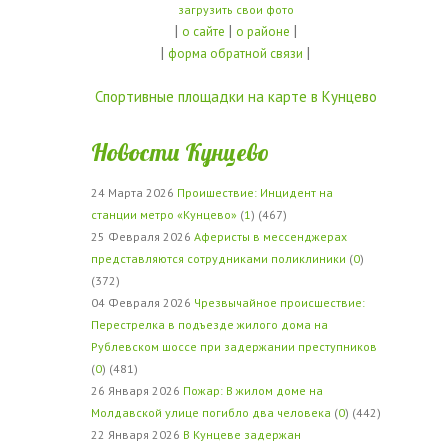
загрузить свои фото
|
|
|
о сайте
о районе
|
|
форма обратной связи
Спортивные площадки на карте в Кунцево
Новости Кунцево
24 Марта 2026
Проишествие: Инцидент на
станции метро «Кунцево»
(
1
) (467)
25 Февраля 2026
Аферисты в мессенджерах
представляются сотрудниками поликлиники
(
0
)
(372)
04 Февраля 2026
Чрезвычайное происшествие:
Перестрелка в подъезде жилого дома на
Рублевском шоссе при задержании преступников
(
0
) (481)
26 Января 2026
Пожар: В жилом доме на
Молдавской улице погибло два человека
(
0
) (442)
22 Января 2026
В Кунцеве задержан