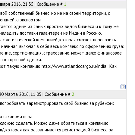
нваря 2016, 21:35 | Сообщение #
1
вой собственный бизнес, но не на своей территории, с
енцией, а экспортом.
тается одним из самых простых видов бизнеса и к тому же
 наладить поставки галантереи из Индии в Россию.
 с логистической компанией, которая сможет перевозить
 начиная, включая в себя весь комплекс по оформлению груза:
ение, сертификация, страхование, может даже финансовое
шнеторговой сделки.
т такую компанию http://www.atlanticcargo.ru/india . Как
20 Марта 2016, 11:05 | Сообщение #
2
 попробовать зарегистрировать свой бизнес за рубежом:
о сэкономить на
к сложно сделать. Можно даже обратиться в компанию
com/, которая как раззанимается регистрацией бизнеса за