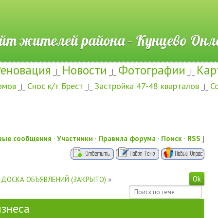
ителей района - Кунцево
Реновация
Новости
Фотографии
Кар
_|_
_|_
_|_
омов
Снос к/т Брест
Застройка 47-48 кварталов
С
_|_
_|_
_|_
вые сообщения
·
Участники
·
Правила форума
·
Поиск
·
RSS
]
ДОСКА ОБЪЯВЛЕНИЙ (ЗАКРЫТО)
»
изнеса