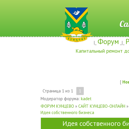
Сайт ж
Форум
|_
_|_
Капитальный ремонт д
[
Но
Страница
1
из
1
1
Модератор форума:
kadet
ФОРУМ КУНЦЕВО
»
САЙТ КУНЦЕВО-ОНЛАЙН
»
Идея собственного бизнеса
Идея собственного б