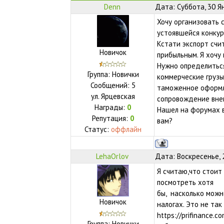
Denn
Дата: Суббота, 30 Я
Хочу организовать с
устоявшейся конкур
Кстати экспорт счи
Новичок
прибыльным. Я хочу
Нужно определиться
Группа: Новички
коммерческие грузы
Сообщений:
5
таможенное оформл
ул.
Ярцевская
сопровождение вне
Награды:
0
Нашел на форумах во
Репутация:
0
вам?
Статус:
оффлайн
LehaOrlov
Дата: Воскресенье, 
Я считаю,что стоит
посмотреть хотя
бы, насколько можн
Новичок
налогах. Это не та
https://prifinance.
Группа: Новички