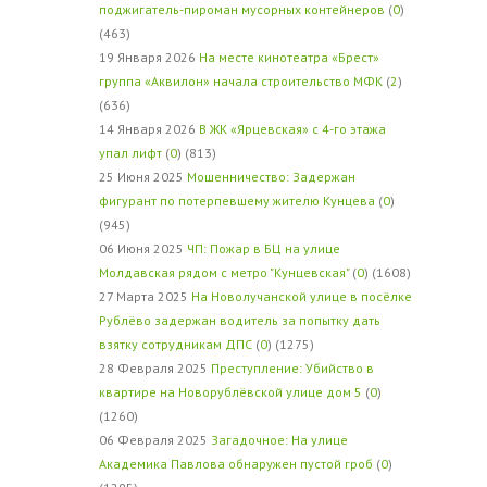
поджигатель-пироман мусорных контейнеров
(
0
)
(463)
19 Января 2026
На месте кинотеатра «Брест»
группа «Аквилон» начала строительство МФК
(
2
)
(636)
14 Января 2026
В ЖК «Ярцевская» с 4-го этажа
упал лифт
(
0
) (813)
25 Июня 2025
Мошенничество: Задержан
фигурант по потерпевшему жителю Кунцева
(
0
)
(945)
06 Июня 2025
ЧП: Пожар в БЦ на улице
Молдавская рядом с метро "Кунцевская"
(
0
) (1608)
27 Марта 2025
На Новолучанской улице в посёлке
Рублёво задержан водитель за попытку дать
взятку сотрудникам ДПС
(
0
) (1275)
28 Февраля 2025
Преступление: Убийство в
квартире на Новорублёвской улице дом 5
(
0
)
(1260)
06 Февраля 2025
Загадочное: На улице
Академика Павлова обнаружен пустой гроб
(
0
)