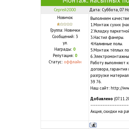
Монтаж: насыпных по
Сергей2000
Дата: Суббота, 07 Н
Новичок
Выполняем качестве
1.Монтаж сухих (на
Группа: Новички
2.Укладку паркетной
Сообщений:
3
3.Настил фанеры.
ул.
4.Наливные полы.
Награды:
0
5.Монтаж тёплых по
Репутация:
0
6.Электромонтажны
Статус:
оффлайн
Работу выполняют 
договора, гарантия 
разгрузке материал
39 76.
Наш сайт: http://ww
Добавлено
(07.11.2
----------------------
Акция, скидки на р