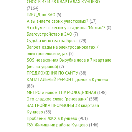
СНОС В 47 И 48 КВАРТАЛАХ КУНЦЕВО
(7164)
ГИБДД по ЗАО
(5)
А вы знаете своих участковых?
(17)
Что будет с лесом у стадиона "Медик"?
(0)
Благоустройство в ЗАО
(7)
Судьба кинотеатра Брест
(29)
Запрет езды на электросамокатах /
электровелосипедах
(5)
SOS незаконная Вырубка леса в 7 квартале
(лес за управой)
(2)
ПРЕДЛОЖЕНИЯ ПО САЙТУ
(68)
КАПИТАЛЬНЫЙ РЕМОНТ домов в Кунцево
(88)
МЕТРО и новое ТПУ МОЛОДЕЖНАЯ
(148)
Это сладкое слово "реновация"
(588)
ЗАСТРОЙКА ПРОМЗОНЫ 38 квартала
Кунцево
(53)
Проблемы ЖКХ в Кунцево
(901)
ГБУ Жилищник района Кунцево
(146)