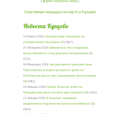
|
|
форма обратной связи
Спортивные площадки на карте в Кунцево
Новости Кунцево
24 Марта 2026
Проишествие: Инцидент на
станции метро «Кунцево»
(
1
) (467)
25 Февраля 2026
Аферисты в мессенджерах
представляются сотрудниками поликлиники
(
0
)
(372)
04 Февраля 2026
Чрезвычайное происшествие:
Перестрелка в подъезде жилого дома на
Рублевском шоссе при задержании преступников
(
0
) (481)
26 Января 2026
Пожар: В жилом доме на
Молдавской улице погибло два человека
(
0
) (442)
22 Января 2026
В Кунцеве задержан
поджигатель-пироман мусорных контейнеров
(
0
)
(463)