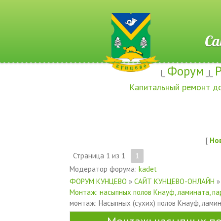
Сайт ж
Форум
|_
_|_
Капитальный ремонт д
[
Но
Страница
1
из
1
1
Модератор форума:
kadet
ФОРУМ КУНЦЕВО
»
САЙТ КУНЦЕВО-ОНЛАЙН
»
Монтаж: насыпных полов Кнауф, ламината, па
монтаж: Насыпных (сухих) полов Кнауф, ламин