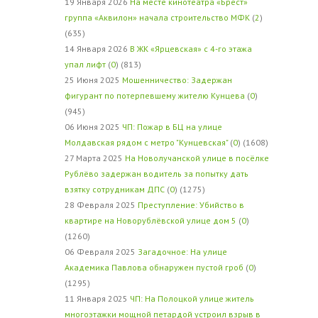
19 Января 2026
На месте кинотеатра «Брест»
группа «Аквилон» начала строительство МФК
(
2
)
(635)
14 Января 2026
В ЖК «Ярцевская» с 4-го этажа
упал лифт
(
0
) (813)
25 Июня 2025
Мошенничество: Задержан
фигурант по потерпевшему жителю Кунцева
(
0
)
(945)
06 Июня 2025
ЧП: Пожар в БЦ на улице
Молдавская рядом с метро "Кунцевская"
(
0
) (1608)
27 Марта 2025
На Новолучанской улице в посёлке
Рублёво задержан водитель за попытку дать
взятку сотрудникам ДПС
(
0
) (1275)
28 Февраля 2025
Преступление: Убийство в
квартире на Новорублёвской улице дом 5
(
0
)
(1260)
06 Февраля 2025
Загадочное: На улице
Академика Павлова обнаружен пустой гроб
(
0
)
(1295)
11 Января 2025
ЧП: На Полоцкой улице житель
многоэтажки мощной петардой устроил взрыв в