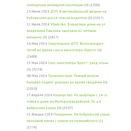
помещении жилищной инспекции
(
0
) (1300)
23 Июля 2024
ДТП: В автомобильной аварии на
Рублёвском шоссе спасли водителя
(
0
) (2017)
12 Июля 2024
Убийство: В квартире дома на ул.
Академика Павлова зарезали 62-летнюю
женщину
(
0
) (2817)
16 Мая 2024
Смертельное ДТП: Велосипедист
погиб во время сноса кинотеатра «Брест»
(
0
)
(2688)
15 Мая 2024
Снос кинотеатра "Брест": уход эпохи
(
4
) (3224)
08 Мая 2024
Происшествие: Пьяный житель
Кунцева поджёг девушку во время свидания
(
0
)
(2010)
27 Апреля 2024
Изуверство: Из квартиры с 14-го
этажа в доме на Молодогвардейской, 36, к.6
выбросили кошек
(
0
) (2507)
25 Января 2024
Покушение: На Бобруйской улице
прохожий напал с ножом на полицейского
(
1
)
(2276)