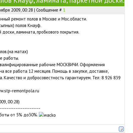
лов Кнауф, ламината, паркетной доски.
оября 2009, 00:28 | Сообщение #
1
нный ремонт полов в Москве и Мос.области.
сыпных) полов Кнауф.
 доски, ламината, пробкового покрытия.
лов.(на матах)
е работы.
квалифицированные рабочие МОСКВИЧИ. Оформления
на все работа 12 месяцев. Помощь в закупке, доставке,
а. Качество и добросовестность гарантируем. Тел: 8 926 839
w.stp-remontpola.ru
009, 00:28)
-----------------------
аботы от 5% до30%.