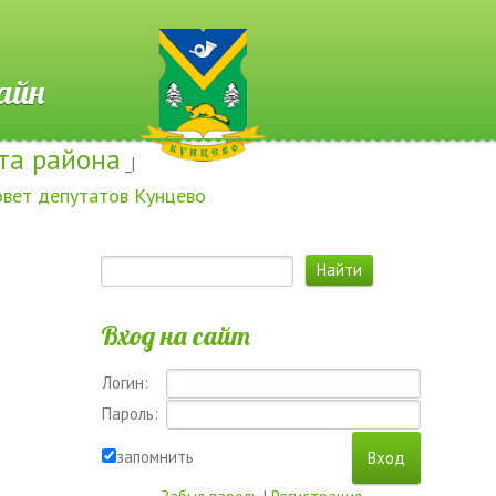
 Онлайн
та района
_|
овет депутатов Кунцево
Вход на сайт
Логин:
Пароль:
запомнить