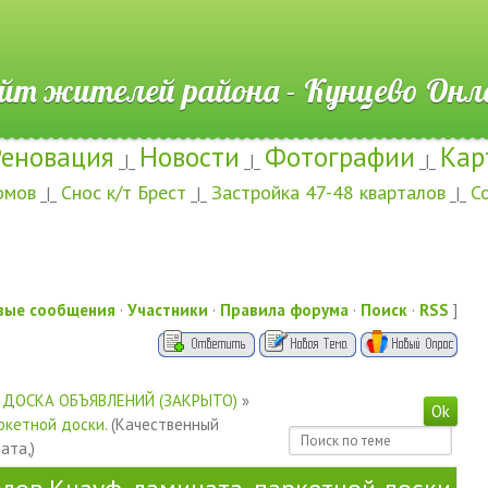
ителей района - Кунцево
Реновация
Новости
Фотографии
Кар
_|_
_|_
_|_
омов
Снос к/т Брест
Застройка 47-48 кварталов
С
_|_
_|_
_|_
вые сообщения
·
Участники
·
Правила форума
·
Поиск
·
RSS
]
ДОСКА ОБЪЯВЛЕНИЙ (ЗАКРЫТО)
»
ркетной доски.
(Качественный
ата,)