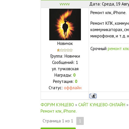
vvvvv
Дата: Среда, 19 Авг
Ремонт кпк, iPhone.
Ремонт КПК, коммун
коммуникаторах, см
микрофонов, и т.д.
Новичок
Срочный
ремонт кпк
Группа: Новички
Сообщений:
1
ул.
тучковская
Награды:
0
Репутация:
0
Статус:
оффлайн
ФОРУМ КУНЦЕВО
»
САЙТ КУНЦЕВО-ОНЛАЙН
»
Ремонт кпк, iPhone.
Страница
1
из
1
1