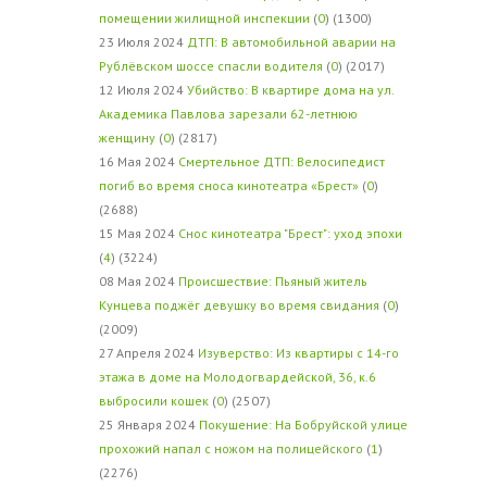
помещении жилищной инспекции
(
0
) (1300)
23 Июля 2024
ДТП: В автомобильной аварии на
Рублёвском шоссе спасли водителя
(
0
) (2017)
12 Июля 2024
Убийство: В квартире дома на ул.
Академика Павлова зарезали 62-летнюю
женщину
(
0
) (2817)
16 Мая 2024
Смертельное ДТП: Велосипедист
погиб во время сноса кинотеатра «Брест»
(
0
)
(2688)
15 Мая 2024
Снос кинотеатра "Брест": уход эпохи
(
4
) (3224)
08 Мая 2024
Происшествие: Пьяный житель
Кунцева поджёг девушку во время свидания
(
0
)
(2009)
27 Апреля 2024
Изуверство: Из квартиры с 14-го
этажа в доме на Молодогвардейской, 36, к.6
выбросили кошек
(
0
) (2507)
25 Января 2024
Покушение: На Бобруйской улице
прохожий напал с ножом на полицейского
(
1
)
(2276)