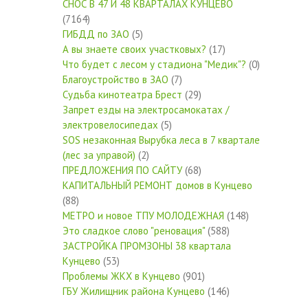
СНОС В 47 И 48 КВАРТАЛАХ КУНЦЕВО
(7164)
ГИБДД по ЗАО
(5)
А вы знаете своих участковых?
(17)
Что будет с лесом у стадиона "Медик"?
(0)
Благоустройство в ЗАО
(7)
Судьба кинотеатра Брест
(29)
Запрет езды на электросамокатах /
электровелосипедах
(5)
SOS незаконная Вырубка леса в 7 квартале
(лес за управой)
(2)
ПРЕДЛОЖЕНИЯ ПО САЙТУ
(68)
КАПИТАЛЬНЫЙ РЕМОНТ домов в Кунцево
(88)
МЕТРО и новое ТПУ МОЛОДЕЖНАЯ
(148)
Это сладкое слово "реновация"
(588)
ЗАСТРОЙКА ПРОМЗОНЫ 38 квартала
Кунцево
(53)
Проблемы ЖКХ в Кунцево
(901)
ГБУ Жилищник района Кунцево
(146)