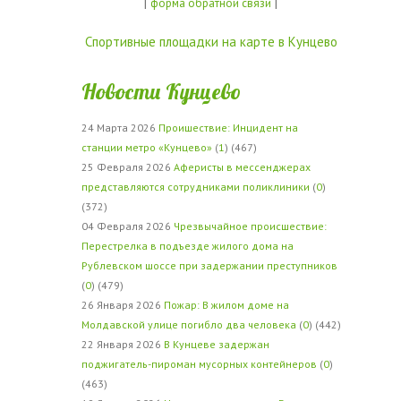
|
|
форма обратной связи
Спортивные площадки на карте в Кунцево
Новости Кунцево
24 Марта 2026
Проишествие: Инцидент на
станции метро «Кунцево»
(
1
) (467)
25 Февраля 2026
Аферисты в мессенджерах
представляются сотрудниками поликлиники
(
0
)
(372)
04 Февраля 2026
Чрезвычайное происшествие:
Перестрелка в подъезде жилого дома на
Рублевском шоссе при задержании преступников
(
0
) (479)
26 Января 2026
Пожар: В жилом доме на
Молдавской улице погибло два человека
(
0
) (442)
22 Января 2026
В Кунцеве задержан
поджигатель-пироман мусорных контейнеров
(
0
)
(463)