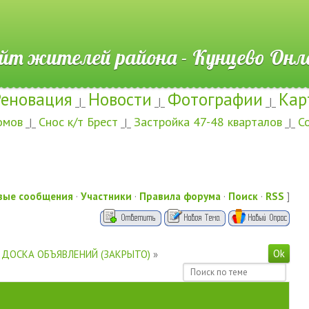
ителей района - Кунцево
Реновация
Новости
Фотографии
Кар
_|_
_|_
_|_
омов
Снос к/т Брест
Застройка 47-48 кварталов
С
_|_
_|_
_|_
вые сообщения
·
Участники
·
Правила форума
·
Поиск
·
RSS
]
ДОСКА ОБЪЯВЛЕНИЙ (ЗАКРЫТО)
»