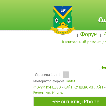
Сайт ж
Форум
|_
_|_
Капитальный ремонт д
[
Но
Страница
1
из
1
1
Модератор форума:
kadet
ФОРУМ КУНЦЕВО
»
САЙТ КУНЦЕВО-ОНЛАЙН
»
Ремонт кпк, iPhone.
Ремонт кпк, iPhone.