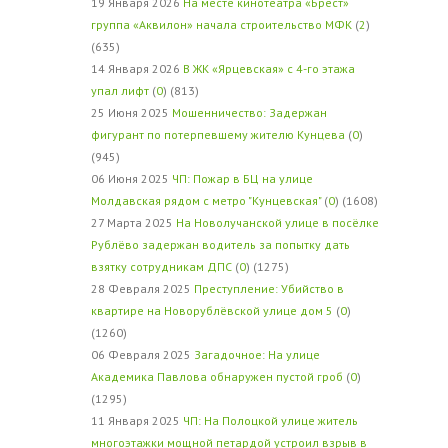
19 Января 2026
На месте кинотеатра «Брест»
группа «Аквилон» начала строительство МФК
(
2
)
(635)
14 Января 2026
В ЖК «Ярцевская» с 4-го этажа
упал лифт
(
0
) (813)
25 Июня 2025
Мошенничество: Задержан
фигурант по потерпевшему жителю Кунцева
(
0
)
(945)
06 Июня 2025
ЧП: Пожар в БЦ на улице
Молдавская рядом с метро "Кунцевская"
(
0
) (1608)
27 Марта 2025
На Новолучанской улице в посёлке
Рублёво задержан водитель за попытку дать
взятку сотрудникам ДПС
(
0
) (1275)
28 Февраля 2025
Преступление: Убийство в
квартире на Новорублёвской улице дом 5
(
0
)
(1260)
06 Февраля 2025
Загадочное: На улице
Академика Павлова обнаружен пустой гроб
(
0
)
(1295)
11 Января 2025
ЧП: На Полоцкой улице житель
многоэтажки мощной петардой устроил взрыв в