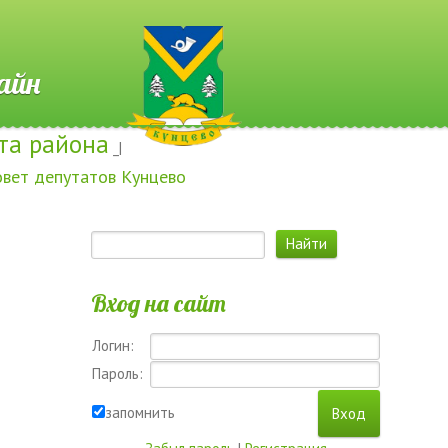
 Онлайн
та района
_|
овет депутатов Кунцево
Вход на сайт
Логин:
Пароль:
запомнить