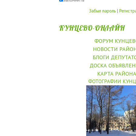
Забыл пароль
|
Регистр
КУНЦЕВО-ОНЛАЙН
ФОРУМ КУНЦЕВ
НОВОСТИ РАЙО
БЛОГИ ДЕПУТАТ
ДОСКА ОБЪЯВЛЕ
КАРТА РАЙОН
ФОТОГРАФИИ КУНЦ