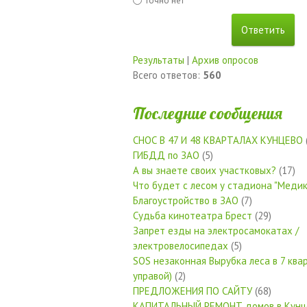
Точно нет
Результаты
|
Архив опросов
Всего ответов:
560
Последние сообщения
СНОС В 47 И 48 КВАРТАЛАХ КУНЦЕВО
ГИБДД по ЗАО
(5)
А вы знаете своих участковых?
(17)
Что будет с лесом у стадиона "Медик
Благоустройство в ЗАО
(7)
Судьба кинотеатра Брест
(29)
Запрет езды на электросамокатах /
электровелосипедах
(5)
SOS незаконная Вырубка леса в 7 квар
управой)
(2)
ПРЕДЛОЖЕНИЯ ПО САЙТУ
(68)
КАПИТАЛЬНЫЙ РЕМОНТ домов в Кунц