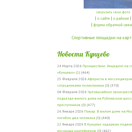
загрузить свои фото
|
|
|
о сайте
о районе
|
форма обратной связ
Спортивные площадки на карт
Новости Кунцево
24 Марта 2026
Проишествие: Инцидент на с
«Кунцево»
(
1
) (464)
25 Февраля 2026
Аферисты в мессенджерах
сотрудниками поликлиники
(
0
) (370)
04 Февраля 2026
Чрезвычайное происшеств
подъезде жилого дома на Рублевском шосс
преступников
(
0
) (477)
26 Января 2026
Пожар: В жилом доме на Мо
погибло два человека
(
0
) (440)
22 Января 2026
В Кунцеве задержан поджи
мусорных контейнеров
(
0
) (462)