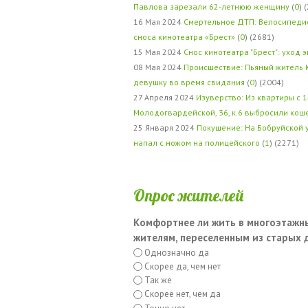
Павлова зарезали 62-летнюю женщину
(
0
) 
16 Мая 2024
Смертельное ДТП: Велосипедис
сноса кинотеатра «Брест»
(
0
) (2681)
15 Мая 2024
Снос кинотеатра "Брест": уход 
08 Мая 2024
Происшествие: Пьяный житель 
девушку во время свидания
(
0
) (2004)
27 Апреля 2024
Изуверство: Из квартиры с 1
Молодогвардейской, 36, к.6 выбросили кош
25 Января 2024
Покушение: На Бобруйской 
напал с ножом на полицейского
(
1
) (2271)
Опрос жителей
Комфортнее ли жить в многоэтажн
жителям, переселенным из старых
Однозначно да
Скорее да, чем нет
Так же
Скорее нет, чем да