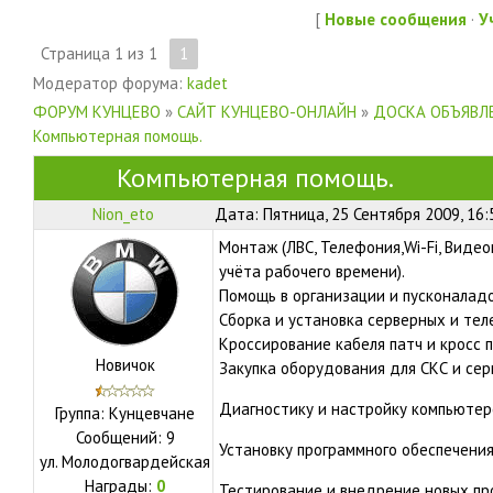
[
Новые сообщения
·
У
Страница
1
из
1
1
Модератор форума:
kadet
ФОРУМ КУНЦЕВО
»
САЙТ КУНЦЕВО-ОНЛАЙН
»
ДОСКА ОБЪЯВЛЕ
Компьютерная помощь.
Компьютерная помощь.
Nion_eto
Дата: Пятница, 25 Сентября 2009, 16
Монтаж (ЛВС, Телефония,Wi-Fi, Виде
учёта рабочего времени).
Помощь в организации и пусконалад
Сборка и установка серверных и те
Кроссирование кабеля патч и кросс 
Новичок
Закупка оборудования для СКС и се
Диагностику и настройку компьютер
Группа: Кунцевчане
Сообщений:
9
Установку программного обеспечени
ул.
Молодогвардейская
Награды:
0
Тестирование и внедрение новых пр