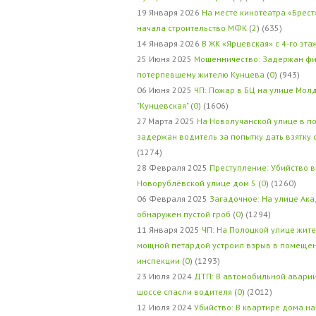
19 Января 2026
На месте кинотеатра «Брест
начала строительство МФК
(
2
) (635)
14 Января 2026
В ЖК «Ярцевская» с 4-го эта
25 Июня 2025
Мошенничество: Задержан фи
потерпевшему жителю Кунцева
(
0
) (943)
06 Июня 2025
ЧП: Пожар в БЦ на улице Мол
"Кунцевская"
(
0
) (1606)
27 Марта 2025
На Новолучанской улице в п
задержан водитель за попытку дать взятку
(1274)
28 Февраля 2025
Преступление: Убийство в
Новорублёвской улице дом 5
(
0
) (1260)
06 Февраля 2025
Загадочное: На улице Ак
обнаружен пустой гроб
(
0
) (1294)
11 Января 2025
ЧП: На Полоцкой улице жит
мощной петардой устроил взрыв в помеще
инспекции
(
0
) (1293)
23 Июля 2024
ДТП: В автомобильной авари
шоссе спасли водителя
(
0
) (2012)
12 Июля 2024
Убийство: В квартире дома на