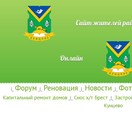
Сайт жителей район
Онлайн
Форум
Реновация
Новости
Фот
|_
_|_
_|_
_|_
Капитальный ремонт домов
Снос к/т Брест
Застро
_|_
_|_
Кунцево