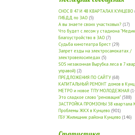
СНОС В 47 И 48 КВАРТАЛАХ КУНЦЕВО
ГИБДД по ЗАО
(5)
А вы знаете своих участковых?
(17)
Что будет с лесом у стадиона "Медик
Благоустройство в ЗАО
(7)
Судьба кинотеатра Брест
(29)
Запрет езды на электросамокатах /
электровелосипедах
(5)
SOS незаконная Вырубка леса в 7 квар
управой)
(2)
ПРЕДЛОЖЕНИЯ ПО САЙТУ
(68)
КАПИТАЛЬНЫЙ РЕМОНТ домов в Кунц
МЕТРО и новое ТПУ МОЛОДЕЖНАЯ
(1
Это сладкое слово "реновация"
(588)
ЗАСТРОЙКА ПРОМЗОНЫ 38 квартала 
Проблемы ЖКХ в Кунцево
(901)
ГБУ Жилищник района Кунцево
(146)
Статистика