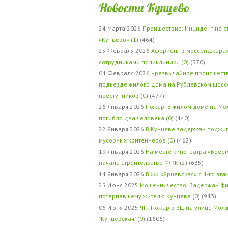
Новости Кунцево
24 Марта 2026
Проишествие: Инцидент на с
«Кунцево»
(
1
) (464)
25 Февраля 2026
Аферисты в мессенджерах
сотрудниками поликлиники
(
0
) (370)
04 Февраля 2026
Чрезвычайное происшеств
подъезде жилого дома на Рублевском шосс
преступников
(
0
) (477)
26 Января 2026
Пожар: В жилом доме на Мо
погибло два человека
(
0
) (440)
22 Января 2026
В Кунцеве задержан поджи
мусорных контейнеров
(
0
) (462)
19 Января 2026
На месте кинотеатра «Брест
начала строительство МФК
(
2
) (635)
14 Января 2026
В ЖК «Ярцевская» с 4-го эта
25 Июня 2025
Мошенничество: Задержан фи
потерпевшему жителю Кунцева
(
0
) (943)
06 Июня 2025
ЧП: Пожар в БЦ на улице Мол
"Кунцевская"
(
0
) (1606)