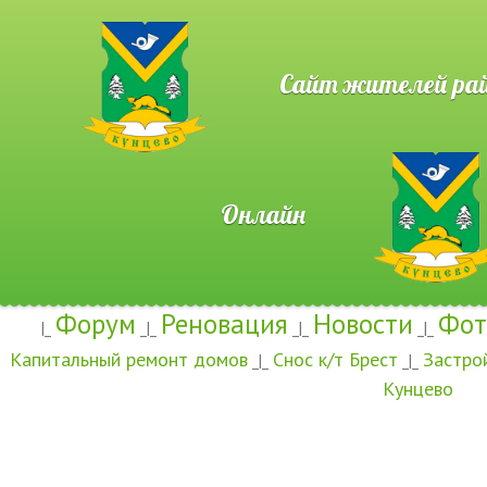
Сайт жителей район
Онлайн
Форум
Реновация
Новости
Фот
|_
_|_
_|_
_|_
Капитальный ремонт домов
Снос к/т Брест
Застро
_|_
_|_
Кунцево