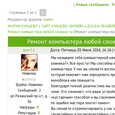
[
Новые сообщения
·
У
Страница
1
из
1
1
Модератор форума:
kadet
ФОРУМ КУНЦЕВО
»
САЙТ КУНЦЕВО-ОНЛАЙН
»
ДОСКА ОБЪЯВЛЕ
Ремонт компьютера любой сложности
(Ремонт компьютера лю
Ремонт компьютера любой сло
spec12
Дата: Пятница, 03 Июня 2016, 16:26 
Мы называем себя компьютерной кли
клиника?». Все просто! Мы способны
компьютера. У нас вы сможете воспо
Новичок
которая поможет нам определить при
моноблока или планшета.
Группа: Новички
Благодаря точной диагностике мы о
Сообщений:
2
зоне. Это означает, что ваше устро
ул.
Рязанский пр-кт, д.
«кустарным» способом и вы сэкономи
36
по ошибке мастера платит клиент.
Награды:
0
Вы сможете отремонтировать у нас 
Репутация:
0
гарантийных и послегарантийных срок