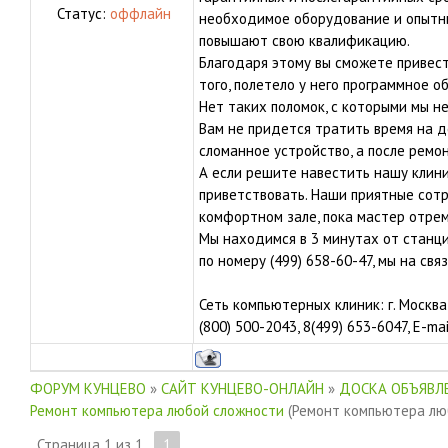
Статус:
оффлайн
необходимое оборудование и опытны
повышают свою квалификацию.
Благодаря этому вы сможете привест
того, полетело у него программное о
Нет таких поломок, с которыми мы н
Вам не придется тратить время на д
сломанное устройство, а после ремо
А если решите навестить нашу клини
приветствовать. Наши приятные сот
комфортном зале, пока мастер отре
Мы находимся в 3 минутах от станци
по номеру (499) 658-60-47, мы на связ
Сеть компьютерных клиник: г. Москва, 
(800) 500-2043, 8(499) 653-6047, E-ma
ФОРУМ КУНЦЕВО
»
САЙТ КУНЦЕВО-ОНЛАЙН
»
ДОСКА ОБЪЯВЛЕ
Ремонт компьютера любой сложности
(Ремонт компьютера лю
Страница
1
из
1
1