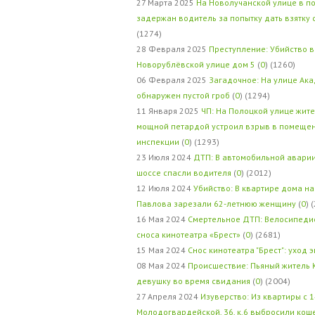
27 Марта 2025
На Новолучанской улице в п
задержан водитель за попытку дать взятку
(1274)
28 Февраля 2025
Преступление: Убийство в
Новорублёвской улице дом 5
(
0
) (1260)
06 Февраля 2025
Загадочное: На улице Ак
обнаружен пустой гроб
(
0
) (1294)
11 Января 2025
ЧП: На Полоцкой улице жит
мощной петардой устроил взрыв в помеще
инспекции
(
0
) (1293)
23 Июля 2024
ДТП: В автомобильной авари
шоссе спасли водителя
(
0
) (2012)
12 Июля 2024
Убийство: В квартире дома на
Павлова зарезали 62-летнюю женщину
(
0
) 
16 Мая 2024
Смертельное ДТП: Велосипедис
сноса кинотеатра «Брест»
(
0
) (2681)
15 Мая 2024
Снос кинотеатра "Брест": уход 
08 Мая 2024
Происшествие: Пьяный житель 
девушку во время свидания
(
0
) (2004)
27 Апреля 2024
Изуверство: Из квартиры с 1
Молодогвардейской, 36, к.6 выбросили кош