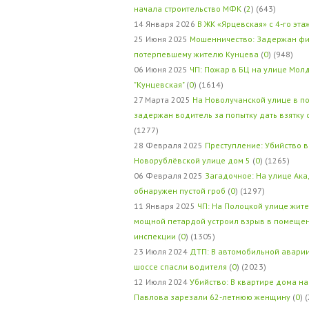
начала строительство МФК
(
2
) (643)
14 Января 2026
В ЖК «Ярцевская» с 4-го эта
25 Июня 2025
Мошенничество: Задержан фи
потерпевшему жителю Кунцева
(
0
) (948)
06 Июня 2025
ЧП: Пожар в БЦ на улице Мол
"Кунцевская"
(
0
) (1614)
27 Марта 2025
На Новолучанской улице в п
задержан водитель за попытку дать взятку
(1277)
28 Февраля 2025
Преступление: Убийство в
Новорублёвской улице дом 5
(
0
) (1265)
06 Февраля 2025
Загадочное: На улице Ак
обнаружен пустой гроб
(
0
) (1297)
11 Января 2025
ЧП: На Полоцкой улице жит
мощной петардой устроил взрыв в помеще
инспекции
(
0
) (1305)
23 Июля 2024
ДТП: В автомобильной авари
шоссе спасли водителя
(
0
) (2023)
12 Июля 2024
Убийство: В квартире дома на
Павлова зарезали 62-летнюю женщину
(
0
) 