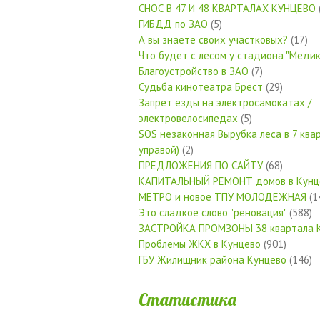
СНОС В 47 И 48 КВАРТАЛАХ КУНЦЕВО
ГИБДД по ЗАО
(5)
А вы знаете своих участковых?
(17)
Что будет с лесом у стадиона "Медик
Благоустройство в ЗАО
(7)
Судьба кинотеатра Брест
(29)
Запрет езды на электросамокатах /
электровелосипедах
(5)
SOS незаконная Вырубка леса в 7 квар
управой)
(2)
ПРЕДЛОЖЕНИЯ ПО САЙТУ
(68)
КАПИТАЛЬНЫЙ РЕМОНТ домов в Кунц
МЕТРО и новое ТПУ МОЛОДЕЖНАЯ
(1
Это сладкое слово "реновация"
(588)
ЗАСТРОЙКА ПРОМЗОНЫ 38 квартала 
Проблемы ЖКХ в Кунцево
(901)
ГБУ Жилищник района Кунцево
(146)
Статистика