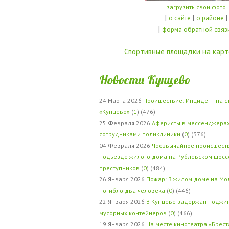
загрузить свои фото
|
|
|
о сайте
о районе
|
форма обратной связ
Спортивные площадки на карт
Новости Кунцево
24 Марта 2026
Проишествие: Инцидент на с
«Кунцево»
(
1
) (476)
25 Февраля 2026
Аферисты в мессенджерах
сотрудниками поликлиники
(
0
) (376)
04 Февраля 2026
Чрезвычайное происшеств
подъезде жилого дома на Рублевском шосс
преступников
(
0
) (484)
26 Января 2026
Пожар: В жилом доме на Мо
погибло два человека
(
0
) (446)
22 Января 2026
В Кунцеве задержан поджи
мусорных контейнеров
(
0
) (466)
19 Января 2026
На месте кинотеатра «Брест