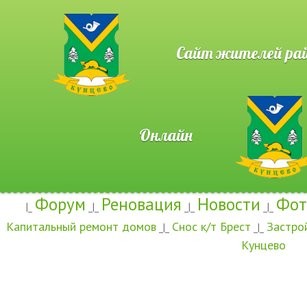
Сайт жителей район
Онлайн
Форум
Реновация
Новости
Фот
|_
_|_
_|_
_|_
Капитальный ремонт домов
Снос к/т Брест
Застро
_|_
_|_
Кунцево