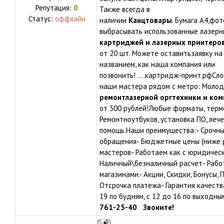
Репутация:
0
Также всегда в
Статус:
оффлайн
наличии
Канцтовары
. Бумага А4,фо
выбрасывать использованные лазерн
картриджей и лазерных принтеро
от 20 шт. Можете оставитьзаявку на
названием, как наша компания или
позвонить! ….картридж-принт.рфСло
наши мастера рядом с метро: Молод
ремонтлазерной оргтехники и ко
от 300 рублей!Любые форматы, терм
Ремонтноутбуков, установка ПО, лече
помощь.Наши преимущества:- Срочны
обращения- Бюджетные цены (ниже 
мастеров- Работаем как с юридическ
Наличный\безналичный расчет- Рабо
магазинами.- Акции, Скидки, Бонусы
Отсрочка платежа- Гарантия качеств
19 по будням, с 12 до 16 по выходн
761-25-40
Звоните!