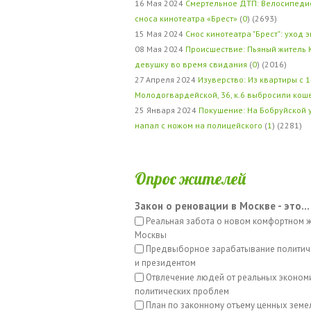
16 Мая 2024
Смертельное ДТП: Велосипедис
сноса кинотеатра «Брест»
(
0
) (2693)
15 Мая 2024
Снос кинотеатра "Брест": уход 
08 Мая 2024
Происшествие: Пьяный житель 
девушку во время свидания
(
0
) (2016)
27 Апреля 2024
Изуверство: Из квартиры с 1
Молодогвардейской, 36, к.6 выбросили кош
25 Января 2024
Покушение: На Бобруйской 
напал с ножом на полицейского
(
1
) (2281)
Опрос жителей
Закон о реновации в Москве - это...
Реальная забота о новом комфортном 
Москвы
Предвыборное зарабатывание политич
и президентом
Отвлечение людей от реальных эконом
политических проблем
План по законному отъему ценных земе