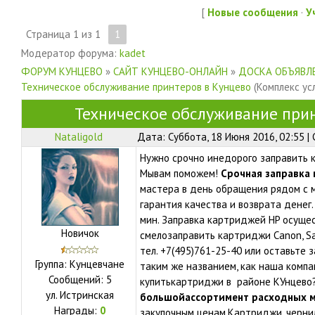
[
Новые сообщения
·
У
Страница
1
из
1
1
Модератор форума:
kadet
ФОРУМ КУНЦЕВО
»
САЙТ КУНЦЕВО-ОНЛАЙН
»
ДОСКА ОБЪЯВЛЕ
Техническое обслуживание принтеров в Кунцево
(Комплекс усл
Техническое обслуживание при
Nataligold
Дата: Суббота, 18 Июня 2016, 02:55 
Нужно срочно инедорого заправить 
Мывам поможем!
Срочная заправка
мастера в день обращения рядом с 
гарантия качества и возврата денег
мин. Заправка картриджей HP осуще
Новичок
смелозаправить картриджи Canon, Sa
тел. +7(495)761-25-40 или оставьте 
Группа: Кунцевчане
таким же названием, как наша компа
Сообщений:
5
купитькартриджи в районе КУнцево
ул.
Истринская
большойассортимент расходных 
Награды:
0
закупочным ценам.Картриджи, чернила