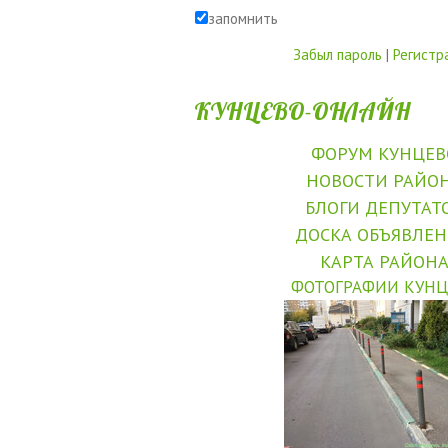
запомнить
Забыл пароль
|
Регистр
КУНЦЕВО-ОНЛАЙН
ФОРУМ КУНЦЕВ
НОВОСТИ РАЙО
БЛОГИ ДЕПУТАТ
ДОСКА ОБЪЯВЛЕ
КАРТА РАЙОН
ФОТОГРАФИИ КУНЦ