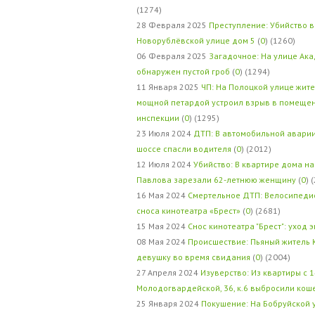
(1274)
28 Февраля 2025
Преступление: Убийство в
Новорублёвской улице дом 5
(
0
) (1260)
06 Февраля 2025
Загадочное: На улице Ак
обнаружен пустой гроб
(
0
) (1294)
11 Января 2025
ЧП: На Полоцкой улице жит
мощной петардой устроил взрыв в помеще
инспекции
(
0
) (1295)
23 Июля 2024
ДТП: В автомобильной авари
шоссе спасли водителя
(
0
) (2012)
12 Июля 2024
Убийство: В квартире дома на
Павлова зарезали 62-летнюю женщину
(
0
) 
16 Мая 2024
Смертельное ДТП: Велосипедис
сноса кинотеатра «Брест»
(
0
) (2681)
15 Мая 2024
Снос кинотеатра "Брест": уход 
08 Мая 2024
Происшествие: Пьяный житель 
девушку во время свидания
(
0
) (2004)
27 Апреля 2024
Изуверство: Из квартиры с 1
Молодогвардейской, 36, к.6 выбросили кош
25 Января 2024
Покушение: На Бобруйской 