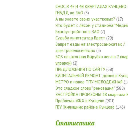
СНОС В 47 И 48 КВАРТАЛАХ КУНЦЕВО
ГИБДД по ЗАО
(5)
А вы знаете своих участковых?
(17)
Что будет с лесом у стадиона "Медик
Благоустройство в ЗАО
(7)
Судьба кинотеатра Брест
(29)
Запрет езды на электросамокатах /
электровелосипедах
(5)
SOS незаконная Вырубка леса в 7 квар
управой)
(2)
ПРЕДЛОЖЕНИЯ ПО САЙТУ
(68)
КАПИТАЛЬНЫЙ РЕМОНТ домов в Кунц
МЕТРО и новое ТПУ МОЛОДЕЖНАЯ
(1
Это сладкое слово "реновация"
(588)
ЗАСТРОЙКА ПРОМЗОНЫ 38 квартала 
Проблемы ЖКХ в Кунцево
(901)
ГБУ Жилищник района Кунцево
(146)
Статистика