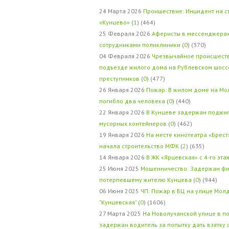
24 Марта 2026
Проишествие: Инцидент на с
«Кунцево»
(
1
) (464)
25 Февраля 2026
Аферисты в мессенджерах
сотрудниками поликлиники
(
0
) (370)
04 Февраля 2026
Чрезвычайное происшеств
подъезде жилого дома на Рублевском шосс
преступников
(
0
) (477)
26 Января 2026
Пожар: В жилом доме на Мо
погибло два человека
(
0
) (440)
22 Января 2026
В Кунцеве задержан поджи
мусорных контейнеров
(
0
) (462)
19 Января 2026
На месте кинотеатра «Брест
начала строительство МФК
(
2
) (635)
14 Января 2026
В ЖК «Ярцевская» с 4-го эта
25 Июня 2025
Мошенничество: Задержан фи
потерпевшему жителю Кунцева
(
0
) (944)
06 Июня 2025
ЧП: Пожар в БЦ на улице Мол
"Кунцевская"
(
0
) (1606)
27 Марта 2025
На Новолучанской улице в п
задержан водитель за попытку дать взятку