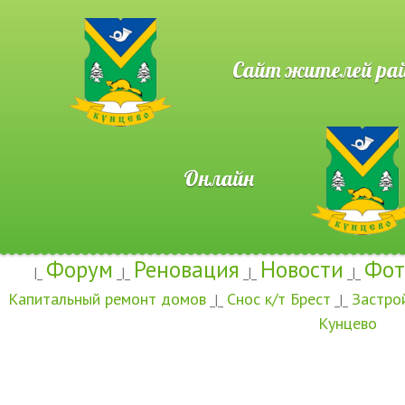
Сайт жителей район
Онлайн
Форум
Реновация
Новости
Фот
|_
_|_
_|_
_|_
Капитальный ремонт домов
Снос к/т Брест
Застро
_|_
_|_
Кунцево