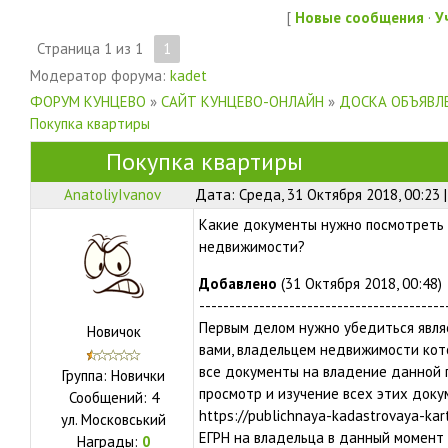
[
Новые сообщения
·
У
Страница
1
из
1
1
Модератор форума:
kadet
ФОРУМ КУНЦЕВО
»
САЙТ КУНЦЕВО-ОНЛАЙН
»
ДОСКА ОБЪЯВЛЕ
Покупка квартиры
Покупка квартиры
AnatoliyIvanov
Дата: Среда, 31 Октября 2018, 00:23
Какие документы нужно посмотреть 
недвижимости?
Добавлено
(31 Октября 2018, 00:48)
-----------------------------------------
Первым делом нужно убедиться являе
Новичок
вами, владельцем недвижимости кото
все документы на владение данной п
Группа: Новички
просмотр и изучение всех этих доку
Сообщений:
4
https://publichnaya-kadastrovaya-kar
ул.
Московський
ЕГРН на владельца в данный момент 
Награды:
0